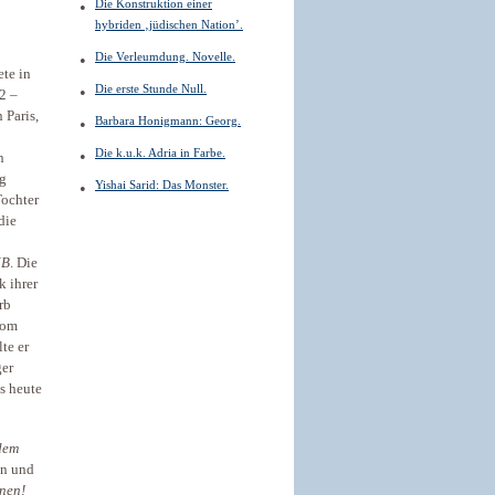
Die Konstruktion einer
hybriden ‚jüdischen Nation’.
Die Verleumdung. Novelle.
te in
Die erste Stunde Null.
2 –
 Paris,
Barbara Honigmann: Georg.
Die k.u.k. Adria in Farbe.
n
g
Yishai Sarid: Das Monster.
Tochter
die
NB
. Die
k ihrer
rb
vom
te er
ger
s heute
 dem
in und
inen!