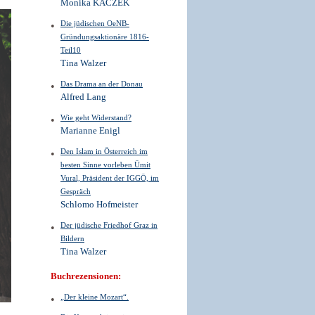
Monika KACZEK
Die jüdischen OeNB-
Gründungsaktionäre 1816-
Teil10
Tina Walzer
Das Drama an der Donau
Alfred Lang
Wie geht ­Widerstand?
Marianne Enigl
Den Islam in Österreich im
besten Sinne vorleben Ümit
Vural, Präsident der IGGÖ, im
Gespräch
Schlomo Hofmeister
Der jüdische Friedhof Graz in
Bildern
Tina Walzer
Buchrezensionen:
„Der kleine Mozart“.