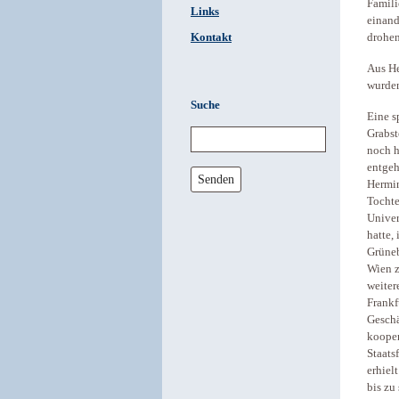
Famili
Links
einand
Kontakt
drohen
Aus He
wurden
Suche
Eine s
Grabst
noch h
entgeh
Senden
Hermin
Tochte
Univer
hatte,
Grüneb
Wien 
weiter
Frankf
Geschä
kooper
Staats
erhiel
bis zu