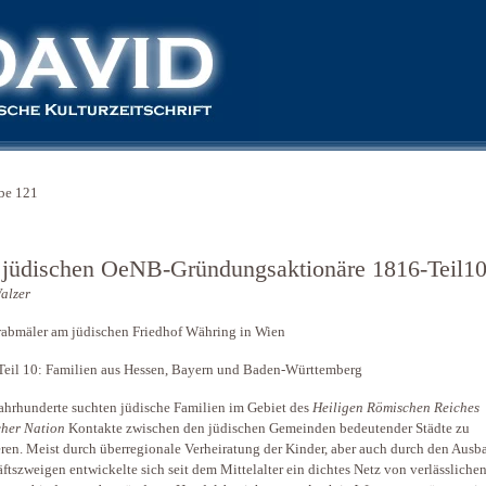
be 121
 jüdischen OeNB-Gründungsaktionäre 1816-Teil1
alzer
rabmäler am jüdischen Friedhof Währing in Wien
 Teil 10: Familien aus Hessen, Bayern und Baden-Württemberg
ahrhunderte suchten jüdische Familien im Gebiet des
Heiligen Römischen Reiches
her Nation
Kontakte zwischen den jüdischen Gemeinden bedeutender Städte zu
eren. Meist durch überregionale Verheiratung der Kinder, aber auch durch den Ausb
ftszweigen entwickelte sich seit dem Mittelalter ein dichtes Netz von verlässlichen