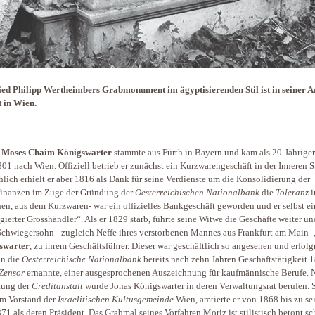
ied Philipp Wertheimbers Grabmonument im ägyptisierenden Stil ist in seiner Ar
 in Wien.
 Moses Chaim Königswarter
stammte aus Fürth in Bayern und kam als 20-Jährige
801 nach Wien. Offiziell betrieb er zunächst ein Kurzwarengeschäft in der Inneren S
hlich erhielt er aber 1816 als Dank für seine Verdienste um die Konsolidierung der
finanzen im Zuge der Gründung der
Oesterreichischen Nationalbank
die ­
Toleranz
i
hen, aus dem Kurzwaren- war ein offizielles Bankgeschäft geworden und er selbst ei
egierter Grosshändler“. Als er 1829 starb, führte seine Witwe die Geschäfte weiter un
Schwiegersohn - zugleich Neffe ihres verstorbenen Mannes aus Frankfurt am Main -
swarter
, zu ihrem Geschäftsführer. Dieser war geschäftlich so angesehen und erfolg
hn die
Oesterreichische Nationalbank
bereits nach zehn Jahren Geschäftstätigkeit 
Zensor
ernannte, einer ausgesprochenen Auszeichnung für kaufmännische Berufe. 
tung der
Creditanstalt
wurde Jonas Königswarter in deren Verwaltungsrat berufen. S
m Vorstand der
Israelitischen Kultusgemeinde
Wien, amtierte er von 1868 bis zu s
71 als deren Präsident. Das Grabmal seines Vorfahren Moriz ist stilistisch betont sc