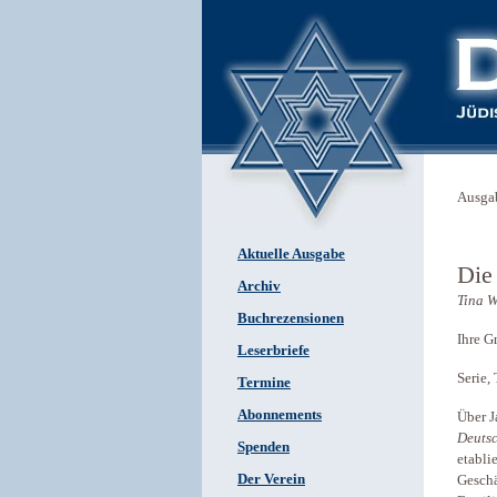
Ausga
Aktuelle Ausgabe
Die
Archiv
Tina W
Buchrezensionen
Ihre G
Leserbriefe
Serie,
Termine
Abonnements
Über J
Deutsc
Spenden
etabli
Der Verein
Geschä