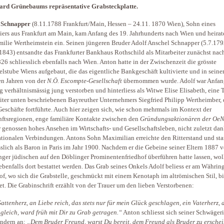
ard Grünebaums repräsentative Grabsteckplatte.
 Schnapper
(8.11.1788 Frankfurt/Main, Hessen – 24.11. 1870 Wien), Sohn eines
ers aus Frankfurt am Main, kam Anfang des 19. Jahrhunderts nach Wien und heirate
milie Wertheimstein ein. Seinen jüngeren Bruder Adolf Anschel Schnapper (5.7.179
1843) entsandte das Frankfurter Bankhaus Rothschild als Mitarbeiter zunächst nach
26 schliesslich ebenfalls nach Wien. Anton hatte in der Zwischenzeit die grösste
lstube Wiens aufgebaut, die das eigentliche Bankgeschäft kultivierte und in seine
en Jahren von der
N.Ö. Escompte-Gesellschaft
übernommen wurde. Adolf war Anfan
g verhältnismässig jung verstorben und hinterliess als Witwe Elise Elisabeth, eine 
iter unten beschriebenen Bayreuther Unternehmers Siegfried Philipp Wertheimber, 
Geschäfte fortführte. Auch hier zeigen sich, wie schon mehrmals im Kontext der
ftsregionen, enge familiäre Kontakte zwischen den
Gründungsaktionären der Oe
 genossen hohes Ansehen im Wirtschafts- und Gesellschaftsleben, nicht zuletzt dan
ationalen Verbindungen. Antons Sohn Maximilian erreichte den Ritterstand und sta
sslich als Baron in Paris im Jahr 1900. Nachdem er die Gebeine seiner Eltern 1887 
ger jüdischen auf den Döblinger Prominentenfriedhof überführen hatte lassen, woll
 ebenfalls dort bestattet werden. Das Grab seines Onkels Adolf beliess er am Währin
of, wo sich die Grabstelle, geschmückt mit einem Kenotaph im altrömischen Stil, bi
et. Die Grabinschrift erzählt von der Trauer um den lieben Verstorbenen:
attenherz, an Liebe reich, das stets nur für mein Glück geschlagen, ein Vaterherz,
 gleich, ward früh mit Dir zu Grab getragen.“
Anton schliesst sich seiner Schwäger
ndern an:
„Dem Bruder Freund, warst Du bereit, dem Freund als Bruder zu ersche