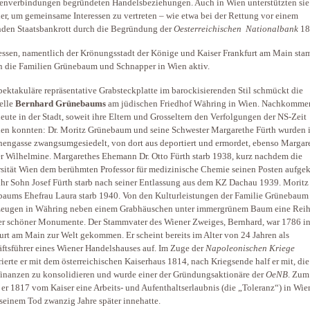
enverbindungen begründeten Handelsbeziehungen. Auch in Wien unterstützten sie
er, um gemeinsame Interessen zu vertreten – wie etwa bei der Rettung vor einem
den Staatsbankrott durch die Begründung der
Oesterreichischen Nationalbank
18
ssen, namentlich der Krönungsstadt der Könige und Kaiser Frankfurt am Main st
 die Familien Grünebaum und Schnapper in Wien aktiv.
pektakuläre repräsentative Grabsteckplatte im ba­rockisierenden Stil schmückt die
elle
Bernhard Grünebaums
am jüdischen Friedhof Währing in Wien. Nachkomme
eute in der Stadt, soweit ihre Eltern und Grosseltern den Verfolgungen der NS-Zeit
en konnten: Dr. Moritz Grünebaum und seine Schwester Margarethe Fürth wurden i
engasse zwangsumgesiedelt, von dort aus deportiert und ermordet, ebenso Margar
r Wilhelmine. Margarethes Ehemann Dr. Otto Fürth starb 1938, kurz nachdem die
sität Wien dem berühmten Professor für medizinische Chemie seinen Posten aufge
 ihr Sohn Josef Fürth starb nach seiner Entlassung aus dem KZ Dachau 1939. Moritz
aums Ehefrau Laura starb 1940. Von den Kulturleistungen der Familie Grünebaum
zeugen in Währing neben einem Grabhäuschen unter immergrünem Baum eine Rei
er schöner Monumente. Der Stammvater des Wiener Zweiges, Bernhard, war 1786 i
urt am Main zur Welt gekommen. Er scheint bereits im Alter von 24 Jahren als
ftsführer eines Wiener Handelshauses auf. Im Zuge der
Napoleonischen Kriege
ierte er mit dem österreichischen Kaiserhaus 1814, nach Kriegsende half er mit, die
finanzen zu konsolidieren und wurde einer der Gründungsaktionäre der
OeNB
. Zum
t er 1817 vom Kaiser eine Arbeits- und Aufenthaltserlaubnis (die „Toleranz“) in Wien
 seinem Tod zwanzig Jahre später innehatte.