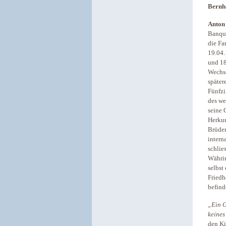
Bernh
Anton
Banqui
die Fa
19.04.
und 18
Wechse
später
Fünfzi
des we
seine 
Herkun
Brüder
intern
schlie
Währin
selbst
Friedh
befind
„Ein G
keines
den Ki