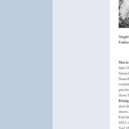
Siegfr
Unikat
Moriz
Jahr 1
Tatsäc
Staats
verlie
privil
ihren 
König
dass i
ihrem
Errich
1851 i
Tod 18