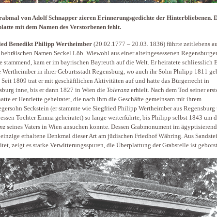
abmal von Adolf Schnapper zieren Erinnerungsgedichte der ­Hinterbliebenen. 
latte mit dem Namen des Verstorbenen fehlt.
ied Benedikt Philipp Wertheimber
(20.02.1777 – 20.03. 1836) führte zeitlebens a
 hebräischen Namen Seckel Löb. Wiewohl aus einer alteingesessenen Regensburge
e stammend, kam er im bayrischen Bayreuth auf die Welt. Er heiratete schliesslich
 Wertheimber in ihrer Geburtsstadt Regensburg, wo auch ihr Sohn Philipp 1811 ge
 Seit 1809 trat er mit geschäftlichen Aktivitäten auf und hatte das Bürgerrecht in
burg inne, bis er dann 1827 in Wien die
Toleranz
erhielt. Nach dem Tod seiner erst
atte er Henriette geheiratet, die nach ihm die Geschäfte gemeinsam mit ihrem
gersohn Seckstein (er stammte wie Siegfried Philipp Wertheimber aus Regensburg
dessen Tochter Emma geheiratet) so lange weiterführte, bis Philipp selbst 1843 um d
nz
seines Vaters in Wien ansuchen konnte. Dessen Grabmonument im ägyptisierend
s einzige erhaltene Denkmal dieser Art am jüdischen Friedhof Währing. Aus Sandste
itet, zeigt es starke Verwitterungsspuren, die Überplattung der Grabstelle ist gebors