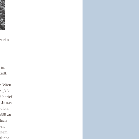
t ein
r im
tadt.
n Wien
n „k.k.
d berief
,
Jonas
reich,
1839 zu
Nach
eit
einem
hlicht