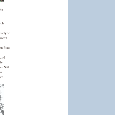
Die
uch
r
 Evelyne
boren
en Frau
 und
ie
en Stil
in
ten.