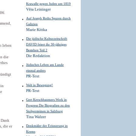
Krawalle gegen ­Juden um 1819
Věra Leininger
06.
Auf Joseph Roths Spuren durch
ammend,
Galizien
Marie Kittka
Die jüdische Kulturzeitschrift
DAVID feiert ihr 30-jähriges
n leben
Bestehen Teil 2
Die Redaktion
n die
ethes
Jüdisches Leben am Lande
einmal anders
kündigt
PR-Text
Welt in Bewegung!
 in
PR-Text
he
n
Gert Kerschbaumers Work in
Progress Die Biografien zu den
Stolpersteinen in Salzburg
Tina Walzer
 Dank
Denkmäler der Erinnerung in
, die er
Krems