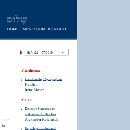
0
Titelthema:
Die ehemalige Synagoge in
Prostějov
Irene Moser
Artikel:
Die neue ­Synagoge im
mährischen Holleschau
Alexander Kolaritsch
au von
, in
Hep-Hep-Unruhen und