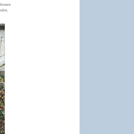
iessen
nden,