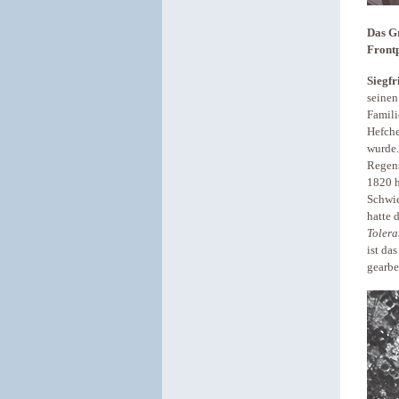
Das Gr
Frontp
Siegfr
seinen
Famili
Hefche
wurde.
Regens
1820 h
Schwie
hatte 
Tolera
ist da
gearbe