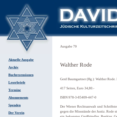
Ausgabe 79
Aktuelle Ausgabe
Walther Rode
Archiv
Buchrezensionen
Gerd Baumgartner (Hg.): Walther Rode.
Leserbriefe
417 Seiten, Euro 34,80.-
Termine
ISBN 978-3-85409-447-0
Abonnements
Spenden
Der Wiener Rechtsanwalt und Schriftste
gegen die Missstände der Justiz. Rode 
Der Verein
ein bekannter Großhändler, Bankier, G