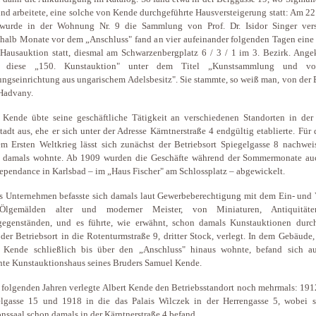
und arbeitete, eine solche von Kende durchgeführte Hausversteigerung statt: Am 22
wurde in der Wohnung Nr. 9 die Sammlung von Prof. Dr. Isidor Singer verst
halb Monate vor dem „Anschluss" fand an vier aufeinander folgenden Tagen eine 
Hausauktion statt, diesmal am Schwarzenbergplatz 6 / 3 / 1 im 3. Bezirk. Ange
 diese „150. Kunstauktion" unter dem Titel „Kunstsammlung und vo
gseinrichtung aus ungarischem Adelsbesitz". Sie stammte, so weiß man, von der 
Hadvany.
 Kende übte seine geschäftliche Tätigkeit an verschiedenen Standorten in der
tadt aus, ehe er sich unter der Adresse Kärntnerstraße 4 endgültig etablierte. Für 
m Ersten Weltkrieg lässt sich zunächst der Betriebsort Spiegelgasse 8 nachwei
 damals wohnte. Ab 1909 wurden die Geschäfte während der Sommermonate au
ependance in Karlsbad – im „Haus Fischer" am Schlossplatz – abgewickelt.
 Unternehmen befasste sich damals laut Gewerbeberechtigung mit dem Ein- und 
lgemälden alter und moderner Meister, von Miniaturen, Antiquität
gegenständen, und es führte, wie erwähnt, schon damals Kunstauktionen durc
der Betriebsort in die Rotenturmstraße 9, dritter Stock, verlegt. In dem Gebäude
t Kende schließlich bis über den „Anschluss" hinaus wohnte, befand sich a
te Kunstauktionshaus seines Bruders Samuel Kende.
 folgenden Jahren verlegte Albert Kende den Betriebsstandort noch mehrmals: 191
elgasse 15 und 1918 in die das Palais Wilczek in der Herrengasse 5, wobei s
nssaal schon damals in der Kärntnerstraße 4 befand.