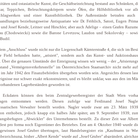
itäten und ostasiatische Kunst, die Geschäftseinrichtung bestand aus Schränken, 
iar, Teppichen, Beleuchtungskörpern sowie Öfen, die Hilfsbibliothek vor al
chlagwerken und einer Kunstbibliothek. Die Außenstände betrafen auch
andlungen beziehungsweise Antiquariate wie Dr. Fröhlich, Satori, Eugen Primav
und Josef Kende, Leitner und Hirschler, aber auch Adelige – einen Grafen Razum
au (Chodowiecki) sowie die Barone Levetzow, Laudon und Sokolovsky – sowi
Budil.
em „Anschluss" wurde nicht nur die Liegenschaft Kärnterstraße 4, die sich im Besi
e Fiehl befunden hatte, „arisiert", sondern auch das Kunst- und Auktionshaus
 Über die genauen Umstände der Enteignung wissen wir wenig – der „Arisierungsa
tand „Vermögensverkehrsstelle" im Österreichischen Staatsarchiv nicht mehr auf
l im Jahr 1942 den Finanzbehörden übergeben worden sein. Angesichts dessen las
eignisse nur schwer exakt rekonstruieren, und es bleibt unklar, was aus den im M
orhandenen Lagerbeständen geworden ist.
e Eckdaten können den beim Zentralgewerberegister der Stadt Wien vorh
lagen entnommen werden. Diesen zufolge war Ferdinand Josef Nagl
ssarischen Verwalter bestellt worden. Nagler wurde zwar am 23. März 1939
on enthoben, jedoch knapp ein halbes Jahr später, am 9. September 1939, zum
tungsbefugten „Abwickler" des Unternehmens bestellt. Zu dieser Zeit war Alber
est pro forma noch Eigentümer des Betriebes. Erst am 4. Oktober 1940 wurde die
gewissen Josef Gruber übertragen, laut Handelsregister ein „Kaufmann in Wie
bezeichnung, bisher „Albert Kende" wurde auf „Josef Gruber" abgeändert, gleichze