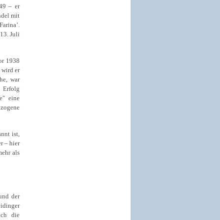
49 – er
del mit
arina’.
13. Juli
or 1938
 wird er
he, war
 Erfolg
e" eine
tzogene
nnt ist,
r – hier
ehr als
und der
idinger
uch die