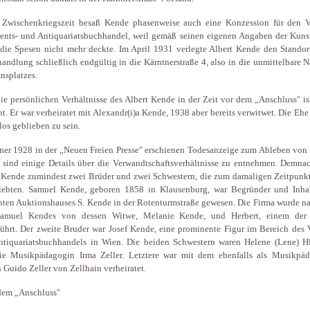
 Zwischenkriegszeit besaß Kende phasenweise auch eine Konzession für den Ve
ents- und Antiquariatsbuchhandel, weil gemäß seinen eigenen Angaben der Kuns
 die Spesen nicht mehr deckte. Im April 1931 verlegte Albert Kende den Standor
andlung schließlich endgültig in die Kärntnerstraße 4, also in die unmittelbare 
nsplatzes.
ie persönlichen Verhältnisse des Albert Kende in der Zeit vor dem „Anschluss" i
t. Er war verheiratet mit Alexandr(i)a Kende, 1938 aber bereits verwitwet. Die Ehe
los geblieben zu sein.
ner 1928 in der „Neuen Freien Presse" erschienen Todesanzeige zum Ableben von
sind einige Details über die Verwandtschaftsverhältnisse zu entnehmen. Demnac
 Kende zumindest zwei Brüder und zwei Schwestern, die zum damaligen Zeitpunkt 
lebten. Samuel Kende, geboren 1858 in Klausenburg, war Begründer und Inha
ten Auktionshauses S. Kende in der Rotenturmstraße gewesen. Die Firma wurde n
amuel Kendes von dessen Witwe, Melanie Kende, und Herbert, einem der
führt. Der zweite Bruder war Josef Kende, eine prominente Figur im Bereich des 
ntiquariatsbuchhandels in Wien. Die beiden Schwestern waren Helene (Lene) H
ie Musikpädagogin Irma Zeller. Letztere war mit dem ebenfalls als Musikpä
n Guido Zeller von Zellhain verheiratet.
dem „Anschluss"