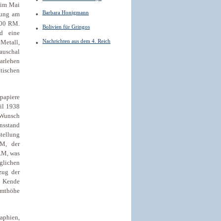
 im Mai
Barbara Honigmann
tung am
000 RM.
Bolivien für Gringos
nd eine
Nachrichten aus dem 4. Reich
Metall,
auschal
arlehen
tischen
tpapiere
il 1938
 Wunsch
ensstand
tellung
M, der
RM, was
glichen
zug der
e Kende
amthöhe
aphien,