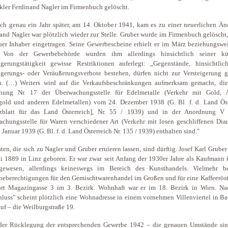
ler Ferdinand Nagler im Firmenbuch gelöscht.
ch genau ein Jahr später, am 14. Oktober 1941, kam es zu einer neuerlichen Än
and Nagler war plötzlich wieder zur Stelle. Gruber wurde im Firmenbuch gelöscht
uer Inhaber eingetragen. Seine Gewerbescheine erhielt er im März beziehungswe
 Von der Gewerbebehörde wurden ihm allerdings hinsichtlich seiner kü
igerungstätigkeit gewisse Restriktionen auferlegt: „Gegenstände, hinsichtlic
igerungs- oder Veräußerungsverbote bestehen, dürfen nicht zur Versteigerung g
n. (…) Weiters wird auf die Verkaufsbeschränkungen aufmerksam gemacht, die
nung Nr. 17 der Überwachungsstelle für Edelmetalle (Verkehr mit Gold, A
gold und anderen Edelmetallen) vom 24. Dezember 1938 (G. Bl. f. d. Land Öst
tzblatt für das Land Österreich], Nr. 55 / 1939) und in der Anordnung V
chungsstelle für Waren verschiedener Art (Verkehr mit losen geschliffenen Dia
 Januar 1939 (G. Bl. f. d. Land Österreich Nr. 135 / 1939) enthalten sind."
ten, die sich zu Nagler und Gruber eruieren lassen, sind dürftig. Josef Karl Grube
li 1889 in Linz geboren. Er war zwar seit Anfang der 1930er Jahre als Kaufmann
 gewesen, allerdings keineswegs im Bereich des Kunsthandels. Vielmehr b
eberechtigungen für den Gemischtwarenhandel im Großen und für eine Kaffeeröst
ort Magazingasse 3 im 3. Bezirk. Wohnhaft war er im 18. Bezirk in Wien. N
luss" scheint plötzlich eine Wohnadresse in einem vornehmen Villenviertel in B
uf – die Weilburgstraße 19.
der Rücklegung der entsprechenden Gewerbe 1942 – die genauen Umstände sin