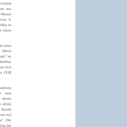
diversem
lem aus
 Wiener
esi, S.
ofsky in
e einen
tz einer
 Albert
kt" ist
findbar.
sen sich
ärz 1938
andenen
er zum
 dieser
 allein
t Kende
ser auf
n". Die
itig der