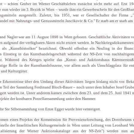
t – schien Gruber im Wiener Geschäftsleben zunächst nicht mehr auf. Erst 19
 nun wieder im 3. Bezirk in Wien – wurde ihm ein Gewerbeschein für den Großhan
gsmitteln ausgestellt. Zuletzt, bis 1951, war er Gesellschafter der Firma „’F
ndel mit Nahrungs- und Genussmitteln Jancikovic & Co." Er starb am er starb am 
and Nagler war am 11. August 1898 in Wien geboren. Geschäftliche Aktivitäten v
n aufgrund der verfügbaren Akten nicht eruiert werden. In Nachkriegsdokumenten
 als „Kunsthistoriker" bezeichnet. Obwohl offenbar ein Neuling in der Branc
s Einstieg in das Kunsthandelsgeschäft während der NS-Zeit von nachhaltigem
nt. Während des Krieges spielte das „Kunst- und Auktionshaus Kärntnerstraß
tige Rolle in der Kunsthandelsszene, vor allem auch als Umschlagplatz für en
 und Kulturgüter.
 Erkenntnisse über den Umfang dieser Aktivitäten liegen bislang nicht vor. Beka
in Teil der Sammlung Ferdinand Bloch-Bauer – noch unter dem Inhaber Josef Grube
igert worden ist. Unter anderem kamen zwischen dem 23. und dem 25. Juni 1941 m
jekte der kostbaren Porzellansammlung unter den Hammer.
ie Sie Silbersammlung von Ernst Egger wurde hier versteigert.
hmen eines Projekts der Kommission für Provenienzforschung, des Dorotheums 
stelle der Israelitischen Kultusgemeinde in Wien unter Leitung von Leonhard We
italisierung der Wiener Auktionskataloge aus der NS-Zeit") werden nun a