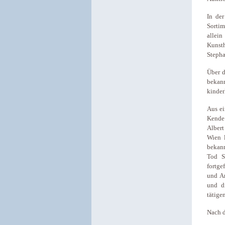
In der
Sortim
allein
Kunsth
Stepha
Über d
bekann
kinder
Aus ei
Kende 
Albert
Wien 
bekann
Tod S
fortge
und A
und d
tätige
Nach 