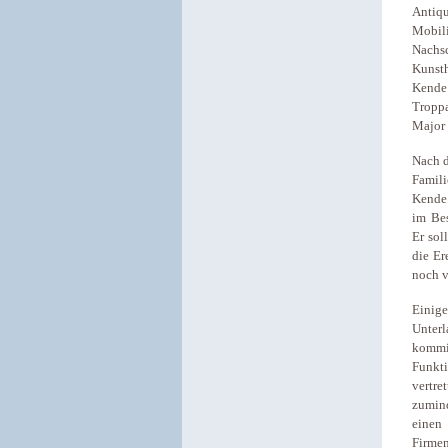
Antiqu
Mobil
Nachs
Kunsth
Kende 
Tropp
Major 
Nach d
Famili
Kende.
im Bes
Er sol
die Er
noch v
Einig
Unter
kommi
Funkti
vertre
zumind
einen 
Firmen