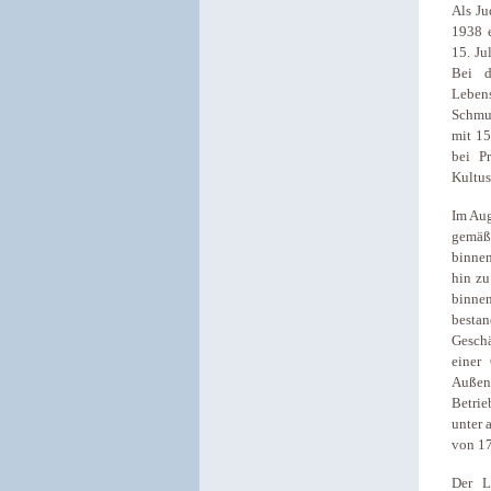
Als Ju
1938 e
15. Ju
Bei d
Lebens
Schmu
mit 1
bei P
Kultu
Im Aug
gemäß
binnen
hin zu
binne
besta
Geschä
einer
Außen
Betri
unter 
von 1
Der L