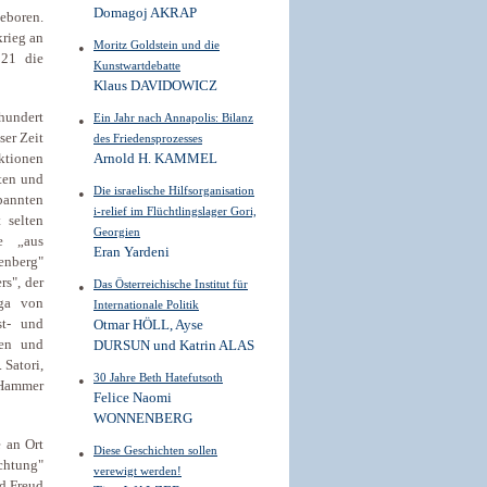
Domagoj AKRAP
eboren.
krieg an
Moritz Goldstein und die
921 die
Kunstwartdebatte
Klaus DAVIDOWICZ
hundert
Ein Jahr nach Annapolis: Bilanz
ser Zeit
des Friedensprozesses
ktionen
Arnold H. KAMMEL
ten und
Die israelische Hilfsorganisation
pannten
i-relief im Flüchtlingslager Gori,
 selten
Georgien
e „aus
Eran Yardeni
enberg"
s", der
Das Österreichische Institut für
ga von
Internationale Politik
st- und
Otmar HÖLL, Ayse
ten und
DURSUN und Katrin ALAS
 Satori,
30 Jahre Beth Hatefutsoth
 Hammer
Felice Naomi
WONNENBERG
 an Ort
Diese Geschichten sollen
chtung"
verewigt werden!
d Freud