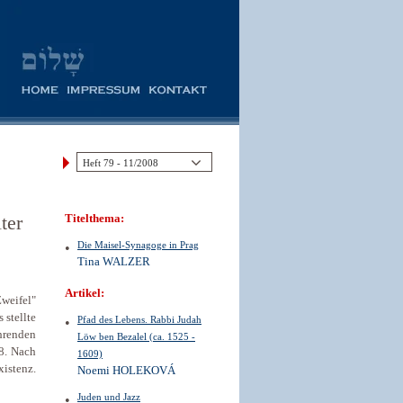
ter
Titelthema:
Die Maisel-Synagoge in Prag
Tina WALZER
Artikel:
weifel"
 stellte
Pfad des Lebens. Rabbi Judah
hrenden
Löw ben Bezalel (ca. 1525 -
8. Nach
1609)
xistenz.
Noemi HOLEKOVÁ
Juden und Jazz