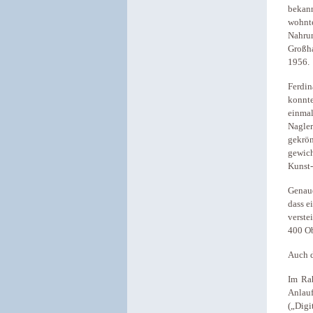
bekann
wohnte
Nahrun
Großha
1956.
Ferdin
konnte
einmal
Nagler
gekrö
gewich
Kunst-
Genaue
dass e
verste
400 Ob
Auch d
Im Ra
Anlauf
(„Dig