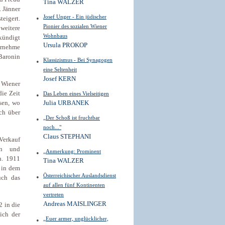
Tina WALZER
. Jänner
Josef Unger - Ein jüdischer
eigert.
Pionier des sozialen Wiener
weitere
Wohnbaus
kündigt
Ursula PROKOP
rnehme
Baronin
Klassizismus - Bei Synagogen
eine Seltenheit
Josef KERN
 Wiener
die Zeit
Das Leben eines Vielseitigen
sen, wo
Julia URBANEK
ch über
„Der Schoß ist fruchtbar
noch..."
Claus STEPHANI
Verkauf
en und
„Anmerkung: Prominent
h. 1911
Tina WALZER
, in dem
Österreichischer Auslandsdienst
uch das
auf allen fünf Kontinenten
vertreten
Andreas MAISLINGER
2 in die
ich der
„Euer armer, unglücklicher,