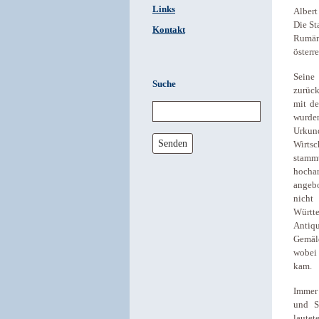
Links
Albert
Die St
Kontakt
Rumän
österr
Seine 
Suche
zurück
mit de
wurden
Urkun
Senden
Wirts
stam
hochar
angebo
nicht
Württ
Antiq
Gemäld
wobei
kam.
Immer 
und S
lautet