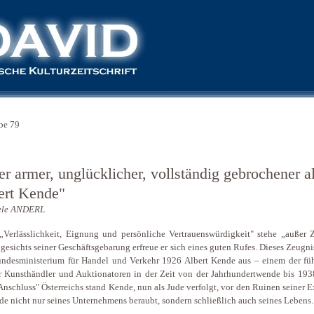
be 79
r armer, unglücklicher, vollständig gebrochener al
ert Kende"
ele ANDERL
„Verlässlichkeit, Eignung und persönliche Vertrauenswürdigkeit" stehe „außer Z
gesichts seiner Geschäftsgebarung erfreue er sich eines guten Rufes. Dieses Zeugnis
ndesministerium für Handel und Verkehr 1926 Albert Kende aus – einem der fü
 Kunsthändler und Auktionatoren in der Zeit von der Jahrhundertwende bis 193
nschluss" Österreichs stand Kende, nun als Jude verfolgt, vor den Ruinen seiner E
de nicht nur seines Unternehmens beraubt, sondern schließlich auch seines Lebens.