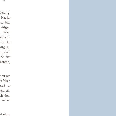
derung:
, Nagler
ise Mai
nftigen
h deren
ebracht
 in der
ltgold,
erreich
 22 der
manten)
r war am
 in Wien
esaß er
erei am
ach dem
aden bei
d nicht