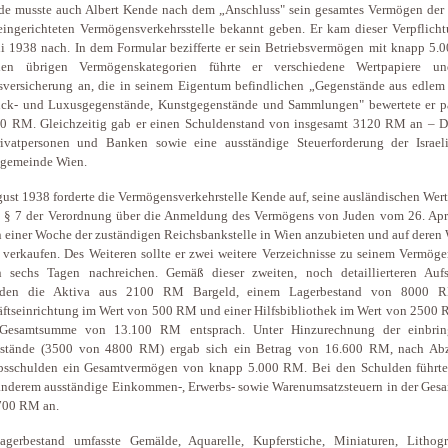
de musste auch Albert Kende nach dem „Anschluss" sein gesamtes Vermögen der
ingerichteten Vermögensverkehrsstelle bekannt geben. Er kam dieser Verpflich
li 1938 nach. In dem Formular bezifferte er sein Betriebsvermögen mit knapp 5.
en übrigen Vermögenskategorien führte er verschiedene Wertpapiere u
versicherung an, die in seinem Eigentum befindlichen „Gegenstände aus edlem 
ck- und Luxusgegenstände, Kunstgegenstände und Sammlungen" bewertete er p
50 RM. Gleichzeitig gab er einen Schuldenstand von insgesamt 3120 RM an – D
rivatpersonen und Banken sowie eine ausständige Steuerforderung der Israeli
sgemeinde Wien.
ust 1938 forderte die Vermögensverkehrstelle Kende auf, seine ausländischen Wer
 § 7 der Verordnung über die Anmeldung des Vermögens von Juden vom 26. Apr
 einer Woche der zuständigen Reichsbankstelle in Wien anzubieten und auf deren
 verkaufen. Des Weiteren sollte er zwei weitere Verzeichnisse zu seinem Vermög
n sechs Tagen nachreichen. Gemäß dieser zweiten, noch detaillierteren Aufs
nden die Aktiva aus 2100 RM Bargeld, einem Lagerbestand von 8000 R
ftseinrichtung im Wert von 500 RM und einer Hilfsbibliothek im Wert von 2500 
 Gesamtsumme von 13.100 RM entsprach. Unter Hinzurechnung der einbrin
stände (3500 von 4800 RM) ergab sich ein Betrag von 16.600 RM, nach Ab
ebsschulden ein Gesamtvermögen von knapp 5.000 RM. Bei den Schulden führt
anderem ausständige Einkommen-, Erwerbs- sowie Warenumsatzsteuern in der Ges
700 RM an.
agerbestand umfasste Gemälde, Aquarelle, Kupferstiche, Miniaturen, Lithogr