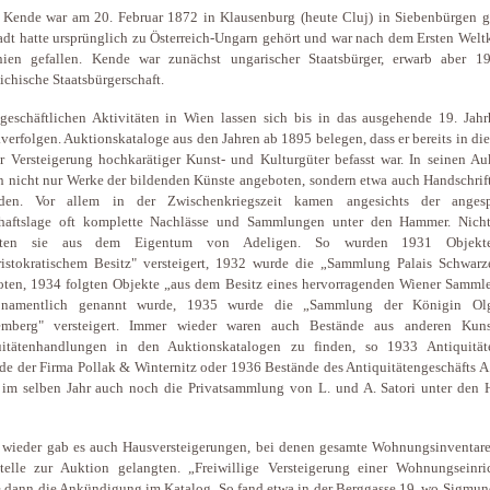
 Kende war am 20. Februar 1872 in Klausenburg (heute Cluj) in Siebenbürgen g
adt hatte ursprünglich zu Österreich-Ungarn gehört und war nach dem Ersten Welt
ien gefallen. Kende war zunächst ungarischer Staatsbürger, erwarb aber 1
eichische Staatsbürgerschaft.
geschäftlichen Aktivitäten in Wien lassen sich bis in das ausgehende 19. Jahr
verfolgen. Auktionskataloge aus den Jahren ab 1895 belegen, dass er bereits in die
r Versteigerung hochkarätiger Kunst- und Kulturgüter befasst war. In seinen Au
 nicht nur Werke der bildenden Künste angeboten, sondern etwa auch Handschrif
den. Vor allem in der Zwischenkriegszeit kamen angesichts der anges
chaftslage oft komplette Nachlässe und Sammlungen unter den Hammer. Nicht
mten sie aus dem Eigentum von Adeligen. So wurden 1931 Objekt
istokratischem Besitz" versteigert, 1932 wurde die „Sammlung Palais Schwarz
ten, 1934 folgten Objekte „aus dem Besitz eines hervorragenden Wiener Sammler
 namentlich genannt wurde, 1935 wurde die „Sammlung der Königin Ol
emberg" versteigert. Immer wieder waren auch Bestände aus anderen Kun
uitätenhandlungen in den Auktionskatalogen zu finden, so 1933 Antiquitä
e der Firma Pollak & Winternitz oder 1936 Bestände des Antiquitätengeschäfts A.
 im selben Jahr auch noch die Privatsammlung von L. und A. Satori unter den
wieder gab es auch Hausversteigerungen, bei denen gesamte Wohnungsinventare
telle zur Auktion gelangten. „Freiwillige Versteigerung einer Wohnungseinri
e dann die Ankündigung im Katalog. So fand etwa in der Berggasse 19, wo Sigmun