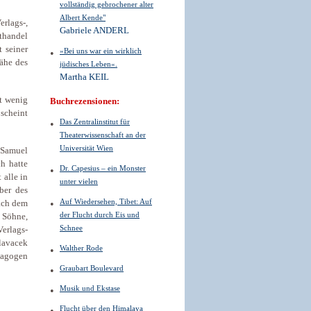
vollständig gebrochener alter
Albert Kende"
rlags-,
Gabriele ANDERL
thandel
t seiner
»Bei uns war ein wirklich
Nähe des
jüdisches Leben«.
Martha KEIL
st wenig
Buchrezensionen:
 scheint
Das Zentralinstitut für
Theaterwissenschaft an der
Universität Wien
 Samuel
h hatte
Dr. Capesius – ein Monster
alle in
unter vielen
ber des
Auf Wiedersehen, Tibet: Auf
ach dem
der Flucht durch Eis und
 Söhne,
Schnee
Verlags-
lavacek
Walther Rode
dagogen
Graubart Boulevard
Musik und Ekstase
Flucht über den Himalaya