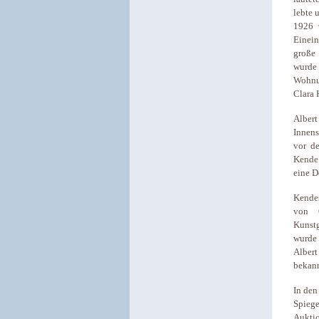
lebte 
1926 
Einein
große 
wurde
Wohnun
Clara 
Albert
Innens
vor de
Kende
eine D
Kendes
von Ö
Kunst
wurde 
Alber
bekann
In den
Spieg
Auktio