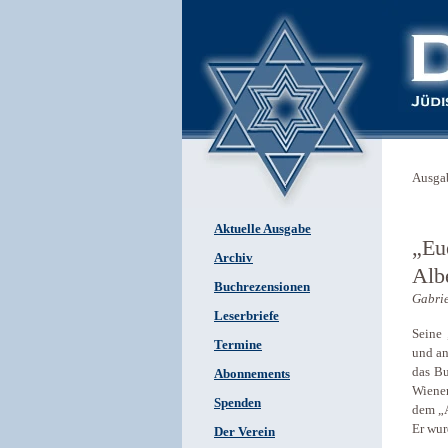
Ausga
Aktuelle Ausgabe
„Eue
Archiv
Alb
Buchrezensionen
Gabri
Leserbriefe
Seine 
Termine
und an
das Bu
Abonnements
Wiener
Spenden
dem „A
Er wur
Der Verein