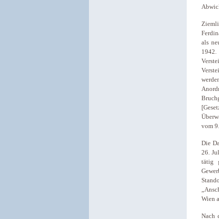
Abwick
Ziemli
Ferdin
als ne
1942.
Verste
Verste
werde
Anord
Bruch
[Gese
Überwa
vom 9.
Die Da
26. Ju
tätig
Gewerb
Stand
„Ansch
Wien a
Nach 