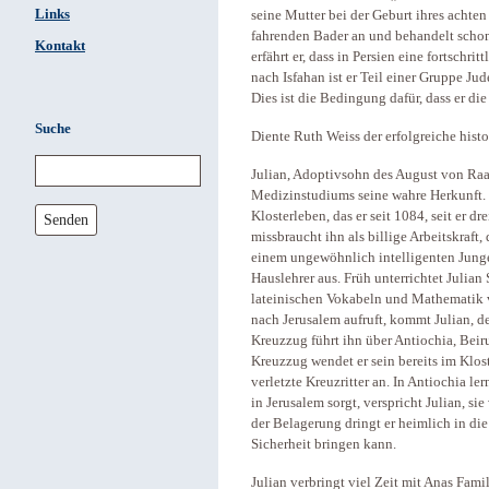
Links
seine Mutter bei der Geburt ihres achten 
fahrenden Bader an und behandelt schon
Kontakt
erfährt er, dass in Persien eine fortschr
nach Isfahan ist er Teil einer Gruppe Jude
Dies ist die Bedingung dafür, dass er die
Suche
Diente Ruth Weiss der erfolgreiche hist
Julian, Adoptivsohn des August von Raa
Medizinstudiums seine wahre Herkunft. 
Klosterleben, das er seit 1084, seit er dre
Senden
missbraucht ihn als billige Arbeitskraft, 
einem ungewöhnlich intelligenten Junge
Hauslehrer aus. Früh unterrichtet Julia
lateinischen Vokabeln und Mathematik v
nach Jerusalem aufruft, kommt Julian, d
Kreuzzug führt ihn über Antiochia, Beir
Kreuzzug wendet er sein bereits im Klos
verletzte Kreuzritter an. In Antiochia le
in Jerusalem sorgt, verspricht Julian, s
der Belagerung dringt er heimlich in die
Sicherheit bringen kann.
Julian verbringt viel Zeit mit Anas Fami