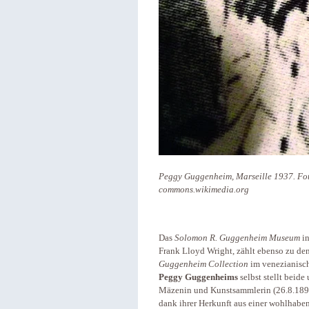
Peggy Guggenheim, Marseille 1937. Foto
commons.wikimedia.org
Das
Solomon R.
Guggenheim Museum
in
Frank Lloyd Wright, zählt ebenso zu d
Guggenheim Collection
im venezianisch
Peggy Guggenheims
selbst stellt beide
Mäzenin und Kunstsammlerin (26.8.189
dank ihrer Herkunft aus einer wohlhaben