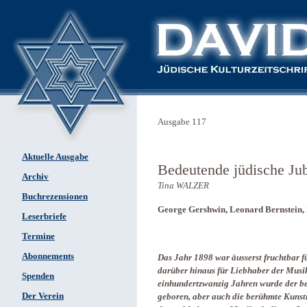
Ausgabe 117
Aktuelle Ausgabe
Bedeutende jüdische Jub
Archiv
Tina WALZER
Buchrezensionen
George Gershwin, Leonard Bernstein,
Leserbriefe
Termine
Abonnements
Das Jahr 1898 war äusserst fruchtbar f
darüber hinaus für Liebhaber der Musi
Spenden
einhundertzwanzig Jahren wurde der b
Der Verein
geboren, aber auch die berühmte Kuns