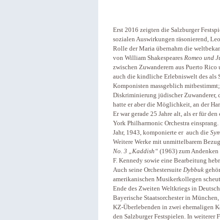
Erst 2016 zeigten die Salzburger Festspi
sozialen Auswirkungen räsonierend, Le
Rolle der Maria übernahm die weltbekann
von William Shakespeares
Romeo und J
zwischen Zuwanderern aus Puerto Rico 
auch die kindliche Erlebniswelt des al
Komponisten massgeblich mitbestimmt; al
Diskriminierung jüdischer Zuwanderer, d
hatte er aber die Möglichkeit, an der H
Er war gerade 25 Jahre alt, als er für de
York Philharmonic Orchestra einsprang. D
Jahr, 1943, komponierte er auch die
Sym
Weitere Werke mit unmittelbarem Bezug 
No. 3 „Kaddish“
(1963) zum Andenken a
F. Kennedy sowie eine Bearbeitung hebr
Auch seine Orchestersuite
Dybbuk
gehört
amerikanischen Musikerkollegen scheute
Ende des Zweiten Weltkriegs in Deutschla
Bayerische Staatsorchester in München, 
KZ-Überlebenden in zwei ehemaligen Kon
den Salzburger Festspielen. In weiterer 