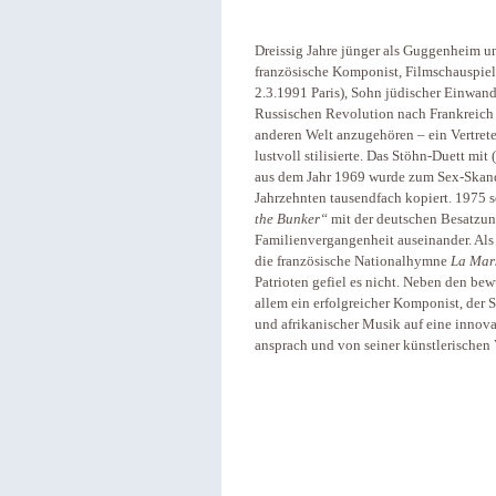
Dreissig Jahre jünger als Guggenheim un
französische Komponist, Filmschauspiele
2.3.1991 Paris), Sohn jüdischer Einwand
Russischen Revolution nach Frankreich 
anderen Welt anzugehören – ein Vertret
lustvoll stilisierte. Das Stöhn-Duett mit
aus dem Jahr 1969 wurde zum Sex-Skanda
Jahrzehnten tausendfach kopiert. 1975 
the Bunker“
mit der deutschen Besatzun
Familienvergangenheit auseinander. Als 
die französische Nationalhymne
La
Mars
Patrioten gefiel es nicht. Neben den be
allem ein erfolgreicher Komponist, der 
und afrikanischer Musik auf eine innov
ansprach und von seiner künstlerischen V