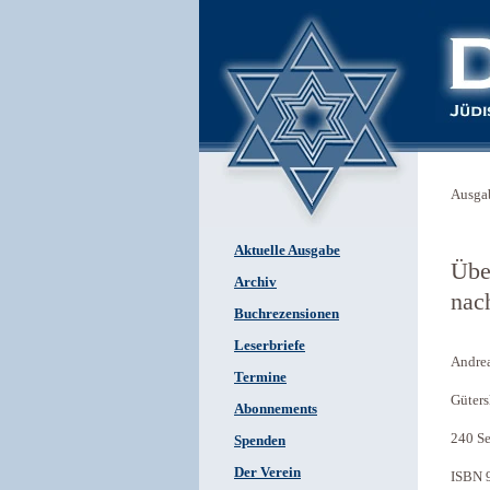
Ausga
Aktuelle Ausgabe
Übe
Archiv
nach
Buchrezensionen
Leserbriefe
Andrea
Termine
Güters
Abonnements
240 Se
Spenden
Der Verein
ISBN 