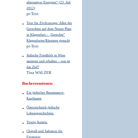
alternativer Energien“ (23. Juli
2012)
pr-Text
Tour für Zivilcourage: Allee der
Gerechten auf dem Neuen Platz
in Klagenfurt – „Gerechte“
Klagenfurter/Kärntner gesucht
pr-Text
Jüdische Friedhöfe in Wien
sanieren und erhalten – was ist
das Ziel?
Tina WALZER
Buchrezensionen:
Ein jüdischer Renaissance-
Kaufmann
Österreichisch-jüdische
Lebensgeschichten.
Young Austria.
Chagall und Salomon für
Einsteiger