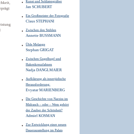
Kunst und Soldatengräber
chkeit,
Jan SCHUBERT
eprägt
Ein Großmeister der Fotografie
Claus STEPHANI
eistung
d
Zwischen den Stühlen
Annette BUSSMANN
6
Üble Melange
Stephan GRIGAT
Zwischen Gugelhupf und
Hakenkreuzfahnen
Nadja DANGLMAIER
Aufklärung als innerjüdische
Herausforderung:
Evyatar MARIENBERG
Die Geschichte von Narziss im
Midrasch – oder – Wem gehört
der Zauber der Schönheit?
Admiel KOSMAN
Zur Entwicklung einer neuen
Dauerausstellung im Palais