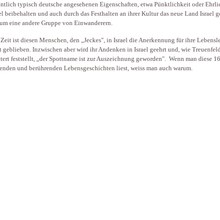
ntlich typisch deutsche angesehenen Eigenschaften, etwa Pünktlichkeit oder Ehrli
ael beibehalten und auch durch das Festhalten an ihrer Kultur das neue Land Israel g
um eine andere Gruppe von Einwanderern.
Zeit ist diesen Menschen, den „Jeckes", in Israel die Anerkennung für ihre Lebensl
t geblieben. Inzwischen aber wird ihr Andenken in Israel geehrt und, wie Treuenfel
htert feststellt, „der Spottname ist zur Auszeichnung geworden". Wenn man diese 1
nden und berührenden Lebensgeschichten liest, weiss man auch warum.