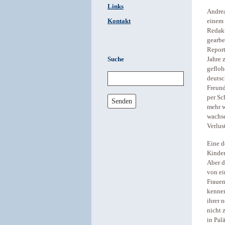
Links
Andrea
Kontakt
einem 
Redakt
gearbe
Report
Suche
Jahre 
gefloh
deutsc
Freund
per Sc
Senden
mehr w
wachse
Verlus
Eine d
Kinder
Aber d
von ei
Frauen
kennen
ihrer 
nicht 
in Pal