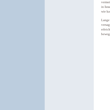
vermei
in Isr
wie ka
Lange 
versag
erleic
bewege