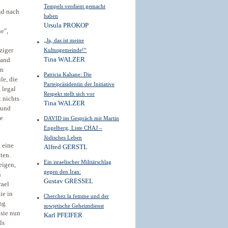
Tempels verdient gemacht
nd nach
haben
Ursula PROKOP
e",
„Ja, das ist meine
ziger
Kultusgemeinde!“
Tina WALZER
land
en
Patricia Kahane: Die
le, die
Parteipräsidentin der Initiative
 legal
Respekt stellt sich vor
 nichts
Tina WALZER
 und
ie
DAVID im Gespräch mit Martin
Engelberg, Liste CHAJ –
Jüdisches Leben
 eine
Alfred GERSTL
ten.
Ein israelischer Militärschlag
eigen,
gegen den Iran:
n
Gustav GRESSEL
rael
ie in
Cherchez la femme und der
ng
sowjetische Geheimdienst
 sie nun
Karl PFEIFER
ls