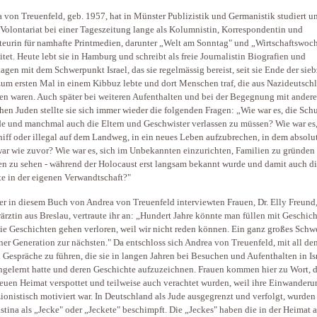
 von Treuenfeld, geb. 1957, hat in Münster Publizistik und Germanistik studiert u
Volontariat bei einer Tageszeitung lange als Kolumnistin, Korrespondentin und
eurin für namhafte Printmedien, darunter „Welt am Sonntag" und „Wirtschaftswoch
itet. Heute lebt sie in Hamburg und schreibt als freie Journalistin Biografien und
agen mit dem Schwerpunkt Israel, das sie regelmässig bereist, seit sie Ende der sieb
zum ersten Mal in einem Kibbuz lebte und dort Menschen traf, die aus Nazideutsch
en waren. Auch später bei weiteren Aufenthalten und bei der Begegnung mit ander
hen Juden stellte sie sich immer wieder die folgenden Fragen: „Wie war es, die Schu
e und manchmal auch die Eltern und Geschwister verlassen zu müssen? Wie war es,
hiff oder illegal auf dem Landweg, in ein neues Leben aufzubrechen, in dem absolut
ar wie zuvor? Wie war es, sich im Unbekannten einzurichten, Familien zu gründen
n zu sehen - während der Holocaust erst langsam bekannt wurde und damit auch d
te in der eigenen Verwandtschaft?"
er in diesem Buch von Andrea von Treuenfeld interviewten Frauen, Dr. Elly Freund,
ärztin aus Breslau, vertraute ihr an: „Hundert Jahre könnte man füllen mit Geschich
ie Geschichten gehen verloren, weil wir nicht reden können. Ein ganz großes Schw
ner Generation zur nächsten." Da entschloss sich Andrea von Treuenfeld, mit all de
 Gespräche zu führen, die sie in langen Jahren bei Besuchen und Aufenthalten in Is
gelernt hatte und deren Geschichte aufzuzeichnen. Frauen kommen hier zu Wort, d
neuen Heimat verspottet und teilweise auch verachtet wurden, weil ihre Einwanderu
zionistisch motiviert war. In Deutschland als Jude ausgegrenzt und verfolgt, wurden
ästina als „Jecke" oder „Jeckete" beschimpft. Die „Jeckes" haben die in der Heimat a