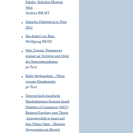
Eskeles, Jüdisches Museum
Wien
Andrea BRAIT
Jüdisches Filmfestival in Wien
2012
Das Anderl von Rinn.
Wolfgang BENZ
Wels: Eigener Themenweg
erinnert an Verfolgte und Opfer
des Nationalsozialismus
pr-Text
Radio Stephansdom – Wiens
privater Klassiksender
pr-Text
Österreichisch-Israelische
Handelskammer/Austrian Israeli
Chamber of Commerce (AICC)
Business-Empfang zum Thema
„Energiepolitik in Israel und
dem Nahen Osten – Business
Opportunities im Bereich