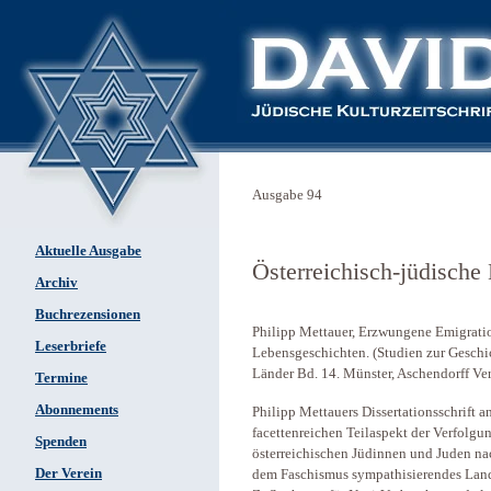
Ausgabe 94
Aktuelle Ausgabe
Österreichisch-jüdische
Archiv
Buchrezensionen
Philipp Mettauer, Erzwungene Emigratio
Leserbriefe
Lebensgeschichten. (Studien zur Geschi
Länder Bd. 14. Münster, Aschendorff Ve
Termine
Abonnements
Philipp Mettauers Dissertationsschrift a
facettenreichen Teilaspekt der Verfolgu
Spenden
österreichischen Jüdinnen und Juden nac
Der Verein
dem Faschismus sympathisierendes Land, 