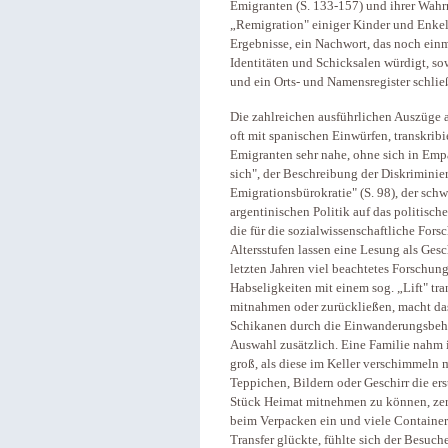
Emigranten (S. 133-157) und ihrer Wahr
„Remigration" einiger Kinder und Enkel
Ergebnisse, ein Nachwort, das noch einm
Identitäten und Schicksalen würdigt, so
und ein Orts- und Namensregister schlie
Die zahlreichen ausführlichen Auszüge 
oft mit spanischen Einwürfen, transkrib
Emigranten sehr nahe, ohne sich in Emp
sich", der Beschreibung der Diskrimini
Emigrationsbürokratie" (S. 98), der sc
argentinischen Politik auf das politisc
die für die sozialwissenschaftliche For
Altersstufen lassen eine Lesung als Gesc
letzten Jahren viel beachtetes Forschung
Habseligkeiten mit einem sog. „Lift" tr
mitnahmen oder zurückließen, macht da
Schikanen durch die Einwanderungsbehö
Auswahl zusätzlich. Eine Familie nahm i
groß, als diese im Keller verschimmeln
Teppichen, Bildern oder Geschirr die ers
Stück Heimat mitnehmen zu können, zers
beim Verpacken ein und viele Container
Transfer glückte, fühlte sich der Besuc