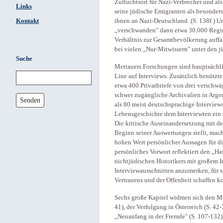
Zufluchtsort für Nazi-Verbrecher und als
Links
seine jüdische Emigranten als besonders
Kontakt
ihnen an Nazi-Deutschland. (S. 138f.) Un
„verschwanden" dann etwa 30.000 Regim
Verhältnis zur Gesamtbevölkerung auffal
bei vielen „Nur-Mitwissern" unter den 
Suche
Mettauers Forschungen sind hauptsächlich
Line auf Interviews. Zusätzlich benützt
etwa 400 Privatbriefe von drei verschwä
schwer zugängliche Archivalien in Arge
Senden
als 80 meist deutschsprachige Interviews
Lebensgeschichte dem Interviewten ein 
Die kritische Auseinandersetzung mit de
Beginn seiner Auswertungen stellt, mac
hohen Wert persönlicher Aussagen für di
persönliches Vorwort reflektiert den „
nichtjüdischen Historikers mit großem In
Interviewausschnitten anzumerken, für 
Vertrauens und der Offenheit schaffen k
Sechs große Kapitel widmen sich den M
41), der Verfolgung in Österreich (S. 42
„Neuanfang in der Fremde" (S. 107-132)