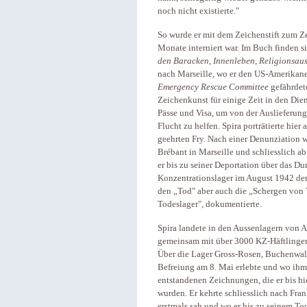
noch nicht existierte."
So wurde er mit dem Zeichenstift zum Z
Monate interniert war. Im Buch finden s
den Baracken
,
Innenleben
,
Religionsau
nach Marseille, wo er den US-Amerikane
Emergency Rescue Committee
gefährdete
Zeichenkunst für einige Zeit in den Die
Pässe und Visa, um von der Auslieferun
Flucht zu helfen. Spira porträtierte hier
geehrten Fry. Nach einer Denunziation 
Brébant in Marseille und schliesslich ab
er bis zu seiner Deportation über das D
Konzentrationslager im August 1942 den
den „Tod" aber auch die „Schergen von V
Todeslager", dokumentierte.
Spira landete in den Aussenlagern von 
gemeinsam mit über 3000 KZ-Häftlingen
Über die Lager Gross-Rosen, Buchenwald 
Befreiung am 8. Mai erlebte und wo ihm
entstandenen Zeichnungen, die er bis 
wurden. Er kehrte schliesslich nach Fran
erstmals sah und wo er bis zu seinem Tod