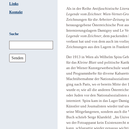
Links
Als in der Reihe
Antifaschistische Litera
Kontakt
Legende vom Zeichner. Wien-Vernet-Gro
Zeichnungen für die
Arbeiter-Zeitung
in
herausgegebene Österreichische Post au
Internierungslagern Damigny und Le Ver
Suche
Legende vom Zeichner
, dem packenden L
verfasst hat und von dem auch im vorl
Zeichnungen aus den Lagern in Frankrei
Der 1913 in Wien als Wilhelm Spira Geb
Senden
für das
Kleine Blatt
und politische Karik
an der Wiener Kunstgewerbeschule wurd
und Programmhefte für diverse Kabaretts;
Machtübernahme der Nationalsozialisten 
ging nach Paris, wo er bereits Mitte der
wurde er, wie all die anderen Österreic
oder Juden vor den Nationalsozialisten a
interniert. Spira kam in das Lager Dami
Künstler und Journalisten wieder traf und
seine Mitgefangenen, sondern auch die 
Buch schrieb Serge Klarsfeld: „Im Univ
wo der Fotoapparat kein Existenzrecht m
kann, schlagartig wieder genauso wichti