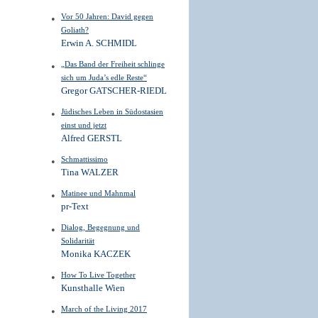
Vor 50 Jahren: David gegen
Goliath?
Erwin A. SCHMIDL
„Das Band der Freiheit schlinge
sich um Juda’s edle Reste“
Gregor GATSCHER-RIEDL
Jüdisches Leben in Südostasien
einst und jetzt
Alfred GERSTL
Schmattissimo
Tina WALZER
Matinee und Mahnmal
pr-Text
Dialog, Begegnung und
Solidarität
Monika KACZEK
How To Live Together
Kunsthalle Wien
March of the Living 2017