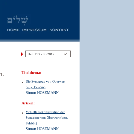
n.
Titelthema:
Die Synagoge von Oberwart
(ung. Felsőőr)
Simon HOSEMANN
Artikel:
Virtuelle Rekonstruktion der
Synagoge von Oberwart (ung.
Felsőőr)
Simon HOSEMANN