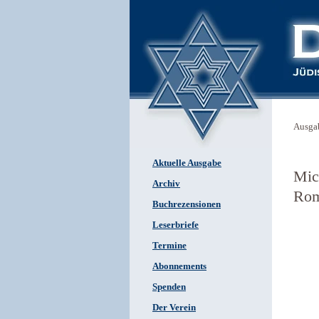
Ausga
Aktuelle Ausgabe
Mic
Archiv
Rom
Buchrezensionen
Leserbriefe
Termine
Abonnements
Spenden
Der Verein