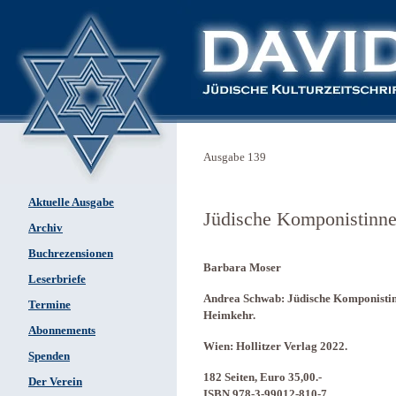
Ausgabe 139
Aktuelle Ausgabe
Jüdische Komponistinn
Archiv
Buchrezensionen
Barbara Moser
Leserbriefe
Andrea Schwab: Jüdische Komponistinn
Termine
Heimkehr.
Abonnements
Wien: Hollitzer Verlag 2022.
Spenden
182 Seiten, Euro 35,00.-
Der Verein
ISBN 978-3-99012-810-7