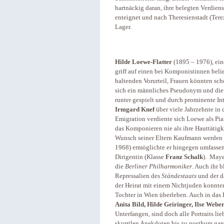
hartnäckig daran, ihre belegten Verdiens
enteignet und nach Theresienstadt (Tere
Lager.
Hilde Loewe-Flatter
(1895 – 1976), ein
griff auf einen bei Komponistinnen beli
haltenden Vorurteil, Frauen könnten sc
sich ein männliches Pseudonym und die
runter gespielt und durch prominente In
Irmgard Knef
über viele Jahrzehnte in 
Emigration verdiente sich Loewe als Pian
das Komponieren nie als ihre Hauttätig
Wunsch seiner Eltern Kaufmann werden 
1968) ermöglichte er hingegen umfasse
Dirigentin (Klasse
Franz Schalk
). Mayer
die
Berliner Philharmoniker
. Auch ihr 
Repressalien des
Ständestaats
und der d
der Heirat mit einem Nichtjuden konnte
Tochter in Wien überleben. Auch in da
Anita Bild, Hilde Geiringer, Ilse Webe
Unterfangen, sind doch alle Portraits li
skurrilen Anekdoten bis zu posthum ganz