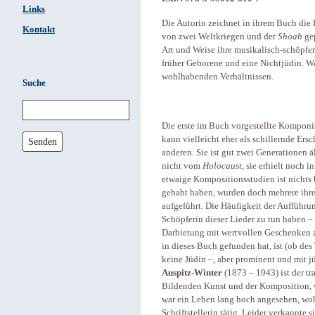
Links
Die Autorin zeichnet in ihrem Buch die
Kontakt
von zwei Weltkriegen und der
Shoah
gep
Art und Weise ihre musikalisch-schöpfer
früher Geborene und eine Nichtjüdin. Wa
wohlhabenden Verhältnissen.
Suche
Die erste im Buch vorgestellte Komponis
kann vielleicht eher als schillernde Er
Senden
anderen. Sie ist gut zwei Generationen ä
nicht vom
Holocaust
, sie erhielt noch 
etwaige Kompositions­studien ist nichts
gehabt haben, wurden doch mehrere ihre
aufgeführt. Die Häufigkeit der Aufführ
Schöpferin dieser Lieder zu tun haben – 
Darbietung mit wertvollen Geschenken 
in dieses Buch gefunden hat, ist (ob des
keine Jüdin –, aber prominent und mit jü
Auspitz-Winter
(1873 – 1943) ist der tra
Bildenden Kunst und der Komposition, wu
war ein Leben lang hoch angesehen, woh
Schriftstellerin tätig. Leider verkannte