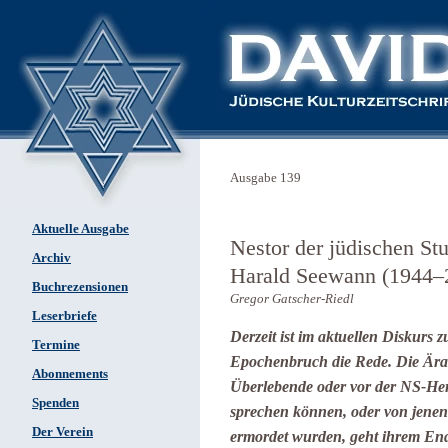
Ausgabe 139
Aktuelle Ausgabe
Nestor der jüdischen St
Archiv
Harald Seewann (1944–
Buchrezensionen
Gregor Gatscher-Riedl
Leserbriefe
Derzeit ist im aktuellen Diskurs 
Termine
Epochenbruch die Rede. Die Ära d
Abonnements
Überlebende oder vor der NS-Her
Spenden
sprechen können, oder von jenen
Der Verein
ermordet wurden, geht ihrem End