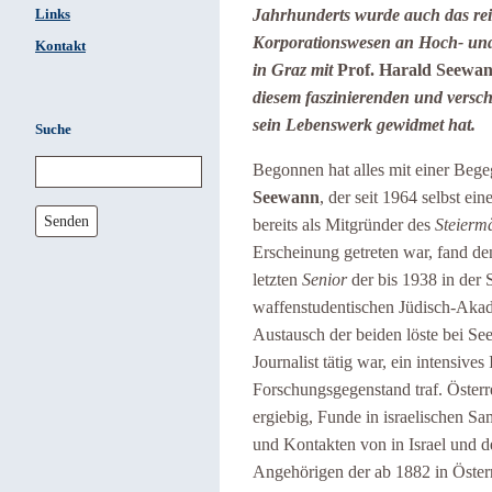
Jahrhunderts wurde auch das reic
Links
Korporationswesen an Hoch- und 
Kontakt
in Graz mit
Prof. Harald Seewa
diesem faszinierenden und vers
sein Lebenswerk gewidmet hat.
Suche
Begonnen hat alles mit einer Beg
Seewann
, der seit 1964 selbst e
Senden
bereits als Mitgründer des
Steiermä
Erscheinung getreten war, fand d
letzten
Senior
der bis 1938 in der 
waffenstudentischen Jüdisch-Aka
Austausch der beiden löste bei Se
Journalist tätig war, ein intensive
Forschungsgegenstand traf. Österr
ergiebig, Funde in israelischen S
und Kontakten von in Israel und 
Angehörigen der ab 1882 in Öster