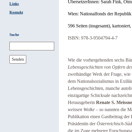
ÜbersetzerInnen: Sarah Fink, Otm
Links
Kontakt
Wien: Nationalfonds der Republik
596 Seiten (insgesamt), kartoniert
Suche
ISBN: 978-3-9504794-4-7
Senden
Wie die vorhergehenden sechs Bä
Lebensgeschichten von Opfern des
zweibändige Werk der Frage, wie e
dem Nationalsozialismus in Exillä
Lebensgeschichten, manche autobi
einzigartige Schicksale nachzeich
Herausgeberin
Renate S. Meissn
weissen Wolke
– so nannten die Ma
Publikation einen Gastbeitrag der
Präsidentin der
Österreichisch-Süd
die im Zuge mehrerer Forschungsau