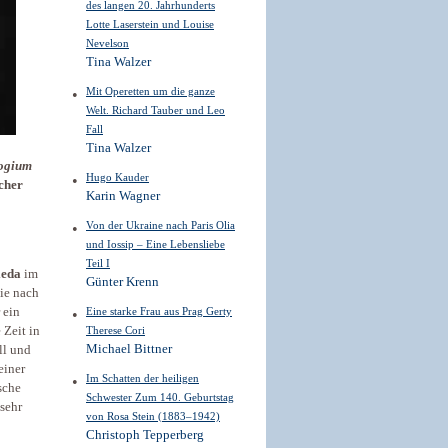
des langen 20. Jahrhunderts
Lotte Laserstein und Louise
Nevelson
Tina Walzer
Mit Operetten um die ganze
Welt. Richard Tauber und Leo
Fall
Tina Walzer
logium
Hugo Kauder
cher
Karin Wagner
Von der Ukraine nach Paris Olia
und Iossip – Eine Lebensliebe
Teil I
ieda
im
Günter Krenn
ie nach
Eine starke Frau aus Prag Gerty
 ein
Therese Cori
 Zeit in
Michael Bittner
ll und
einer
Im Schatten der heiligen
sche
Schwester Zum 140. Geburtstag
sehr
von Rosa Stein (1883–1942)
Christoph Tepperberg