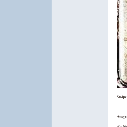
Stolpe
Ausgr
Als Jü