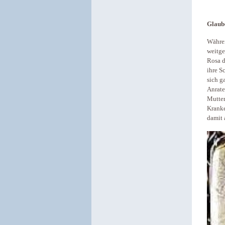
Glaub
Währen
weitge
Rosa d
ihre S
sich g
Anrate
Mutter
Krank
damit 