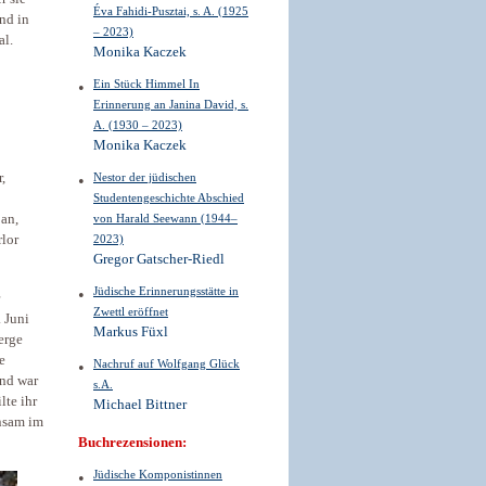
Éva Fahidi-Pusztai, s. A. (1925
nd in
– 2023)
al.
Monika Kaczek
Ein Stück Himmel In
Erinnerung an Janina David, s.
A. (1930 – 2023)
Monika Kaczek
Nestor der jüdischen
,
Studentengeschichte Abschied
von Harald Seewann (1944–
an,
2023)
rlor
Gregor Gatscher-Riedl
Jüdische Erinnerungsstätte in
Zwettl eröffnet
 Juni
Markus Füxl
erge
e
Nachruf auf Wolfgang Glück
und war
s.A.
lte ihr
Michael Bittner
insam im
Buchrezensionen:
Jüdische Komponistinnen