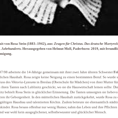
it von Rosa Stein (1883–1942), aus:
Zeugen für Christus. Das deutsche Martyro
. Jahrhunderts.
Herausgegeben von Helmut Moll, Paderborn: 2019, mit freundli
migung.
7/98 arbeitete die 14-Jährige gemeinsam mit ihrer zwei Jahre älteren Schwester
Fr
lichen Haushalt. Rosa zeigte keine Neigung zu einen bestimmten Beruf. So wurde s
luss des
Viktoria-Lyzeums
in Breslau (Oberschule für Mädchen) von ihrer Mutter für
u ihren Tanten nach Lublinitz geschickt, wo sie die Hauswirtschaft lernen sollte. Die
itz behielt Rosa Stein in glücklicher Erinnerung. Die Tanten umsorgten sie liebevo
ten ihr Geborgenheit. In den mütterlichen Haushalt zurückgekehrt, wurde Rosa zu 
gültigen Hausfrau und talentierten Köchin. Zudem betreute sie ehrenamtlich städti
kinder. Rosa besass offenbar nur wenig Humor, nahm das Leben und ihre Pflichten 
und war wohl kein ausgeglichener, selbstbewusster und glücklicher Mensch.