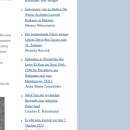
Rabbiner Joel Berger
Gekommen, um zu bleiben Der
Wiener Architekt Leopold
Krakauer in Palästina
Werner Winterstein
Der bestimmende Faktor meines
hlesien
Lebens David Ben Gurion zum
tammten
50. Todestag
olen).
Monika Kaczek
reits
Dalmatien in Nordafrika Das
en
Lager El Shatt am Sinai 1944–
1946 für Flüchtlinge aus
Dalmatien und ganz
Mitteleuropa, TEIL1
hlecht
Anna Maria Grünfelder
Safed Von der mystischen
Bergstadt zum jüdischen
Disneyland
Charles E. Ritterband
Es gibt kein Zurück vor den 7.
Oktober 2023