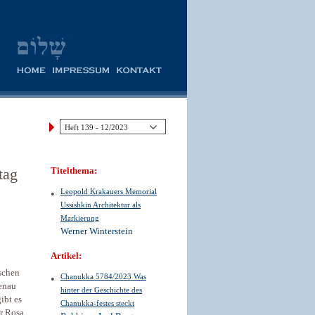
tag
Titelthema:
Leopold Krakauers Memorial
Ussishkin Architektur als
Markierung
Werner Winterstein
Artikel:
schen
Chanukka 5784/2023 Was
enau
hinter der Geschichte des
ibt es
Chanukka-festes steckt
r Rosa,