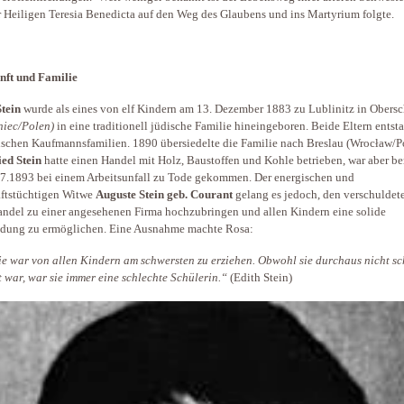
r Heiligen Teresia Benedicta auf den Weg des Glaubens und ins Martyrium folgte.
nft und Familie
tein
wurde als eines von elf Kindern am 13. Dezember 1883 zu Lublinitz in Obersc
niec/Polen)
in eine traditionell jüdische Familie hineingeboren. Beide Eltern ents
ischen Kaufmannsfamilien. 1890 übersiedelte die Familie nach Breslau (Wrocław/P
ied Stein
hatte einen Handel mit Holz, Baustoffen und Kohle betrieben,
war aber be
7.1893 bei einem Arbeitsunfall zu Tode gekommen. Der energischen und
ftstüchtigen Witwe
Auguste Stein geb. Courant
gelang es jedoch, den verschuldet
ndel zu einer angesehenen Firma hochzubringen und allen Kindern eine solide
ldung zu ermöglichen. Eine Ausnahme machte Rosa:
 Sie war von allen Kindern am schwersten zu erziehen. Obwohl sie durchaus nicht sc
 war, war sie immer eine schlechte Schülerin.“
(Edith Stein)