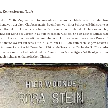
e, Konversion und Taufe
d die Mutter Auguste Stein tief im Judentum verwurzelt blieb, lösten sich ihre Kin
hend von der alten Glaubenspraxis. Beeinflusst von ihrer Schwester Edith suchte a
en Kontakt zur katholischen Kirche. Sie besuchte in Breslau die Frühmesse und beg
chwester Edith bei Besuchen zu verschiedenen Klöstern, und im Kölner Karmel fühl
anz zu Hause. Um die Gefühle ihrer Mutter nicht zu verletzen, verzichtete Rosa auf
n ihrer Schwester zunächst auf die Taufe. Am 14.9.1936 starb nach langem Leiden i
 Auguste Stein. Am 24. Dezember 1936 wurde Rosa in der Kirche des St.-Elisabeth-
enhauses zu Köln-Hohenlind auf die Namen
Rosa Maria Agnes Adelheid
getauft u
auch sichtbar zur katholischen Christin.