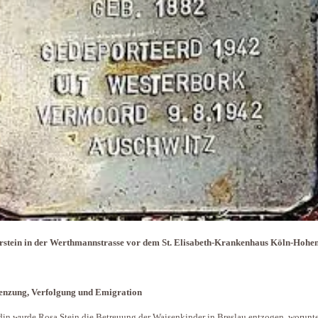
rstein in der Werthmannstrasse vor dem St. Elisabeth-Krankenhaus Köln-Hohen
enzung, Verfolgung und Emigration
din wurde Rosa Stein die Betreuung der Waisenkinder in Breslau entzogen, worunte