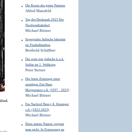
Die Krone des guten Namens
Alfred Mansfeld
Tag des Denkmals 2023 Der
Nordwestbahnhof
Michael Bittner
Superjuden Jüdische Identität
im Fussballstadion
Berthold Schäffner
Der erste tote jüdische k.u.k.
Soldat im 1. Weltkrieg
Peter Steiner
Der letzte Zeitzeuge einer
unseligen Zeit Hans
Morgenstern s.A. (1937 - 2023)
Michael Bittner
lind.
Ein Nachruf Henry A. Kissinger
s.A. (1923-2023)
Michael Bittner
Denn seinen Namen vergisst
man nicht. In Erinnerung an
r sie