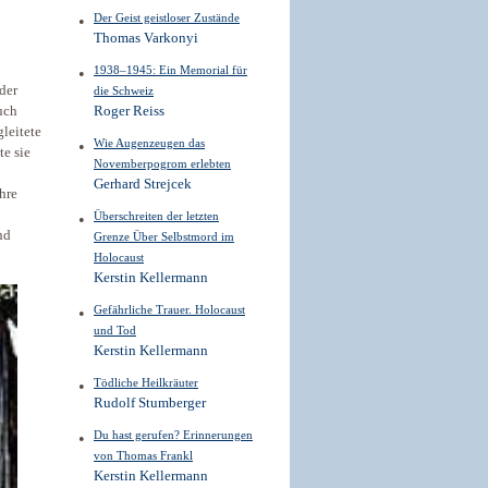
Der Geist geistloser Zustände
Thomas Varkonyi
1938–1945: Ein Memorial für
der
die Schweiz
Roger Reiss
uch
leitete
Wie Augenzeugen das
te sie
Novemberpogrom erlebten
Gerhard Strejcek
hre
Überschreiten der letzten
nd
Grenze Über Selbstmord im
Holocaust
Kerstin Kellermann
Gefährliche Trauer. Holocaust
und Tod
Kerstin Kellermann
Tödliche Heilkräuter
Rudolf Stumberger
Du hast gerufen? Erinnerungen
von Thomas Frankl
Kerstin Kellermann