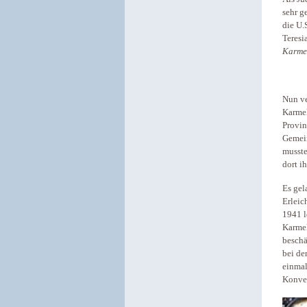
sehr g
die U.
Teresi
Karme
Nun ve
Karmel
Provin
Gemein
musste
dort i
Es gel
Erleic
1941 l
Karmel
beschä
bei de
einmal
Konven