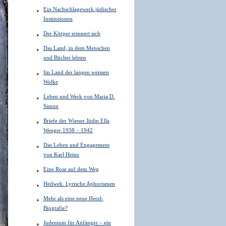
Ein Nachschlagewerk jüdischer
Institutionen
Der Körper erinnert sich
Das Land, in dem Menschen
und Bücher lebten
Im Land der langen weissen
Wolke
Leben und Werk von Maria D.
Simon
Briefe der Wiener Jüdin Ella
Wenger 1938 – 1942
Das Leben und Engagement
von Karl Heinz
Eine Rose auf dem Weg
Heilweh. Lyrische Aphorismen
Mehr als eine neue Herzl-
Biografie?
Judentum für Anfänger – ein