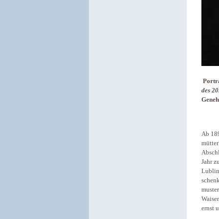
Portra
des 20
Geneh
Ab 189
mütter
Absch
Jahr z
Lublin
schenk
muster
Waisen
ernst 