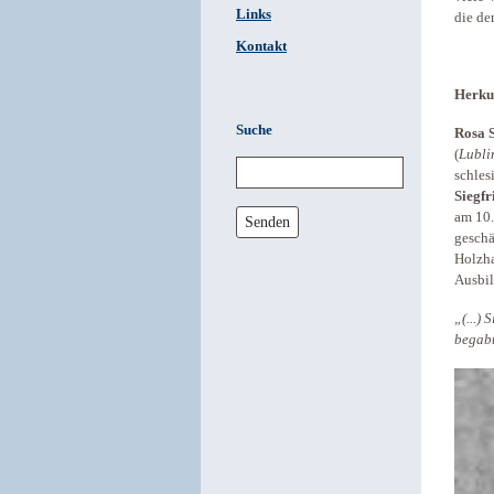
Links
die de
Kontakt
Herku
Suche
Rosa S
(
Lubli
schles
Siegfr
am 10.
Senden
geschä
Holzha
Ausbi
„(...)
begabt