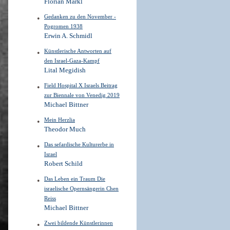
Florian Markl
Gedanken zu den November -
Pogromen 1938
Erwin A. Schmidl
Künstlerische Antworten auf
den Israel-Gaza-Kampf
Lital Megidish
Field Hospital X Israels Beitrag
zur Biennale von Venedig 2019
Michael Bittner
Mein Herzlia
Theodor Much
Das sefardische Kulturerbe in
Israel
Robert Schild
Das Leben ein Traum Die
israelische Opernsängerin Chen
Reiss
Michael Bittner
Zwei bildende Künstlerinnen