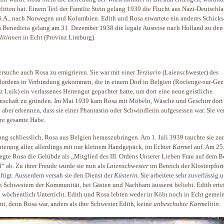
elitten hat. Einem Teil der Familie Stein gelang 1939 die Flucht aus Nazi-Deutschla
S.A., nach Norwegen und Kolumbien. Edith und Rosa erwartete ein anderes Schicks
a Benedicta gelang am 31. Dezember 1938 die legale Ausreise nach Holland zu den
litinnen
in Echt (Provinz Limburg).
rsuche auch Rosa zu emigrieren. Sie war mit einer
Terziarin
(Laienschwester) des
ordens in Verbindung gekommen, die in einem Dorf in Belgien (Roclenge-sur-Geer
z Luik) ein verlassenes Herrengut gepachtet hatte, um dort eine neue geistliche
schaft zu gründen. Im Mai 1939 kam Rosa mit Möbeln, Wäsche und Geschirr dort 
 aber erkennen, dass sie einer Phantastin oder Schwindlerin aufgesessen war. Sie ve
hre gesamte Habe.
ang schliesslich, Rosa aus Belgien herauszubringen. Am 1. Juli 1939 tauchte sie zur
hterung aller, allerdings mit nur kleinem Handgepäck, im Echter
Karmel
auf. Am 25.
egte Rosa die Gelübde als „Mitglied des III. Ordens Unserer Lieben Frau auf dem B
“ ab. Zu ihrer Freude wurde sie nun als
Laienschwester
im Bereich der Klosterpfort
ftigt. Ausserdem versah sie den Dienst der
Küsterin
. Sie arbeitete sehr zuverlässig 
n Schwestern der Kommunität, bei Gästen und Nachbarn äusserst beliebt. Edith ertei
 wöchentlich Unterricht. Edith und Rosa lebten weder in Köln noch in Echt geme
t, denn Rosa war, anders als ihre Schwester Edith, keine
unbeschuhte Karmelitin
.