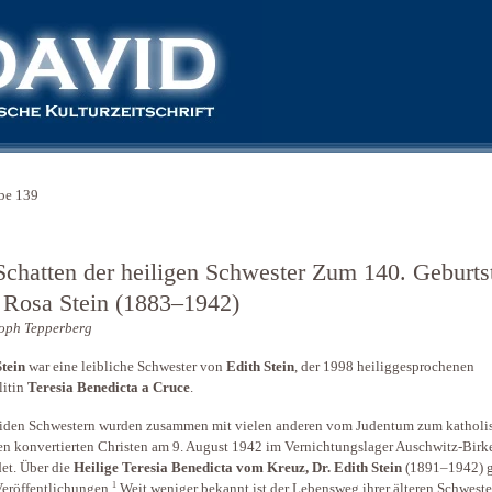
be 139
Schatten der heiligen Schwester Zum 140. Geburts
 Rosa Stein (1883–1942)
oph Tepperberg
tein
war eine leibliche Schwester von
Edith Stein
, der 1998 heiliggesprochenen
litin
Teresia Benedicta a Cruce
.
iden Schwestern wurden zusammen mit vielen anderen vom Judentum zum katholi
n konvertierten Christen am 9. August 1942 im Vernichtungslager Auschwitz-Birk
et. Über die
Heilige Teresia Benedicta vom Kreuz, Dr. Edith Stein
(1891–1942) g
1
Veröffentlichungen.
Weit weniger bekannt ist der Lebensweg ihrer älteren Schweste