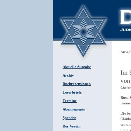
Ausga
Aktuelle Ausgabe
Im 
Archiv
von
Buchrezensionen
Christ
Leserbriefe
Rosa S
Termine
Karme
Abonnements
Die be
Spenden
Glaube
ermord
Der Verein
viele 