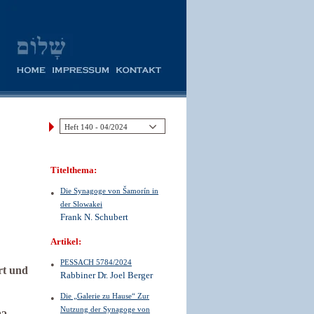
Titelthema:
Die Synagoge von Šamorín in
der Slowakei
Frank N. Schubert
Artikel:
PESSACH 5784/2024
rt und
Rabbiner Dr. Joel Berger
Die „Galerie zu Hause“ Zur
Nutzung der Synagoge von