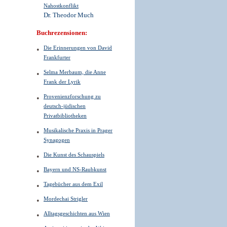
Nahostkonflikt
Dr. Theodor Much
Buchrezensionen:
Die Erinnerungen von David
Frankfurter
Selma Merbaum, die Anne
Frank der Lyrik
Provenienzforschung zu
deutsch-jüdischen
Privatbibliotheken
Musikalische Praxis in Prager
Synagogen
Die Kunst des Schauspiels
Bayern und NS-Raubkunst
Tagebücher aus dem Exil
Mordechai Strigler
Alltagsgeschichten aus Wien