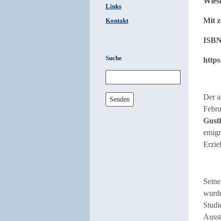
Wies
Links
Mit z
Kontakt
ISBN
Suche
https
Der a
Senden
Febru
Gustl
emigr
Erzie
Seine
wurde
Studi
Ausst