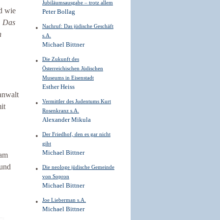
Jubiläumsausgabe – trotz allem
d wie
Peter Bollag
. Das
Nachruf: Das jüdische Geschäft
n
s.A.
Michael Bittner
Die Zukunft des
Österreichischen Jüdischen
Museums in Eisenstadt
Esther Heiss
anwalt
Vermittler des Judentums Kurt
it
Rosenkranz s.A.
Alexander Mikula
Der Friedhof, den es gar nicht
gibt
Michael Bittner
dam
und
Die neologe jüdische Gemeinde
von Sopron
Michael Bittner
Joe Lieberman s.A.
Michael Bittner