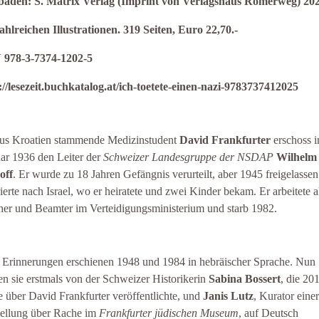
baden: S. Matrix Verlag (Imprint von Verlagshaus Römerweg) 202
ahlreichen Illustrationen. 319 Seiten, Euro 22,70.-
 978-3-7374-1202-5
://lesezeit.buchkatalog.at/ich-toetete-einen-nazi-9783737412025
us Kroatien stammende Medizinstudent
David Frankfurter
erschoss 
ar 1936 den Leiter der
Schweizer Landesgruppe der NSDAP
Wilhelm
off
. Er wurde zu 18 Jahren Gefängnis verurteilt, aber 1945 freigelasse
ierte nach Israel, wo er heiratete und zwei Kinder bekam. Er arbeitete a
her und Beamter im Verteidigungsministerium und starb 1982.
 Erinnerungen erschienen 1948 und 1984 in hebräischer Sprache. Nun
n sie erstmals von der Schweizer Historikerin
Sabina Bossert
, die 20
e über David Frankfurter veröffentlichte, und
Janis Lutz
, Kurator einer
ellung über Rache im
Frankfurter jüdischen Museum
, auf Deutsch