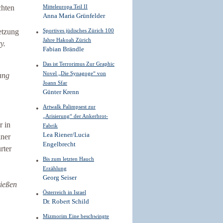
chten
Mitteleuropa Teil II
Anna Maria Grünfelder
etzung
Sportives jüdisches Zürich 100
Jahre Hakoah Zürich
y.
Fabian Brändle
Das ist Terrorimus Zur Graphic
Novel „Die Synagoge“ von
ang
Joann Sfar
Günter Krenn
Artwalk Palimpsest zur
„Arisierung“ der Ankerbrot-
r in
Fabrik
Lea Riener/Lucia
iner
Engelbrecht
rter
Bis zum letzten Hauch
Erzählung
Georg Seiser
tießen
Österreich in Israel
Dr. Robert Schild
Mizmorim Eine beschwingte