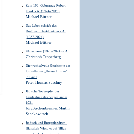
Zum 100. Geburtstag Robert
Frank s.A. (1924–2019)
Michael Bittner
Das Leben schrieb das
Drehbuch David Seidler s.A.
(1937-2024)
Michael Bittner
Käthe Sasso (1926–2024) s. A.
Christoph Tepperberg
Die wechselvolle Geschichte des
Loos-Hauses „Helene Horner“
in Lainz
Peter Thomas Suschny
Jüdische Todesopfer der
Landnahme des Burgenlandes
1921
Jörg Aschenbrenner/Martin
Senekowitsch
Jiddisch und Burgenländisch-
Hianzisch Wieso es auffällige