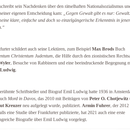
schreibt sein Nachdenken über den rätselhaften Nationalsozialismus un
 seiner eigenen Entscheidung kam:
„Gegen Gewalt gibt es nur: Gewalt
eine klare, einfache und doch so einzelgängerische Erkenntnis in jene
n.“
furter schildert auch seine Lektüren, zum Beispiel
Max Brods
Buch
entum Christentum Judentum
, die Hilfe durch den zionistischen Rechts
Wyler
, Besuche von Rabbinern und eine beeindruckende Begegnung m
 Ludwig
.
erühmte Schriftsteller und Biograf Emil Ludwig hatte 1936 in Amster
Buch
Mord in Davos
, das 2010 mit Beiträgen von
Peter O. Chotjewitz
ut Kreuzer
neu aufgelegt wurde, publiziert.
Armin Fuhrer
, der 2012
alls eine Studie über Frankfurter publizierte, hat 2021 auch eine erste
greiche Biografie über Emil Ludwig vorgelegt.