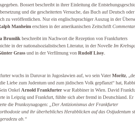
sgegeben. Bossert beschreibt in ihrer Einleitung die Entstehungsgeschi
bersetzung und die gescheiterten Versuche, das Buch auf Deutsch oder
sch zu veröffentlichen. Nur ein englischsprachiger Auszug in der Übers
Ralph Manheim
erschien in der amerikanischen Zeitschrift
Commentar
a Brumlik
beschreibt im Nachwort die Rezeption von Frankfurters
ichte in der nationalsozialistischen Literatur, in der Novelle
Im Krebsg
ünter Grass
und in der Verfilmung von
Rudolf Lissy
.
furter wuchs in Daruvar in Jugoslawien auf, wo sein Vater
Moritz
, „de
die Liebe zum Judentum und zum jüdischen Volk gepflanzt“ hat, Rabb
Sein Onkel
Arnold Frankfurter
war Rabbiner in Wien. David Frankfu
erte in Leipzig und Frankfurt, fühlte sich aber fremd in Deutschland. Er
sierte die Prunksynagogen:
„Der Antizionismus der Frankfurter
rthodoxie und ihr überhebliches Herabblicken auf das Ostjudentum s
geradezu ab.“