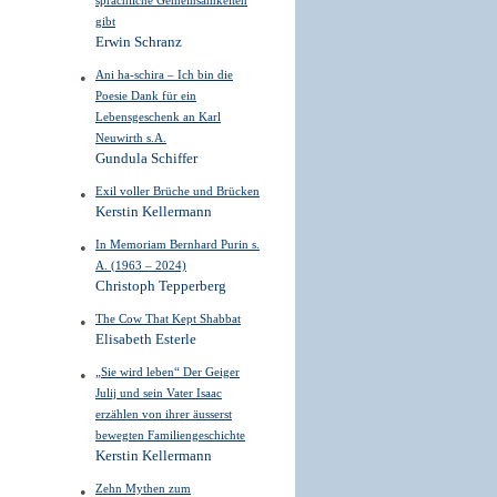
sprachliche Gemeinsamkeiten
gibt
Erwin Schranz
Ani ha-schira – Ich bin die
Poesie Dank für ein
Lebensgeschenk an Karl
Neuwirth s.A.
Gundula Schiffer
Exil voller Brüche und Brücken
Kerstin Kellermann
In Memoriam Bernhard Purin s.
A. (1963 – 2024)
Christoph Tepperberg
The Cow That Kept Shabbat
Elisabeth Esterle
„Sie wird leben“ Der Geiger
Julij und sein Vater Isaac
erzählen von ihrer äusserst
bewegten Familiengeschichte
Kerstin Kellermann
Zehn Mythen zum