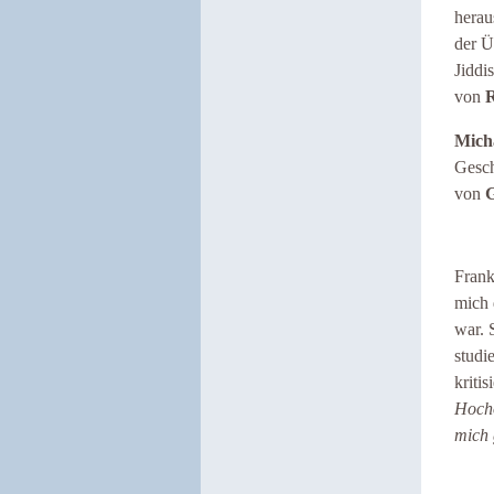
herau
der Ü
Jiddi
von
Mich
Gesch
von
G
Frank
mich 
war. 
studi
kriti
Hocho
mich 