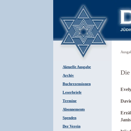
Ausga
Aktuelle Ausgabe
Die
Archiv
Buchrezensionen
Evel
Leserbriefe
David
Termine
Abonnements
Erzäh
Spenden
Jani
Der Verein