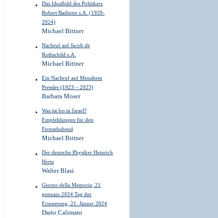
Das Idealbild des Politikers
Robert Badinter s.A. (1928-
2024)
Michael Bittner
Nachruf auf Jacob de
Rothschild s.A.
Michael Bittner
Ein Nachruf auf Menahem
Pressler (1923 – 2023)
Barbara Moser
Was ist los in Israel?
Empfehlungen für den
Fernsehabend
Michael Bittner
Der deutsche Physiker Heinrich
Hertz
Walter Blasi
Giorno della Memoria, 21
gennaio 2024 Tag der
Erinnerung, 21. Jänner 2024
Dario Calimani