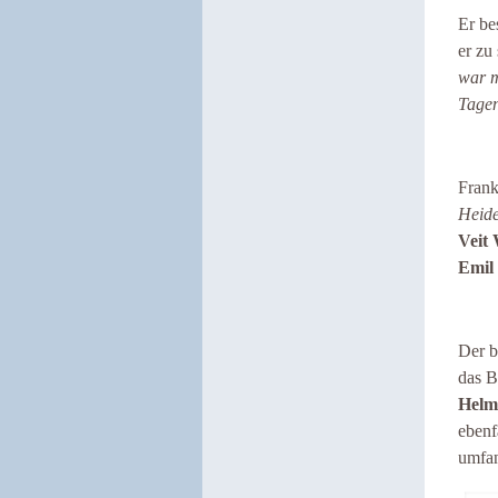
Er be
er zu
war m
Tage
Frank
Heid
Veit 
Emil
Der b
das 
Helm
ebenf
umfan