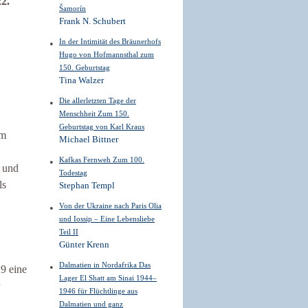
2.
Šamorín
Frank N. Schubert
In der Intimität des Bräunerhofs
Hugo von Hofmannsthal zum
150. Geburtstag
Tina Walzer
Die allerletzten Tage der
Menschheit Zum 150.
Geburtstag von Karl Kraus
im
Michael Bittner
Kafkas Fernweh Zum 100.
n und
Todestag
ls
Stephan Templ
Von der Ukraine nach Paris Olia
und Iossip – Eine Lebensliebe
Teil II
Günter Krenn
Dalmatien in Nordafrika Das
19 eine
Lager El Shatt am Sinai 1944–
1946 für Flüchtlinge aus
Dalmatien und ganz