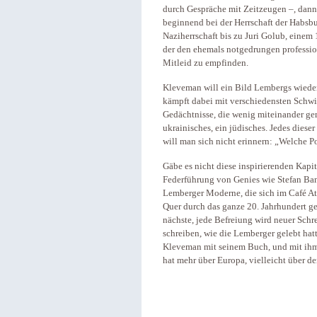
durch Gespräche mit Zeitzeugen –, dann 
beginnend bei der Herrschaft der Habsbu
Naziherrschaft bis zu Juri Golub, einem
der den ehemals notgedrungen professi
Mitleid zu empfinden.
Kleveman will ein Bild Lembergs wieder
kämpft dabei mit verschiedensten Schwie
Gedächtnisse, die wenig miteinander gem
ukrainisches, ein jüdisches. Jedes dies
will man sich nicht erinnern: „Welche 
Gäbe es nicht diese inspirierenden Kapi
Federführung von Genies wie Stefan Ban
Lemberger Moderne, die sich im Café Atl
Quer durch das ganze 20. Jahrhundert ge
nächste, jede Befreiung wird neuer Schr
schreiben, wie die Lemberger gelebt hatt
Kleveman mit seinem Buch, und mit ihm r
hat mehr über Europa, vielleicht über d