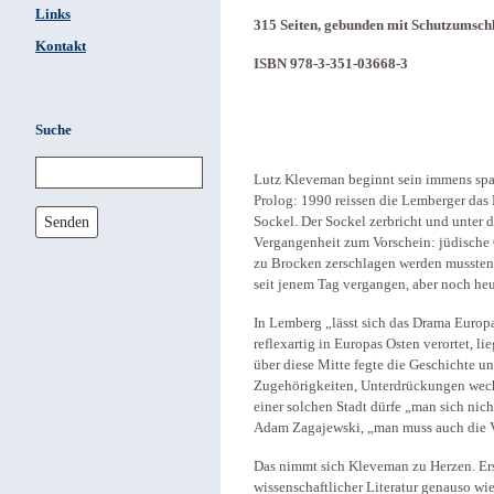
Links
315 Seiten, gebunden mit Schutzumsch
Kontakt
ISBN 978-3-351-03668-3
Suche
Lutz Kleveman beginnt sein immens spa
Prolog: 1990 reissen die Lemberger das
Senden
Sockel. Der Sockel zerbricht und unter
Vergangenheit zum Vorschein: jüdische 
zu Brocken zerschlagen werden mussten.
seit jenem Tag vergangen, aber noch he
In Lemberg „lässt sich das Drama Europ
reflexartig in Europas Osten verortet, li
über diese Mitte fegte die Geschichte un
Zugehörigkeiten, Unterdrückungen wech
einer solchen Stadt dürfe „man sich nich
Adam Zagajewski, „man muss auch die V
Das nimmt sich Kleveman zu Herzen. Erst 
wissenschaftlicher Literatur genauso wi