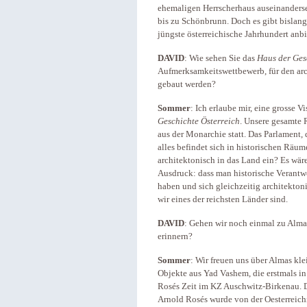
ehemaligen Herrscherhaus auseinander
bis zu Schönbrunn. Doch es gibt bislan
jüngste österreichische Jahrhundert anbi
DAVID
: Wie sehen Sie das
Haus der Ges
Aufmerksamkeitswettbewerb, für den arc
gebaut werden?
Sommer
: Ich erlaube mir, eine grosse 
Geschichte Österreich
. Unsere gesamte 
aus der Monarchie statt. Das Parlament,
alles befindet sich in historischen Räu
architektonisch in das Land ein? Es wär
Ausdruck: dass man historische Verantw
haben und sich gleichzeitig architektoni
wir eines der reichsten Länder sind.
DAVID
: Gehen wir noch einmal zu Alma 
erinnern?
Sommer
: Wir freuen uns über Almas kle
Objekte aus Yad Vashem, die erstmals in
Rosés Zeit im KZ Auschwitz-Birkenau. D
Arnold Rosés wurde von der Oesterreich