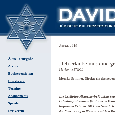
Ausgabe 119
Aktuelle Ausgabe
„Ich erlaube mir, eine g
Archiv
Marianne ENIGL
Buchrezensionen
Monika Sommer, Direktorin des neuen 
Leserbriefe
Termine
Abonnements
Die 43jährige Historikerin Monika So
Gründungsdirektorin für das neue
Haus
Spenden
begann im Februar 2017. Im Gespräch 
Der Verein
der Neuen Burg in Wien einen Alma Ros