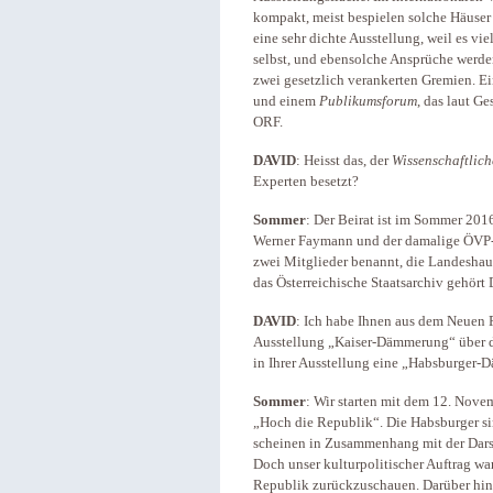
kompakt, meist bespielen solche Häuser 
eine sehr dichte Ausstellung, weil es vi
selbst, und ebensolche Ansprüche werde
zwei gesetzlich verankerten Gremien. 
und einem
Publikumsforum
, das laut G
ORF.
DAVID
: Heisst das, der
Wissenschaftlich
Experten besetzt?
Sommer
: Der Beirat ist im Sommer 20
Werner Faymann und der damalige ÖVP-W
zwei Mitglieder benannt, die Landeshau
das Österreichische Staatsarchiv gehört
DAVID
: Ich habe Ihnen aus dem Neuen P
Ausstellung „Kaiser-Dämmerung“ über d
in Ihrer Ausstellung eine „Habsburger
Sommer
: Wir starten mit dem 12. Nove
„Hoch die Republik“. Die Habsburger sin
scheinen in Zusammenhang mit der Dars
Doch unser kulturpolitischer Auftrag war
Republik zurückzuschauen. Darüber hina