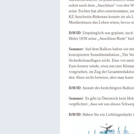
sofort nach dem „Anschluss“ von den W
seine Tochter hat alles unternommen, u
KZ Auschwitz-Birkenau konnte sie als Le
Musikerinnen das Leben retten, bevor s
DAVID
: Ursprünglich war geplant, auc
Hitler 1938 seine „Anschluss-Rede“ hiel
Sommer
: Auf dem Balkon haben wir mit
konzipierten Soundinstallation „The Voi
Sicherheitsauflagen nicht. Eine vor meine
Euro kosten würde, etwa um eine Klimas
vorgesehen, im Zug der Gesamtreduktion
den
Altan
nicht betreten, aber man kann
DAVID
: Anstatt des berüchtigten Balk
Sommer
: Es gibt in Österreich kein H
verpflichtet , dass wir uns dieses Schw
DAVID
: Haben Sie ein Lieblingsobjekt