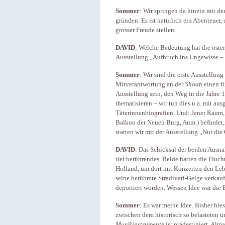
Sommer
: Wir springen da hinein mit d
gründen. Es ist natürlich ein Abenteuer,
grosser Freude stellen.
DAVID
: Welche Bedeutung hat die öster
Ausstellung „Aufbruch ins Ungewisse – 
Sommer
: Wir sind die erste Ausstellun
Mitverantwortung an der
Shoah
einen fi
Ausstellung sein, den Weg in die Jahre
thematisieren – wir tun dies u.a. mit au
Täterinnenbiografien. Und: Jener Raum,
Balkon der Neuen Burg, Anm.) befindet
starten wir mit der Ausstellung „Nur di
DAVID
: Das Schicksal der beiden Ausna
tief berührendes. Beide hatten die Fluc
Holland, um dort mit Konzerten den Lebe
seine berühmte Stradivari-Geige verkauf
deportiert worden. Wessen Idee war die
Sommer
: Es war meine Idee. Bisher hies
zwischen dem historisch so belasteten 
Musikinstrumente
ist prädestiniert, Alm