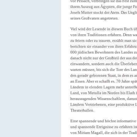
vor Pessach, verbringen sie das Fest zum
ihrem Auszug aus Ägypten, die junge Fr
Josefs Mutter stockt der Atem. Das Unglü
seines Großvaters angetreten.
Viel wird der Lesende in diesem Buch ü
von ihren Traditionen erfahren. Denn
zu feiern oder zu trauern, erzählt man 
berichten sie einander von ihren Erfahru
000 jüdischen Bewohnern des Landes zur
danach nicht nur der Großteil der aus d
einwandern, sondern auch die Überleben
warten müssen, bis sich die Tore des Lan
den gerade geborenen Staat, in dem es a
an Essen. Aber er schafft es. 70 Jahre sp
Ländern in elenden Lagern mehr antreffe
Land, von Metulla im Norden bis Elath i
herausragenden Wissenschaftlern, darunt
Ländern Vertriebenen, eine produktive 
Theaterhallen.
Eine spannende und höchst informative L
und spannende Ereignisse zu erfahren i
von Miriam Magall, die sich in der Trad