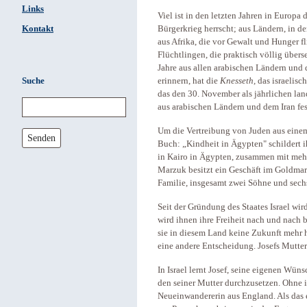
Links
Viel ist in den letzten Jahren in Europa
Kontakt
Bürgerkrieg herrscht; aus Ländern, in de
aus Afrika, die vor Gewalt und Hunger f
Flüchtlingen, die praktisch völlig über
Jahre aus allen arabischen Ländern und 
Suche
erinnern, hat die
Knesseth,
das israelisc
das den 30. November als jährlichen la
aus arabischen Ländern und dem Iran fe
Um die Vertreibung von Juden aus einem
Senden
Buch: „Kindheit in Ägypten" schildert i
in Kairo in Ägypten, zusammen mit mehr
Marzuk besitzt ein Geschäft im Goldmar
Familie, insgesamt zwei Söhne und sech
Seit der Gründung des Staates Israel wir
wird ihnen ihre Freiheit nach und nach 
sie in diesem Land keine Zukunft mehr ha
eine andere Entscheidung. Josefs Mutter 
In Israel lernt Josef, seine eigenen Wün
den seiner Mutter durchzusetzen. Ohne i
Neueinwandererin aus England. Als das e