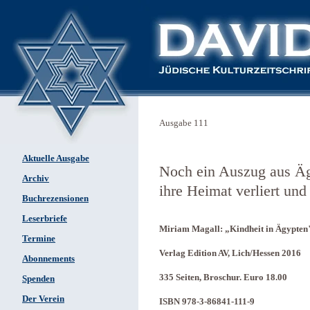
Ausgabe 111
Aktuelle Ausgabe
Noch ein Auszug aus Äg
Archiv
ihre Heimat verliert und
Buchrezensionen
Leserbriefe
Miriam Magall: „Kindheit in Ägypten
Termine
Verlag Edition AV, Lich/Hessen 2016
Abonnements
335 Seiten, Broschur. Euro 18.00
Spenden
Der Verein
ISBN 978-3-86841-111-9