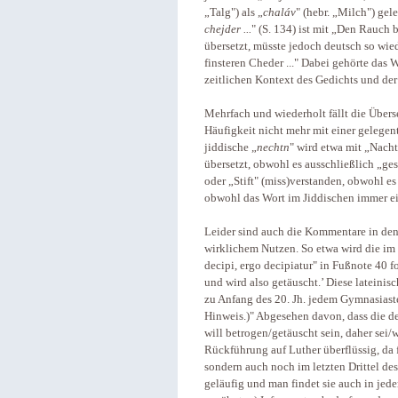
„Talg") als „
chaláv
" (hebr. „Milch") gel
chejder ...
" (S. 134) ist mit „Den Rauch b
übersetzt, müsste jedoch deutsch so wi
finsteren Cheder ..." Dabei gehörte das
zeitlichen Kontext des Gedichts und der
Mehrfach und wiederholt fällt die Überse
Häufigkeit nicht mehr mit einer gelegen
jiddische „
nechtn
" wird etwa mit „Nacht
übersetzt, obwohl es ausschließlich „ges
oder „Stift" (miss)verstanden, obwohl es
obwohl das Wort im Jiddischen immer ein
Leider sind auch die Kommentare in de
wirklichem Nutzen. So etwa wird die im
decipi, ergo decipiatur" in Fußnote 40 
und wird also getäuscht.’ Diese lateini
zu Anfang des 20. Jh. jedem Gymnasiaste
Hinweis.)" Abgesehen davon, dass die d
will betrogen/getäuscht sein, daher sei/
Rückführung auf Luther überflüssig, da 
sondern auch noch im letzten Drittel de
geläufig und man findet sie auch in jed