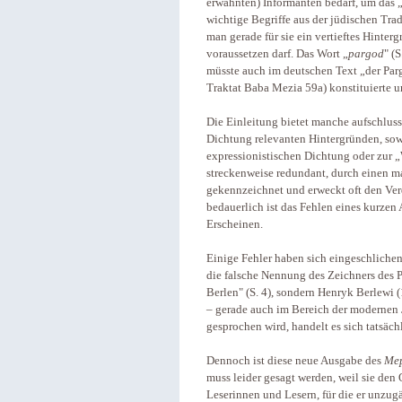
erwähnten) Informanten bedarf, um das 
wichtige Begriffe aus der jüdischen Tr
man gerade für sie ein vertieftes Hinter
voraussetzen darf. Das Wort „
pargod
" (
müsste auch im deutschen Text „der Par
Traktat Baba Mezia 59a) konstituierte 
Die Einleitung bietet manche aufschluss
Dichtung relevanten Hintergründen, sow
expressionistischen Dichtung oder zur 
streckenweise redundant, durch einen 
gekennzeichnet und erweckt oft den Verd
bedauerlich ist das Fehlen eines kurzen
Erscheinen.
Einige Fehler haben sich eingeschlichen
die falsche Nennung des Zeichners des 
Berlen" (S. 4), sondern Henryk Berlewi
– gerade auch im Bereich der modernen 
gesprochen wird, handelt es sich tatsäch
Dennoch ist diese neue Ausgabe des
Mep
muss leider gesagt werden, weil sie den
Leserinnen und Lesern, für die er unzugä