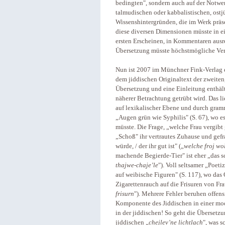
bedingten", sondern auch auf der Notwe
talmudischen oder kabbalistischen, ostj
Wissenshintergründen, die im Werk präsen
diese diversen Dimensionen müsste in e
ersten Erscheinen, in Kommentaren aus
Übersetzung müsste höchstmögliche Verlä
Nun ist 2007 im Münchner Fink-Verlag 
dem jiddischen Originaltext der zweite
Übersetzung und eine Einleitung enthält
näherer Betrachtung getrübt wird. Das l
auf lexikalischer Ebene und durch gram
„Augen grün wie Syphilis" (S. 67), wo e
müsste. Die Frage, „welche Frau vergibt 
„Schoß" ihr vertrautes Zuhause und gef
würde, / der ihr gut ist" („
welche froj wolt
machende Begierde-Tier" ist eher „das 
thajwe-chaje’le
"). Voll seltsamer „Poeti
auf weibische Figuren" (S. 117), wo das 
Zigarettenrauch auf die Frisuren von Fra
frisurn
"). Mehrere Fehler beruhen offens
Komponente des Jiddischen in einer mo
in der jiddischen! So geht die Übersetzu
jiddischen „
chejlev’ne lichtlach
", was s