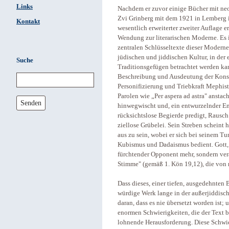
Links
Nachdem er zuvor einige Bücher mit neo
Zvi Grinberg mit dem 1921 in Lemberg i
Kontakt
wesentlich erweiterter zweiter Auflage
Wendung zur literarischen Moderne. Es 
zentralen Schlüsseltexte dieser Moderne
jüdischen und jiddischen Kultur, in der
Suche
Traditionsgefügen betrachtet werden k
Beschreibung und Ausdeutung der Konst
Personifizierung und Triebkraft Mephisto 
Parolen wie „Per aspera ad astra" anstach
Senden
hinwegwischt und, ein entwurzelnder Ent
rücksichtslose Begierde predigt, Rausch
ziellose Grübelei. Sein Streben scheint
aus zu sein, wobei er sich bei seinem Tu
Kubismus und Dadaismus bedient. Gott, 
fürchtender Opponent mehr, sondern vera
Stimme" (gemäß 1. Kön 19,12), die von
Dass dieses, einer tiefen, ausgedehnten
würdige Werk lange in der außerjiddisch
daran, dass es nie übersetzt worden ist; 
enormen Schwierigkeiten, die der Text b
lohnende Herausforderung. Diese Schwie