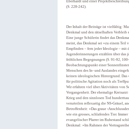
Eberhardt und einer Projektbeschreibu
(S. 228-242).
Der Inhalt der Beiträge ist vielfältig: 
Denkmal und den rätselhaften Verbleib 
Eine junge Schülerin findet das Denkmal
meint, das Denkmal sei »zu einem Teil v
Empfinden – fern jeder Ideologie – mit 
Jugenderinnerungen erzählen über das jä
fröhlichen Begegnungen (S. 91-92, 100
Beobachtungspunkt einer Sonnenfinstern
Menschen des In- und Auslandes eingefun
keinen ideologischen Hintergrund. Das
für politische Agitation noch als Treff
Wir erfahren viel über Aktivitäten von
Vergangenheit. Der ehemalige Kreisarz
Krieg und den sinnlosen Tod hunderttaus
verurteilen reflexartig die NS-Gräuel, a
Betroffenheit: »Das graue ›Anschlussd
wie ein grosses, schlafendes Tier. Immer w
evangelischer Pfarrer im Ruhestand sc
Denkmal: »Im Rahmen der Vortragsreihe 