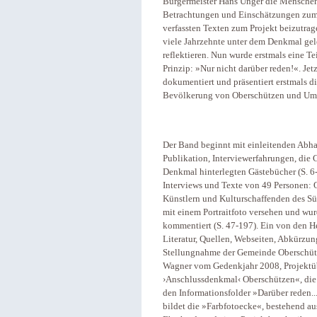
Bürgermeister Hans Unger die Menschen 
Betrachtungen und Einschätzungen zum 
verfassten Texten zum Projekt beizutra
viele Jahrzehnte unter dem Denkmal ge
reflektieren. Nun wurde erstmals eine Te
Prinzip: »Nur nicht darüber reden!«. Jet
dokumentiert und präsentiert erstmals 
Bevölkerung von Oberschützen und Um
Der Band beginnt mit einleitenden Abh
Publikation, Interviewerfahrungen, die
Denkmal hinterlegten Gästebücher (S. 6-
Interviews und Texte von 49 Personen: 
Künstlern und Kulturschaffenden des Süd
mit einem Portraitfoto versehen und wu
kommentiert (S. 47-197). Ein von den 
Literatur, Quellen, Webseiten, Abkürzung
Stellungnahme der Gemeinde Oberschütze
Wagner vom Gedenkjahr 2008, Projektüb
›Anschlussdenkmal‹ Oberschützen«, die
den Informationsfolder »Darüber reden.
bildet die »Farbfotoecke«, bestehend a