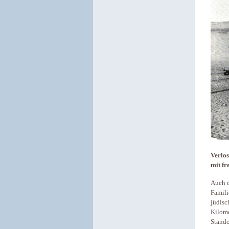
Verlos
mit f
Auch d
Famili
jüdisc
Kilome
Stando