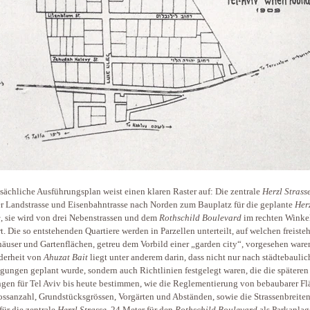
tsächliche Ausführungsplan weist einen klaren Raster auf: Die zentrale
Herzl Strass
r Landstrasse und Eisenbahntrasse nach Norden zum Bauplatz für die geplante
Her
e
, sie wird von drei Nebenstrassen und dem
Rothschild Boulevard
im rechten Winke
t. Die so entstehenden Quartiere werden in Parzellen unterteilt, auf welchen freist
user und Gartenflächen, getreu dem Vorbild einer „garden city“, vorgesehen ware
derheit von
Ahuzat Bait
liegt unter anderem darin, dass nicht nur nach städtebauli
gungen geplant wurde, sondern auch Richtlinien festgelegt waren, die die späteren
gen für Tel Aviv bis heute bestimmen, wie die Reglementierung von bebaubarer Fl
ssanzahl, Grundstücksgrössen, Vorgärten und Abständen, sowie die Strassenbreiten
für die zentrale
Herzl Strasse
, 24 Meter für den
Rothschild Boulevard
als Parkanlag