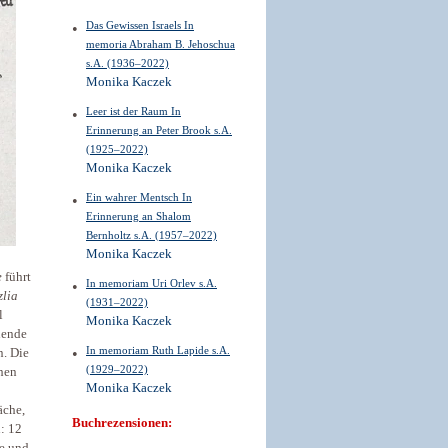
Das Gewissen Israels In
memoria Abraham B. Jehoschua
s.A. (1936–2022)
Monika Kaczek
Leer ist der Raum In
Erinnerung an Peter Brook s.A.
(1925–2022)
Monika Kaczek
Ein wahrer Mentsch In
Erinnerung an Shalom
Bernholtz s.A. (1957–2022)
Monika Kaczek
e
führt
In memoriam Uri Orlev s.A.
zlia
(1931–2022)
l
Monika Kaczek
ehende
In memoriam Ruth Lapide s.A.
n. Die
(1929–2022)
chen
Monika Kaczek
äche,
Buchrezensionen:
: 12
e und