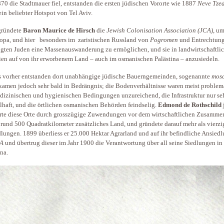
70 die Stadtmauer fiel, entstanden die ersten jüdischen Vororte wie 1887
Neve Tze
ein beliebter Hotspot von Tel Aviv.
gründete
Baron Maurice de Hirsch
die
Jewish Colonisation Association (JCA)
, um
opa, und hier besonders im zaristischen Russland von
Pogromen
und Entrechtun
gten Juden eine Massenauswanderung zu ermöglichen, und sie in landwirtschaftli
en auf von ihr erworbenem Land – auch im osmanischen Palästina – anzusiedeln.
s vorher entstanden dort unabhängige jüdische Bauerngemeinden, sogenannte
mos
kamen jedoch sehr bald in Bedrängnis; die Bodenverhältnisse waren meist problem
dizinischen und hygienischen Bedingungen unzureichend, die Infrastruktur nur se
haft, und die örtlichen osmanischen Behörden feindselig.
Edmond de Rothschild
te diese Orte durch grosszügige Zuwendungen vor dem wirtschaftlichen Zusamme
 rund 500 Quadratkilometer zusätzliches Land, und gründete darauf mehr als vierzi
lungen. 1899 überliess er 25.000 Hektar Agrarland und auf ihr befindliche Ansied
A
und übertrug dieser im Jahr 1900 die Verantwortung über all seine Siedlungen in
ina.