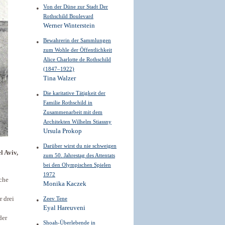
Von der Düne zur Stadt Der
Rothschild Boulevard
Werner Winterstein
Bewahrerin der Sammlungen
zum Wohle der Öffentlichkeit
Alice Charlotte de Rothschild
(1847–1922)
Tina Walzer
Die karitative Tätigkeit der
Familie Rothschild in
Zusammenarbeit mit dem
Architekten Wilhelm Stiassny
Ursula Prokop
Darüber wirst du nie schweigen
l Aviv,
zum 50. Jahrestag des Attentats
bei den Olympischen Spielen
1972
sche
Monika Kaczek
r drei
Zeev Tene
Eyal Hareuveni
 der
Shoah-Überlebende in