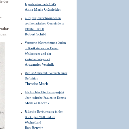
ie der
Jugoslawien nach 1945
Anna Maria Grünfelder
e
Zur (fast) verschwundenen
aschkenasischen Gemeinde in
eodor
Istanbul Teil II
aden.
Robert Schild
Verzerrte Wahrnehmung Juden
in Karikaturen des Ersten
Weltkrieges und der
Zwischenkriegszeit
Alexander Verdnik
Wer ist Antisemit? Versuch einer
Definition
Theodor Much
Ich bin hier Ein Kunstprojekt
über jüdische Frauen in Krems
Monika Kaczek
Jüdische Bevölkerung in der
Buckligen Welt und im
Wechselland
Ilan Beresin