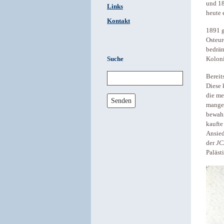
und 18
Links
heute 
Kontakt
1891 
Osteur
bedrän
Suche
Koloni
Bereit
Diese 
die me
Senden
mangel
bewahr
kaufte
Ansied
der
JC
Paläst