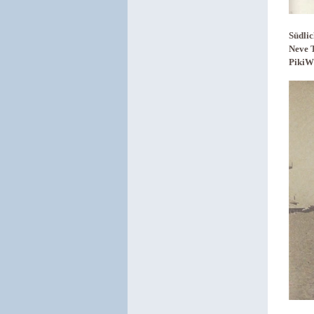
Südli
Neve T
PikiW