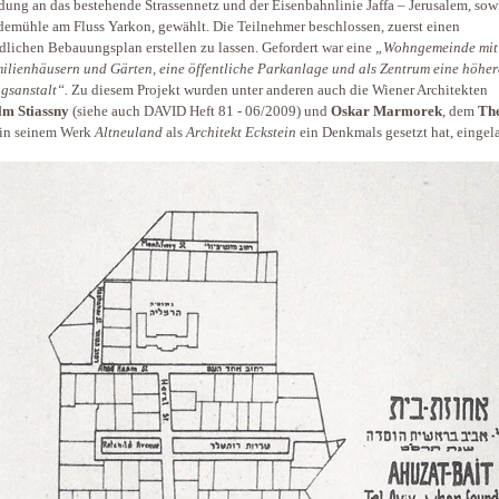
ung an das bestehende Strassennetz und der Eisenbahnlinie Jaffa – Jerusalem, sow
demühle am Fluss Yarkon, gewählt. Die Teilnehmer beschlossen, zuerst einen
dlichen Bebauungsplan erstellen zu lassen. Gefordert war eine
„Wohngemeinde mit
ilienhäusern und Gärten, eine öffentliche Parkanlage und als Zentrum eine höher
gsanstalt“.
Zu diesem Projekt wurden unter anderen auch die Wiener Architekten
lm Stiassny
(siehe auch DAVID Heft 81 - 06/2009) und
Oskar Marmorek
, dem
Th
in seinem Werk
Altneuland
als
Architekt Eckstein
ein Denkmals gesetzt hat, eingel