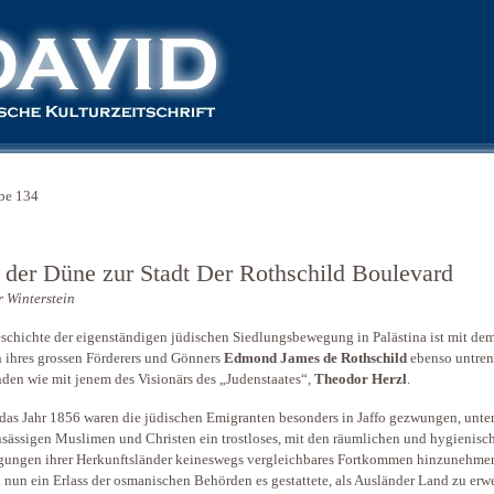
be 134
 der Düne zur Stadt Der Rothschild Boulevard
 Winterstein
schichte der eigenständigen jüdischen Siedlungsbewegung in Palästina ist mit de
ihres grossen Förderers und Gönners
Edmond James de Rothschild
ebenso untren
den wie mit jenem des Visionärs des „Judenstaates“,
Theodor Herzl
.
 das Jahr 1856 waren die jüdischen Emigranten besonders in Jaffo gezwungen, unte
nsässigen Muslimen und Christen ein trostloses, mit den räumlichen und hygienisc
ungen ihrer Herkunftsländer keineswegs vergleichbares Fortkommen hinzunehmen
 nun ein Erlass der osmanischen Behörden es gestattete, als Ausländer Land zu erw