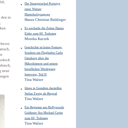
dek
,
Die Stumperschul Prototyp
einer Wiener
Hinterhofsynagoge
 den in
Hanns Christian Baldinger
g
chen
Es wechseln die Zeiten Hanns
Eisler zum 60. Todestag
Monika Kaczek
chavot
.
Geschichte ist keine Festung,
atisch,
Sondern ein Flughafen Carlo
hr
Ginzburg über die
jedoch
Mikrohistorie und seinen
nbruch,
beruflichen Werdegang
g neue
Interview, Teil II
lungen
Tina Walzer
Ideen in Gestalten darstellen
Stefan Zweig als Biograf
Tina Walzer
Ein Regiestar aus Hollywoods
Goldener Ära Michael Curtiz
zum 60. Todestag
Tina Walzer