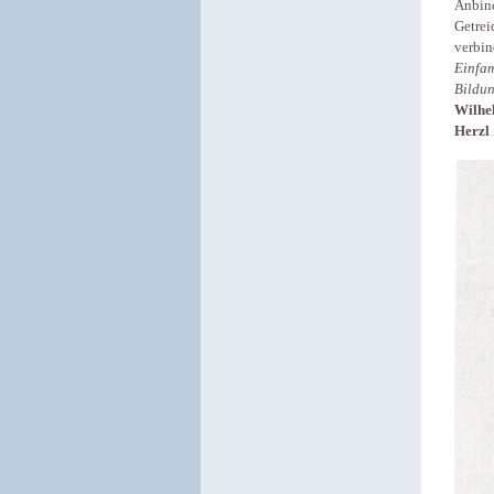
Anbind
Getrei
verbin
Einfam
Bildun
Wilhe
Herzl