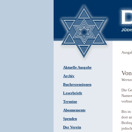
Ausga
Aktuelle Ausgabe
Von
Archiv
Werner
Buchrezensionen
Die Ge
Leserbriefe
Namen 
verbun
Termine
Abonnements
Bis in
dort a
Spenden
Beding
Der Verein
jedoch