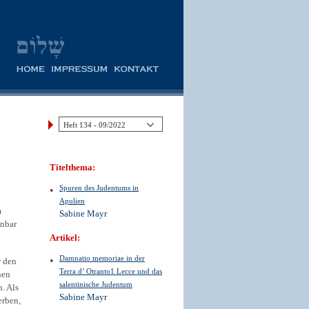
Titelthema:
Spuren des Judentums in
Apulien
m
Sabine Mayr
nbar
Artikel:
Damnatio memoriae in der
r den
Terra d’ Otranto1 Lecce und das
hen
salentinische Judentum
. Als
Sabine Mayr
erben,