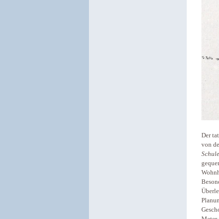
Der ta
von de
Schul
gequer
Wohnhä
Beson
Überle
Planun
Gescho
Meter 