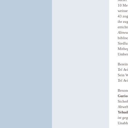
10 Met
weisse
43 zog
ihr zu
erricht
Altne
bibli
Siedlu
Mitbeg
Umben
Bereit
Tel Av
Sein 
Tel Av
Besond
Gurio
Sicher
Abwehr
Yehud
ist ge
Unabhä