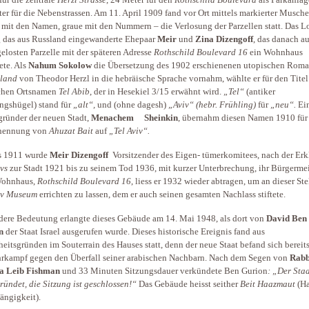
er für die Nebenstrassen. Am 11. April 1909 fand vor Ort mittels markierter Musche
 mit den Namen, graue mit den Nummern – die Verlosung der Parzellen statt. Das Lo
 das aus Russland eingewanderte Ehepaar
Meir
und
Zina Dizengoff
, das danach au
gelosten Parzelle mit der späteren Adresse
Rothschild Boulevard 16
ein Wohnhaus
ete. Als
Nahum Sokolow
die Übersetzung des 1902 erschienenen utopischen Rom
uland
von Theodor Herzl in die hebräische Sprache vornahm, wählte er für den Titel
schen Ortsnamen
Tel Abib
, der in Hesekiel 3/15 erwähnt wird.
„Tel“
(antiker
ngshügel)
stand für
„alt“,
und (ohne dagesh)
„Aviv“ (hebr. Frühling)
für
„neu“.
Ei
ründer der neuen Stadt,
Menachem Sheinkin
, übernahm diesen Namen 1910 für
ennung von
Ahuzat Bait
auf
„Tel Aviv“.
s 1911 wurde
Meir Dizengoff
Vorsitzender des Eigen- tümerkomitees, nach der Erk
ivs
zur Stadt 1921 bis zu seinem Tod 1936, mit kurzer Unterbrechung, ihr Bürgermei
Wohnhaus,
Rothschild Boulevard 16
, liess er 1932 wieder abtragen, um an dieser Ste
iv Museum
errichten zu lassen, dem er auch seinen gesamten Nachlass stiftete.
ere Bedeutung erlangte dieses Gebäude am 14. Mai 1948, als dort von
David Ben
n
der Staat Israel ausgerufen wurde. Dieses historische Ereignis fand aus
heitsgründen im Souterrain des Hauses statt, denn der neue Staat befand sich bereit
kampf gegen den Überfall seiner arabischen Nachbarn. Nach dem Segen von
Rabb
a Leib Fishman
und 33 Minuten Sitzungsdauer verkündete Ben Gurion
: „Der Staa
gründet, die Sitzung ist geschlossen!“
Das Gebäude heisst seither
Beit Haazmaut
(Ha
ngigkeit).