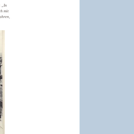
:
„In
ch mit
Jahren,