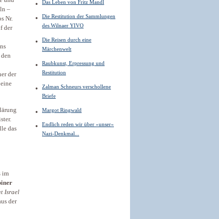
Das Leben von Fritz Mandl
ln –
Die Restitution der Sammlungen
s Nr.
des Wilnaer YIVO
f der
Die Reisen durch eine
ans
Märchenwelt
 den
Raubkunst, Erpressung und
Restitution
ner der
 eine
Zalman Schneurs verschollene
Briefe
lärung
Margot Ringwald
ster.
Endlich reden wir über »unser«
lle das
Nazi-Denkmal...
s im
iner
t Israel
us der