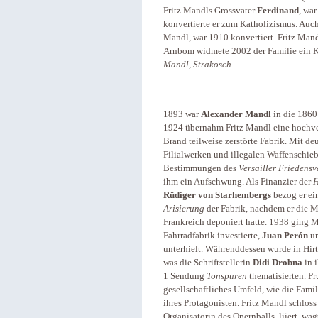
Fritz Mandls Grossvater
Ferdinand
, wa
konvertierte er zum Katholizismus. Au
Mandl, war 1910 konvertiert. Fritz Man
Arnbom widmete 2002 der Familie ein K
Mandl, Strakosch.
1893 war
Alexander Mandl
in die 1860
1924 übernahm Fritz Mandl eine hochve
Brand teilweise zerstörte Fabrik. Mit d
Filialwerken und illegalen Waffenschieb
Bestimmungen des
Versailler Friedensv
ihm ein Aufschwung. Als Finanzier der
H
Rüdiger von Starhembergs
bezog er ei
Arisierung
der Fabrik, nachdem er die M
Frankreich deponiert hatte. 1938 ging M
Fahrradfabrik investierte,
Juan Perón
un
unterhielt. Währenddessen wurde in Hir
was die Schriftstellerin
Didi Drobna
in 
1 Sendung
Tonspuren
thematisierten. P
gesellschaftliches Umfeld, wie die Fami
ihres Protagonisten. Fritz Mandl schlos
Organisatorin des Opernballs, liiert, wa