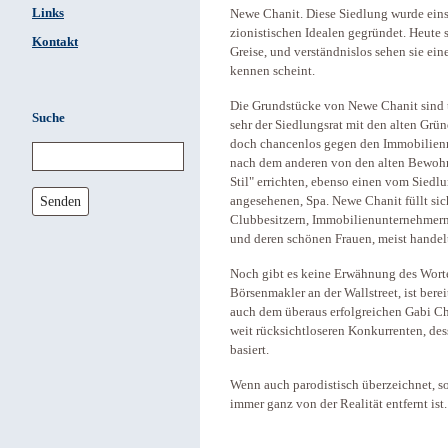
Links
Newe Chanit. Diese Siedlung wurde einst
zionistischen Idealen gegründet. Heute 
Kontakt
Greise, und verständnislos sehen sie ein
kennen scheint.
Die Grundstücke von Newe Chanit sind t
Suche
sehr der Siedlungsrat mit den alten Grün
doch chancenlos gegen den Immobilienm
nach dem anderen von den alten Bewohne
Stil" errichten, ebenso einen vom Siedlu
Senden
angesehenen, Spa. Newe Chanit füllt si
Clubbesitzern, Immobilienunternehmern, 
und deren schönen Frauen, meist handel
Noch gibt es keine Erwähnung des Worte
Börsenmakler an der Wallstreet, ist ber
auch dem überaus erfolgreichen Gabi Ch
weit rücksichtloseren Konkurrenten, de
basiert.
Wenn auch parodistisch überzeichnet, s
immer ganz von der Realität entfernt ist.