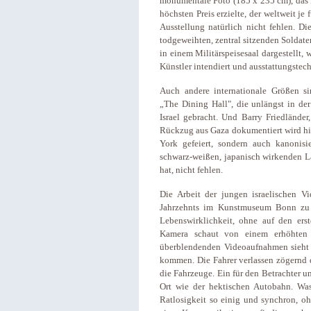
monumentale Foto (185 x 235 cm), das 
höchsten Preis erzielte, der weltweit je
Ausstellung natürlich nicht fehlen. Di
todgeweihten, zentral sitzenden Soldate
in einem Militärspeisesaal dargestellt,
Künstler intendiert und ausstattungstech
Auch andere internationale Größen sin
„The Dining Hall", die unlängst in de
Israel gebracht. Und Barry Friedländer
Rückzug aus Gaza dokumentiert wird hi
York gefeiert, sondern auch kanonisie
schwarz-weißen, japanisch wirkenden La
hat, nicht fehlen.
Die Arbeit der jungen israelischen V
Jahrzehnts im Kunstmuseum Bonn zu se
Lebenswirklichkeit, ohne auf den erst
Kamera schaut von einem erhöhten 
überblendenden Videoaufnahmen sieht 
kommen. Die Fahrer verlassen zögernd 
die Fahrzeuge. Ein für den Betrachter u
Ort wie der hektischen Autobahn. Was
Ratlosigkeit so einig und synchron, o