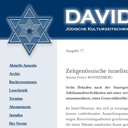
Ausgabe 77
Aktuelle Ausgabe
Zeitgenössische israeli
Archiv
Naomi Felice WONNENBERG
Buchrezensionen
Sechs Dekaden nach der Staatsg
Leserbriefe
Jubiläumsfeierlichkeiten mit einer sech
zusammenfasst, einen Generalüberblick
Termine
Abonnements
Im Israel-Museum, das sich ja sozusage
letzten verbleibenden Ausstellungsra
Spenden
wegen Renovierungsarbeiten geschlossen
Der Verein
die letzte Dekade israelischer Kunst g