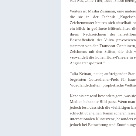
Adi Nes, Ohne Titel, 1999, Photo bereit
Weiters ist Masha Zusmann, eine andere 
die sie in der Technik „Kugelschre
Zeichenmuster breiten sich rätselhaft o
ein Blick in geöffnete Blütenblätter, d
ihrem Nachzeichnen der lanzettfö
Beschaffenheit der Vulva provoziere
stammen von den Transport-Containern, 
Zeichnens mit den Stiften, die sich w
verwandelt die hohen Holz-Paneele in s
Ängste transportiert."
Talia Keinan, neuer, aufsteigender Star
begehrten Gottesdiener-Preis für isra
Videolandschaften: prophetische Weltsi
Kanonisiert wird besonders gern, was si
Medien bekannte Bild passt. Wenn man ma
jedoch fest, dass sich die vielfältigen 
schlecht über einen Kamm scheren lassen.
internationalen Kunstszene, besonders vo
jedoch bei Betrachtung und Zuordnung