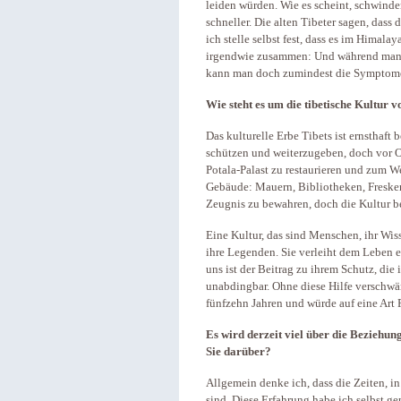
leiden würden. Wie es scheint, schwinde
schneller. Die alten Tibeter sagen, dass
ich stelle selbst fest, dass es im Himala
irgendwie zusammen: Und während man da
kann man doch zumindest die Symptom
Wie steht es um die tibetische Kultur v
Das kulturelle Erbe Tibets ist ernsthaft
schützen und weiterzugeben, doch vor Ort
Potala-Palast zu restaurieren und zum We
Gebäude: Mauern, Bibliotheken, Fresken
Zeugnis zu bewahren, doch die Kultur b
Eine Kultur, das sind Menschen, ihr Wiss
ihre Legenden. Sie verleiht dem Leben e
uns ist der Beitrag zu ihrem Schutz, die 
unabdingbar. Ohne diese Hilfe verschwän
fünfzehn Jahren und würde auf eine Art F
Es wird derzeit viel über die Beziehu
Sie darüber?
Allgemein denke ich, dass die Zeiten, i
sind. Diese Erfahrung habe ich selbst gem