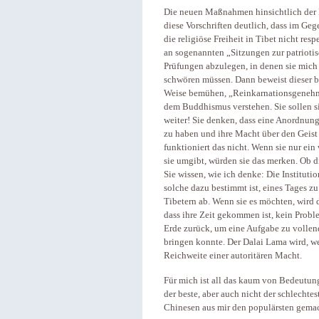
Die neuen Maßnahmen hinsichtlich der 
diese Vorschriften deutlich, dass im G
die religiöse Freiheit in Tibet nicht resp
an sogenannten „Sitzungen zur patriot
Prüfungen abzulegen, in denen sie mich
schwören müssen. Dann beweist dieser biz
Weise bemühen, „Reinkarnationsgenehmi
dem Buddhismus verstehen. Sie sollen si
weiter! Sie denken, dass eine Anordnung 
zu haben und ihre Macht über den Geist
funktioniert das nicht. Wenn sie nur ei
sie umgibt, würden sie das merken. Ob 
Sie wissen, wie ich denke: Die Institutio
solche dazu bestimmt ist, eines Tages z
Tibetern ab. Wenn sie es möchten, wird d
dass ihre Zeit gekommen ist, kein Probl
Erde zurück, um eine Aufgabe zu vollen
bringen konnte. Der Dalai Lama wird, w
Reichweite einer autoritären Macht.
Für mich ist all das kaum von Bedeutung
der beste, aber auch nicht der schlechte
Chinesen aus mir den populärsten gema