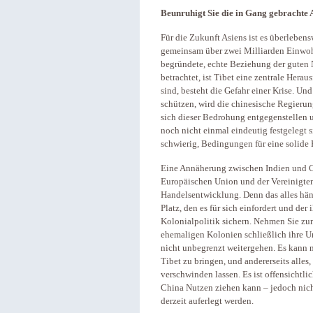
Beunruhigt Sie die in Gang gebrachte
Für die Zukunft Asiens ist es überlebens
gemeinsam über zwei Milliarden Einwoh
begründete, echte Beziehung der guten
betrachtet, ist Tibet eine zentrale Herau
sind, besteht die Gefahr einer Krise. 
schützen, wird die chinesische Regierung
sich dieser Bedrohung entgegenstellen u
noch nicht einmal eindeutig festgelegt s
schwierig, Bedingungen für eine solide
Eine Annäherung zwischen Indien und Ch
Europäischen Union und der Vereinigten 
Handelsentwicklung. Denn das alles hän
Platz, den es für sich einfordert und de
Kolonialpolitik sichern. Nehmen Sie zu
ehemaligen Kolonien schließlich ihre 
nicht unbegrenzt weitergehen. Es kann n
Tibet zu bringen, und andererseits alle
verschwinden lassen. Es ist offensichtli
China Nutzen ziehen kann – jedoch nic
derzeit auferlegt werden.