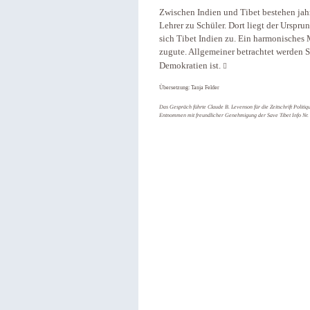
Zwischen Indien und Tibet bestehen jah
Lehrer zu Schüler. Dort liegt der Urspru
sich Tibet Indien zu. Ein harmonisches 
zugute. Allgemeiner betrachtet werden Si
Demokratien ist.

Übersetzung: Tanja Felder
Das Gespräch führte Claude B. Levenson für die Zeitschrift Politi
Entnommen mit freundlicher Genehmigung der Save Tibet Info Nr. 