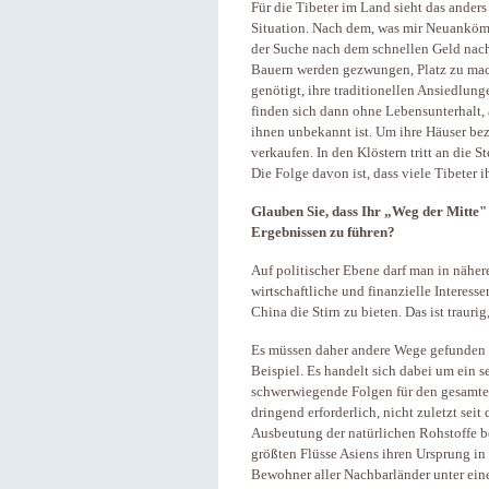
Für die Tibeter im Land sieht das anders
Situation. Nach dem, was mir Neuankö
der Suche nach dem schnellen Geld nach
Bauern werden gezwungen, Platz zu mac
genötigt, ihre traditionellen Ansiedlun
finden sich dann ohne Lebensunterhalt,
ihnen unbekannt ist. Um ihre Häuser bez
verkaufen. In den Klöstern tritt an die S
Die Folge davon ist, dass viele Tibeter 
Glauben Sie, dass Ihr „Weg der Mitte"
Ergebnissen zu führen?
Auf politischer Ebene darf man in näher
wirtschaftliche und finanzielle Interess
China die Stirn zu bieten. Das ist traurig,
Es müssen daher andere Wege gefunden 
Beispiel. Es handelt sich dabei um ein 
schwerwiegende Folgen für den gesamten 
dringend erforderlich, nicht zuletzt sei
Ausbeutung der natürlichen Rohstoffe be
größten Flüsse Asiens ihren Ursprung i
Bewohner aller Nachbarländer unter ei