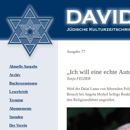
Ausgabe 77
Aktuelle Ausgabe
„Ich will eine echte Au
Archiv
Tanja FELDER
Buchrezensionen
Wird der Dalai Lama von führenden Politi
Leserbriefe
Besuch bei Angela Merkel heftige Reakt
den Religionsführer ungerührt.
Termine
Abonnements
Spenden
Der Verein