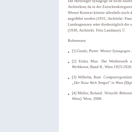
Die Hietzinger Synagoge ist nicht zulet
Architektur, da in der Zwischenkriegsze
Wiener Kontext könnte allenfalls noch d
angeführt werden (1931; Architekt: Fran
Landesgrenzen wäre diesbezüglich die 
(1930; Architekt: Fritz Landauer).

Referenzen
[1] Genée, Pierre:
Wiener
Synagogen 
[2] Eisler, Max: Der Wettbewerb
Werkkunst
, Band II., Wien 1925/1926
[3] Wilhelm, Kurt:
Computergestützt
„Der Neue Welt Tempel" in Wien
[Dip
[4] Müller, Roland:
Virtuelle Rekons
Wien]. Wien, 2008.