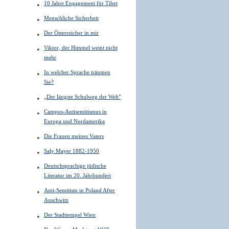
10 Jahre Engagement für Tibet
Menschliche Sicherheit
Der Österreicher in mir
Viktor, der Himmel weint nicht
mehr
In welcher Sprache träumen
Sie?
„Der längste Schulweg der Welt"
Campus-Antisemitismus in
Europa und Nordamerika
Die Frauen meines Vaters
Saly Mayer 1882-1950
Deutschsprachige jüdische
Literatur im 20. Jahrhundert
Anti-Semitism in Poland After
Auschwitz
Der Stadttempel Wien