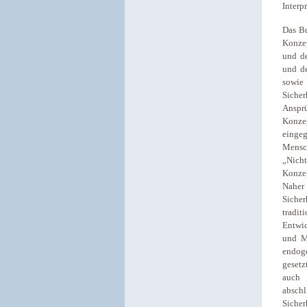
Interp
Das Bu
Konzep
und de
und de
sowie
Siche
Ansprü
Konze
einge
Mensch
„Nicht
Konzep
Naher
Sicher
tradi
Entwic
und Mi
endog
gesetz
auch 
abschl
Sicher