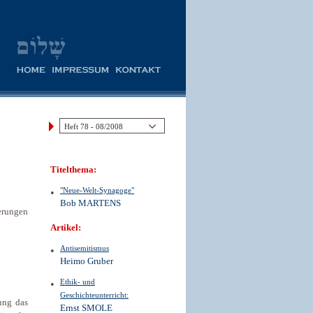
Titelthema:
"Neue-Welt-Synagoge"
Bob MARTENS
erungen
Artikel:
Antisemitismus
Heimo Gruber
Ethik- und
Geschichteunterricht:
ung das
Ernst SMOLE