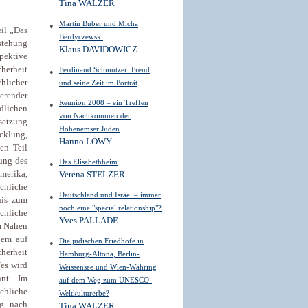
Tina WALZER
Martin Buber und Micha
eil „Das
Berdyczewski
stehung
Klaus DAVIDOWICZ
pektive
cherheit
Ferdinand Schmutzer: Freud
hlicher
und seine Zeit im Porträt
erender
Reunion 2008 – ein Treffen
edlichen
von Nachkommen der
setzung
Hohenemser Juden
cklung,
Hanno LÖWY
en Teil
gung des
Das Elisabethheim
amerika,
Verena STELZER
chliche
Deutschland und Israel – immer
tnis zum
noch eine "special relationship"?
chliche
Yves PALLADE
um Nahen
lem auf
Die jüdischen Friedhöfe in
herheit
Hamburg-Altona, Berlin-
(es wird
Weissensee und Wien-Währing
nt. Im
auf dem Weg zum UNESCO-
chliche
Weltkulturerbe?
ng nach
Tina WALZER