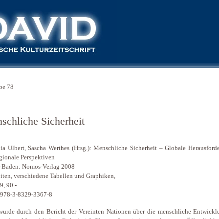
be 78
schliche Sicherheit
ia Ulbert, Sascha Werthes (Hrsg.): Menschliche Sicherheit – Globale Herausford
gionale Perspektiven
-Baden: Nomos-Verlag 2008
iten, verschiedene Tabellen und Graphiken,
9, 90.-
 978-3-8329-3367-8
urde durch den Bericht der Vereinten Nationen über die menschliche Entwickl