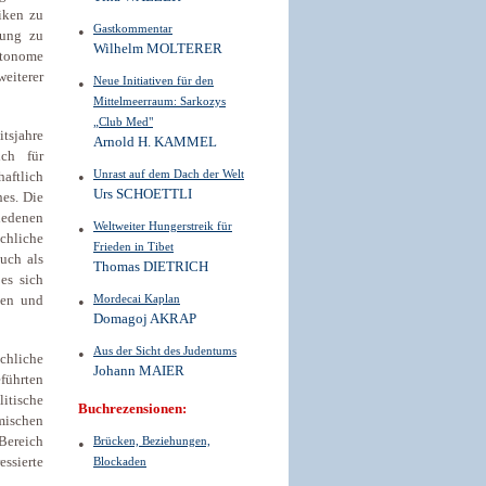
iken zu
Gastkommentar
lung zu
Wilhelm MOLTERER
utonome
weiterer
Neue Initiativen für den
Mittelmeerraum: Sarkozys
„Club Med"
tsjahre
Arnold H. KAMMEL
ich für
Unrast auf dem Dach der Welt
aftlich
Urs SCHOETTLI
es. Die
iedenen
Weltweiter Hungerstreik für
chliche
Frieden in Tibet
uch als
Thomas DIETRICH
es sich
Mordecai Kaplan
ten und
Domagoj AKRAP
Aus der Sicht des Judentums
chliche
Johann MAIER
führten
litische
Buchrezensionen:
mischen
 Bereich
Brücken, Beziehungen,
ssierte
Blockaden