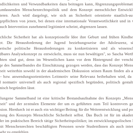
ndlichkeiten und Verwundbarkeiten dazu beitragen kann, Abgrenzungsproblemat
 umfassenden Menschenrechtspolitik und dem Konzept menschlicher Entwick
ieren. Auch wird dargelegt, wie sich an Sicherheit orientierte staatlich-a
gepflichten von jenen, bei denen eine internationale Verantwortlichkeit und in 
auch Intervention zunehmend legitimiert scheint, abgrenzen lassen.
hliche Sicherheit hat als konzeptionelle Idee ihre Geburt und frühen Kindhei
ebt. Die Herausforderung der Jugend beziehungsweise der Adoleszenz, s
lterische politische Herausforderungen zu konkretisieren und als wissensch
bares Analysekonzept zu entwickeln, muss sie nun bewältigen", so Sascha Werth
chten sind gut, denn im Wesentlichen kann vor dem Hintergrund der versch
äge des Sammelbandes die Einschätzung gezogen werden, dass das Konzept Mens
heit weiterhin sowohl in der akademischen Diskussion seinen Raum finden als a
k- bzw. anwendungsorientiertes Leitmotiv seine Relevanz beibehalten wird, da 
 normativ universell als auch regional spezifisch begründen, politisch gestal
isch begründen lässt.
elungene Sammelband ist eine kritische Bestandsaufnahme des Konzepts „Mens
heit" und der zentralen Elemente der um es geführten zum Teil kontrovers ge
sion. Hierdurch ist er auch ein wichtiger Beitrag für die Weiterentwicklung und po
zung des Konzepts Menschliche Sicherheit selbst. Das Buch ist für im akade
er im praktischen Bereich tätige Sicherheitspolitiker, im entwicklungspolischen
it Menschenrechten beschäftigten Personen sowie StudentInnen als auch intere
sehr zu empfehlen.