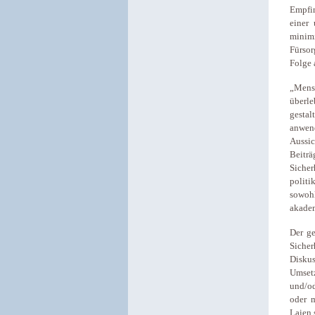
Empfi
einer
minim
Fürsor
Folge 
„Mensc
überl
gesta
anwend
Aussi
Beitr
Sicher
politi
sowohl
akadem
Der g
Sicher
Diskus
Umset
und/od
oder m
Laien 