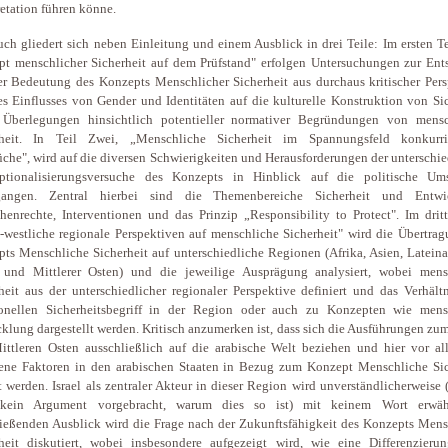
retation führen könne.
ch gliedert sich neben Einleitung und einem Ausblick in drei Teile: Im ersten T
t menschlicher Sicherheit auf dem Prüfstand" erfolgen Untersuchungen zur Ent
r Bedeutung des Konzepts Menschlicher Sicherheit aus durchaus kritischer Pers
s Einflusses von Gender und Identitäten auf die kulturelle Konstruktion von Si
 Überlegungen hinsichtlich potentieller normativer Begründungen von mensc
rheit. In Teil Zwei, „Menschliche Sicherheit im Spannungsfeld konkurri
che", wird auf die diversen Schwierigkeiten und Herausforderungen der unterschi
ptionalisierungsversuche des Konzepts in Hinblick auf die politische Um
gangen. Zentral hierbei sind die Themenbereiche Sicherheit und Entwi
enrechte, Interventionen und das Prinzip „Responsibility to Protect". Im dritt
-westliche regionale Perspektiven auf menschliche Sicherheit" wird die Übertra
ts Menschliche Sicherheit auf unterschiedliche Regionen (Afrika, Asien, Latein
 und Mittlerer Osten) und die jeweilige Ausprägung analysiert, wobei mens
heit aus der unterschiedlicher regionaler Perspektive definiert und das Verhäl
tionellen Sicherheitsbegriff in der Region oder auch zu Konzepten wie mens
klung dargestellt werden. Kritisch anzumerken ist, dass sich die Ausführungen z
ttleren Osten ausschließlich auf die arabische Welt beziehen und hier vor al
ene Faktoren in den arabischen Staaten in Bezug zum Konzept Menschliche Sic
t werden. Israel als zentraler Akteur in dieser Region wird unverständlicherweise 
kein Argument vorgebracht, warum dies so ist) mit keinem Wort erwäh
ießenden Ausblick wird die Frage nach der Zukunftsfähigkeit des Konzepts Mens
heit diskutiert, wobei insbesondere aufgezeigt wird, wie eine Differenzieru