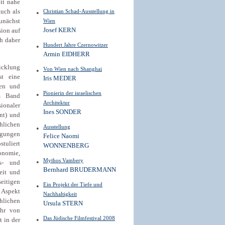
it nahe
auch als
Christian Schad-Ausstellung in
unächst
Wien
Josef KERN
ion auf
ch daher
Hundert Jahre Czernowitzer
Armin EIDHERR
wicklung
Von Wien nach Shanghai
t eine
Iris MEDER
een und
Pionierin der israelischen
im Band
Architektur
ionaler
Ines SONDER
nt) und
hlichen
Ausstellung
legungen
Felice Naomi
stuliert
WONNENBERG
onomie,
Mythos Vambery
s- und
Bernhard BRUDERMANN
heit und
itigen
Ein Projekt der Tiefe und
 Aspekt
Nachhaltigkeit
chlichen
Ursula STERN
ehr von
Das Jüdische Filmfestival 2008
t in der