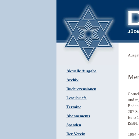
Ausga
Aktuelle Ausgabe
Men
Archiv
Buchrezensionen
Cornel
Leserbriefe
und re
Baden
Termine
207 Se
Abonnements
Euro 1
ISBN:
Spenden
Der Verein
1994 w