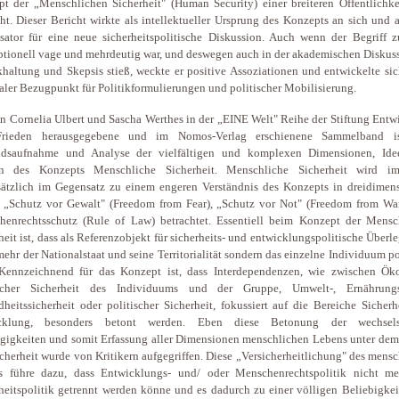
t der „Menschlichen Sicherheit" (Human Security) einer breiteren Öffentlichke
ht. Dieser Bericht wirkte als intellektueller Ursprung des Konzepts an sich und 
sator für eine neue sicherheitspolitische Diskussion. Auch wenn der Begriff z
tionell vage und mehrdeutig war, und deswegen auch in der akademischen Diskuss
haltung und Skepsis stieß, weckte er positive Assoziationen und entwickelte si
ealer Bezugpunkt für Politikformulierungen und politischer Mobilisierung.
n Cornelia Ulbert und Sascha Werthes in der „EINE Welt" Reihe der Stiftung Ent
rieden herausgegebene und im Nomos-Verlag erschienene Sammelband is
ndsaufnahme und Analyse der vielfältigen und komplexen Dimensionen, Id
n des Konzepts Menschliche Sicherheit. Menschliche Sicherheit wird 
ätzlich im Gegensatz zu einem engeren Verständnis des Konzepts in dreidimens
 „Schutz vor Gewalt" (Freedom from Fear), „Schutz vor Not" (Freedom from Wa
henrechtsschutz (Rule of Law) betrachtet. Essentiell beim Konzept der Mensc
heit ist, dass als Referenzobjekt für sicherheits- und entwicklungspolitische Über
mehr der Nationalstaat und seine Territorialität sondern das einzelne Individuum po
 Kennzeichnend für das Konzept ist, dass Interdependenzen, wie zwischen Ök
scher Sicherheit des Individuums und der Gruppe, Umwelt-, Ernährung
heitssicherheit oder politischer Sicherheit, fokussiert auf die Bereiche Sicher
cklung, besonders betont werden. Eben diese Betonung der wechselse
igkeiten und somit Erfassung aller Dimensionen menschlichen Lebens unter dem
cherheit wurde von Kritikern aufgegriffen. Diese „Versicherheitlichung" des mens
s führe dazu, dass Entwicklungs- und/ oder Menschenrechtspolitik nicht m
heitspolitik getrennt werden könne und es dadurch zu einer völligen Beliebigkei