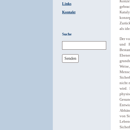
Konzep
Links
gebrac
Kontakt
Kataly
konzep
Zurück
als id
Suche
Der vo
und F
Besta
Ebene
Senden
grunds
Weise,
Mensc
Sicher
nicht 
wird.
physi
Gesund
Entwi
Abhäng
von Si
Leben
Sicher