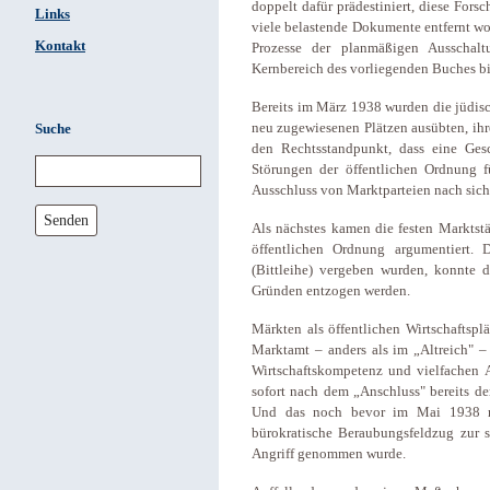
doppelt dafür prädestiniert, diese For
Links
viele belastende Dokumente entfernt wo
Kontakt
Prozesse der planmäßigen Ausschalt
Kernbereich des vorliegenden Buches bi
Bereits im März 1938 wurden die jüdisch
neu zugewiesenen Plätzen ausübten, ihre
Suche
den Rechtsstandpunkt, dass eine Gesc
Störungen der öffentlichen Ordnung 
Ausschluss von Marktparteien nach sich
Senden
Als nächstes kamen die festen Marktst
öffentlichen Ordnung argumentiert.
(Bittleihe) vergeben wurden, konnte 
Gründen entzogen werden.
Märkten als öffentlichen Wirtschaftsp
Marktamt – anders als im „Altreich" –
Wirtschaftskompetenz und vielfachen 
sofort nach dem „Anschluss" bereits de
Und das noch bevor im Mai 1938 mit
bürokratische Beraubungsfeldzug zur s
Angriff genommen wurde.