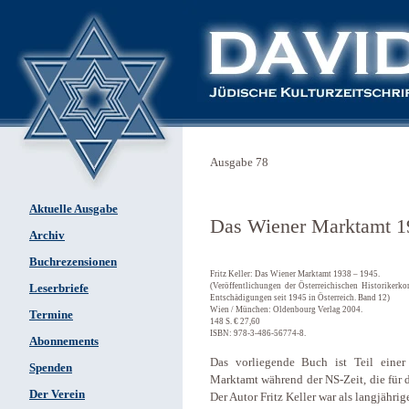
Ausgabe 78
Aktuelle Ausgabe
Das Wiener Marktamt 1
Archiv
Buchrezensionen
Fritz Keller: Das Wiener Marktamt 1938 – 1945.
(Veröffentlichungen der Österreichischen Historiker
Leserbriefe
Entschädigungen seit 1945 in Österreich. Band 12)
Wien / München: Oldenbourg Verlag 2004.
Termine
148 S. € 27,60
ISBN: 978-3-486-56774-8.
Abonnements
Das vorliegende Buch ist Teil einer
Spenden
Marktamt während der NS-Zeit, die für d
Der Verein
Der Autor Fritz Keller war als langjähri