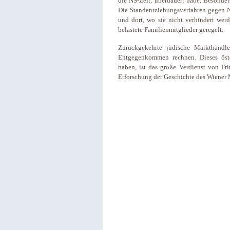
die NS-Zeit, überdauert habe. Besonders
Die Standentziehungsverfahren gegen 
und dort, wo sie nicht verhindert wer
belastete Familienmitglieder geregelt.
Zurückgekehrte jüdische Markthändl
Entgegenkommen rechnen. Dieses öster
haben, ist das große Verdienst von Frit
Erforschung der Geschichte des Wiener M