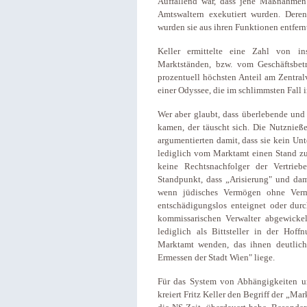
Auffallend war, dass jene Maßnahmen
Amtswaltern exekutiert wurden. Deren 
wurden sie aus ihren Funktionen entfern
Keller ermittelte eine Zahl von i
Marktständen, bzw. vom Geschäftsbet
prozentuell höchsten Anteil am Zentral
einer Odyssee, die im schlimmsten Fall 
Wer aber glaubt, dass überlebende un
kamen, der täuscht sich. Die Nutznieß
argumentierten damit, dass sie kein U
lediglich vom Marktamt einen Stand z
keine Rechtsnachfolger der Vertrie
Standpunkt, dass „Arisierung" und dam
wenn jüdisches Vermögen ohne Vermi
entschädigungslos enteignet oder durc
kommissarischen Verwalter abgewicke
lediglich als Bittsteller in der Hof
Marktamt wenden, das ihnen deutlich
Ermessen der Stadt Wien" liege.
Für das System von Abhängigkeiten u
kreiert Fritz Keller den Begriff der „M