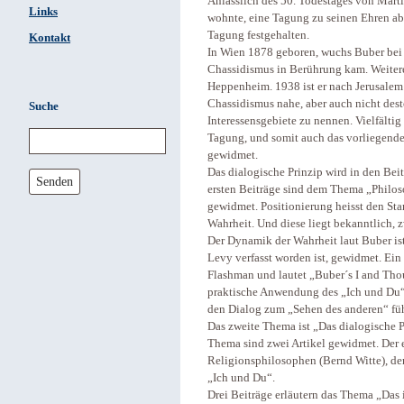
Anlässlich des 50. Todestages von Mar
Links
wohnte, eine Tagung zu seinen Ehren ab
Tagung festgehalten.
Kontakt
In Wien 1878 geboren, wuchs Buber bei 
Chassidismus in Berührung kam. Weitere
Heppenheim. 1938 ist er nach Jerusalem
Chassidismus nahe, aber auch nicht dest
Suche
Interessensgebiete zu nennen. Vielfältig 
Tagung, und somit auch das vorliegend
gewidmet.
Das dialogische Prinzip wird in den Bei
Senden
ersten Beiträge sind dem Thema „Philo
gewidmet. Positionierung heisst den St
Wahrheit. Und diese liegt bekanntlich, z
Der Dynamik der Wahrheit laut Buber ist
Levy verfasst worden ist, gewidmet. Ei
Flashman und lautet „Buber´s I and Thou
praktische Anwendung des „Ich und Du“ P
den Dialog zum „Sehen des anderen“ füh
Das zweite Thema ist „Das dialogische 
Thema sind zwei Artikel gewidmet. Der
Religionsphilosophen (Bernd Witte), de
„Ich und Du“.
Drei Beiträge erläutern das Thema „Das i