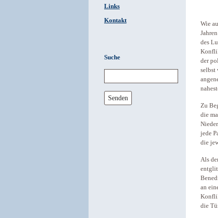
Links
Kontakt
Wie au
Jahren
des Lu
Konfli
Suche
der po
selbst
angene
nahest
Senden
Zu Beg
die ma
Nieder
jede P
die je
Als de
entgli
Benedi
an ein
Konfli
die Tü