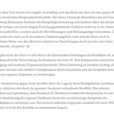
s dem Titel bereits hervorgeht, beschäftigt sich das Buch mit dem seit den späten 8
 schwelenden Bergkarabach-Konflikt. Der Autor, Christoph Benedikter, hat als Fors
dwig Boltzmann Institutes für Kriegsfolgenforschung sich mehrere Jahre mit diese
kt befasst und durch längere Forschungsaufenthalte Einblick nicht nur in die Äuss
litischen Elite, sondern auch der Bevölkerungen und Meinungsträger bekommen. D
 weder der einen noch der anderen Fraktion angehört, hebt sich das Buch auch in
hmer Weise von den üblichen subjektiven Darstellungen durch jeweils einer Seite
ehende „Experten" ab.
inn reisst der Autor in aller Kürze die historischen Grundlagen des Konfliktes ab, 
kropolitische Entwicklung des Kaukasus seit dem 18. Jhdt (osmanischer und persis
gang und russische Expansion) beschreibt. Diese Einleitung ist insofern wichtig, al
artei auf eine sehr selektive Interpretation dieser Geschichte und der Sowjetära beru
weils eigenen Ansprüche zu rechtfertigen.
r Sowjetunion gegen Ende der 80er Jahre die Lage in ihren Randgebieten zunehme
tt, eskalierte der durch die gesamte Sowjetzeit schwelende Konflikt. Hier arbeitet
kter auch gut heraus, dass Russland als Nachlassverwalter der Sowjetunion in erste
er Ausdehnung des eigenen Einflusses durch das wechselseitige Ausspielen der
ktparteien interessiert war. Der russisch-türkische Gegensatz entstand erst nach 1993
rkei sich für den Konflikt zu interessieren begann.