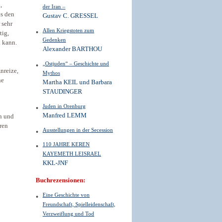
,
der Iran –
s den
Gustav C. GRESSEL
 sehr
Allen Kriegstoten zum
tig,
Gedenken
n kann.
Alexander BARTHOU
„Ostjuden“ – Geschichte und
nreize,
Mythos
ne
Martha KEIL und Barbara
STAUDINGER
Juden in Orenburg
Manfred LEMM
n und
ren
Ausstellungen in der Secession
110 JAHRE KEREN
KAYEMETH LEISRAEL
KKL-JNF
Buchrezensionen:
Eine Geschichte von
Freundschaft, Spielleidenschaft,
Verzweiflung und Tod