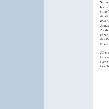
Seithe
taktis
eingef
detail
dass d
Armeni
Aserba
gegebe
den Ko
Positi
Alles 
Bergka
Daten 
Lektür