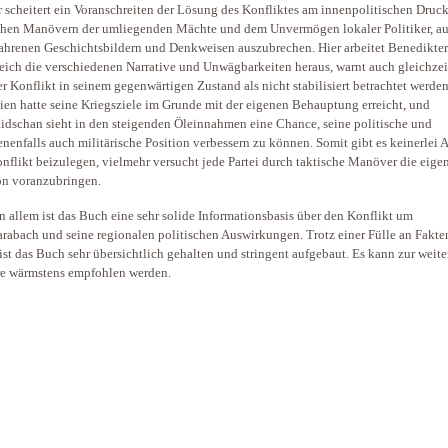
r scheitert ein Voranschreiten der Lösung des Konfliktes am innenpolitischen Druck
chen Manövern der umliegenden Mächte und dem Unvermögen lokaler Politiker, au
ahrenen Geschichtsbildern und Denkweisen auszubrechen. Hier arbeitet Benedikter
reich die verschiedenen Narrative und Unwägbarkeiten heraus, warnt auch gleichzei
er Konflikt in seinem gegenwärtigen Zustand als nicht stabilisiert betrachtet werde
en hatte seine Kriegsziele im Grunde mit der eigenen Behauptung erreicht, und
idschan sieht in den steigenden Öleinnahmen eine Chance, seine politische und
nenfalls auch militärische Position verbessern zu können. Somit gibt es keinerlei A
nflikt beizulegen, vielmehr versucht jede Partei durch taktische Manöver die eige
on voranzubringen.
in allem ist das Buch eine sehr solide Informationsbasis über den Konflikt um
rabach und seine regionalen politischen Auswirkungen. Trotz einer Fülle an Fakte
ist das Buch sehr übersichtlich gehalten und stringent aufgebaut. Es kann zur weite
e wärmstens empfohlen werden.