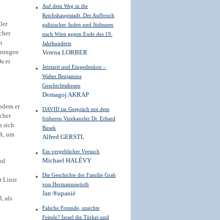
Auf dem Weg in die
Reichshauptstadt. Der Aufbruch
0er
galizischer Juden und Jüdinnen
cher
nach Wien gegen Ende des 19.
m
Jahrhunderts
erungen
Verena LORBER
a er
Jetztzeit und Eingedenken –
Walter Benjamins
Geschichtsthesen
Domagoj AKRAP
indem er
DAVID im Gespräch mit dem
cher
früheren Vizekanzler Dr. Erhard
s sich
Busek
ft, um
Alfred GERSTL
Ein vergeblicher Versuch
Michael HALÉVY
nd
Die Geschichte der Familie Grab
r Linie
von Hermannswörth
Jan ®upaniè
, als
Falsche Freunde, unechte
Feinde? Israel die Türkei und