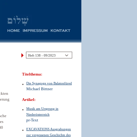
Titelthema:
Die Synagoge von Balatonfüred
Michael Bittner
ckten
ierung
Artikel:
Musik am Ursprung in
Niederösterreich
sche
pr-Text
es
40
EXCAVATIONS Ausgrabungen
zur vergessenen Geschichte des