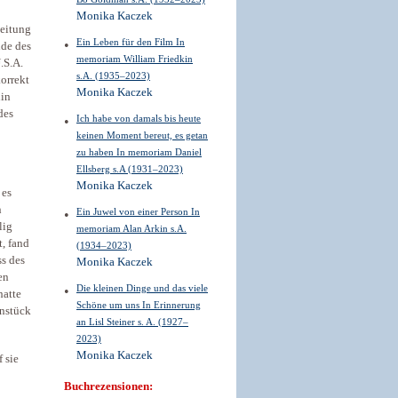
Monika Kaczek
leitung
Ein Leben für den Film In
nde des
memoriam William Friedkin
.S.A.
s.A. (1935–2023)
orrekt
Monika Kaczek
hin
des
Ich habe von damals bis heute
keinen Moment bereut, es getan
zu haben In memoriam Daniel
Ellsberg s.A (1931–2023)
Monika Kaczek
 es
n
Ein Juwel von einer Person In
lig
memoriam Alan Arkin s.A.
t, fand
(1934–2023)
 des ­
Monika Kaczek
en
Die kleinen Dinge und das viele
hatte
Schöne um uns In Erinnerung
enstück
an Lisl Steiner s. A. (1927–
2023)
Monika Kaczek
 sie
Buchrezensionen: