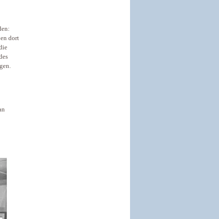
den:
en dort
die
des
gen.
an