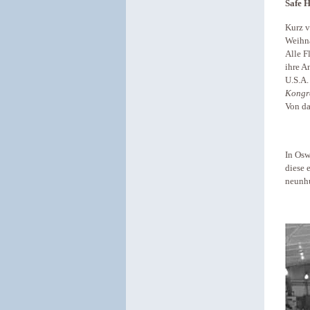
Safe 
Kurz v
Weihna
Alle F
ihre A
U.S.A.
Kongr
Von da
In Osw
diese 
neunhu