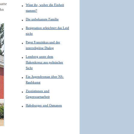
hatte
Wisst ihr, woher die Einheit
ihn
stammt?
Die unbekannte Familie
Resignation erleichtert das Leid
nicht
Papst Franziskus und der
interreligiöse Dialog
Lemberg unter dem
Hakenkreuz aus polnischer
Sicht
Ein Jugendroman über NS-
Raubkunst
Zionistinnen und
Gegenwartsarbeit
Habsburger und Osmanen