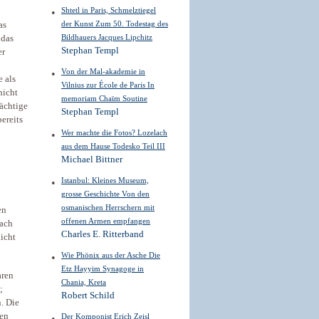
Shtetl in Paris, Schmelztiegel
der Kunst Zum 50. Todestag des
as
Bildhauers Jacques Lipchitz
 das
Stephan Templ
er
Von der Mal-akademie in
 als
Vilnius zur École de Paris In
nicht
memoriam Chaïm Soutine
ächtige
Stephan Templ
ereits
Wer machte die Fotos? Lozelach
aus dem Hause Todesko Teil III
Michael Bittner
Istanbul: Kleines Museum,
grosse Geschichte Von den
osmanischen Herrschern mit
en
offenen Armen empfangen
nach
Charles E. Ritterband
nicht
Wie Phönix aus der Asche Die
Etz Hayyim Synagoge in
aren
Chania, Kreta
;
Robert Schild
. Die
den
Der Komponist Erich Zeisl