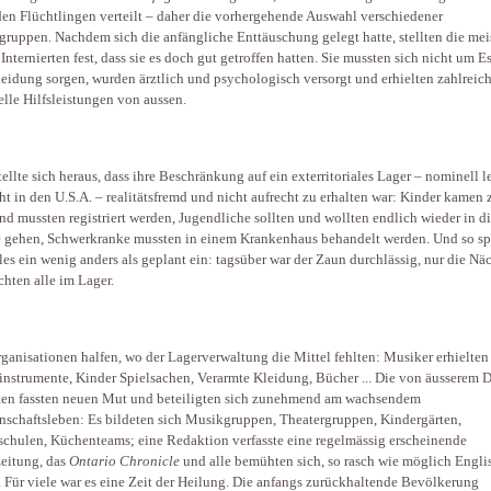
den Flüchtlingen verteilt – daher die vorhergehende Auswahl verschiedener
gruppen. Nachdem sich die anfängliche Enttäuschung gelegt hatte, stellten die mei
 Internierten fest, dass sie es doch gut getroffen hatten. Sie mussten sich nicht um E
eidung sorgen, wurden ärztlich und psychologisch versorgt und erhielten zahlreic
elle Hilfsleistungen von aussen.
tellte sich heraus, dass ihre Beschränkung auf ein exterritoriales Lager – nominell l
cht in den U.S.A. – realitätsfremd und nicht aufrecht zu erhalten war: Kinder kamen 
nd mussten registriert werden, Jugendliche sollten und wollten endlich wieder in d
 gehen, Schwerkranke mussten in einem Krankenhaus behandelt werden. Und so sp
lles ein wenig anders als geplant ein: tagsüber war der Zaun durchlässig, nur die Nä
chten alle im Lager.
rganisationen halfen, wo der Lagerverwaltung die Mittel fehlten: Musiker erhielten
nstrumente, Kinder Spielsachen, Verarmte Kleidung, Bücher ... Die von äusserem 
ten fassten neuen Mut und beteiligten sich zunehmend am wachsendem
schaftsleben: Es bildeten sich Musikgruppen, Theatergruppen, Kindergärten,
chulen, Küchenteams; eine Redaktion verfasste eine regelmässig erscheinende
eitung, das
Ontario Chronicle
und alle bemühten sich, so rasch wie möglich Engli
. Für viele war es eine Zeit der Heilung. Die anfangs zurückhaltende Bevölkerung