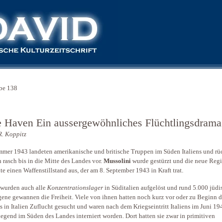
be 138
e Haven Ein aussergewöhnliches Flüchtlingsdrama
R. Koppitz
mer 1943 landeten amerikanische und britische Truppen im Süden Italiens und rü
 rasch bis in die Mitte des Landes vor.
Mussolini
wurde gestürzt und die neue Reg
te einen Waffenstillstand aus, der am 8. September 1943 in Kraft trat.
wurden auch alle
Konzentrationslager
in Süditalien aufgelöst und rund 5.000 jüdi
ene gewannen die Freiheit. Viele von ihnen hatten noch kurz vor oder zu Beginn d
s in Italien Zuflucht gesucht und waren nach dem Kriegseintritt Italiens im Juni 19
egend im Süden des Landes interniert worden. Dort hatten sie zwar in primitiven