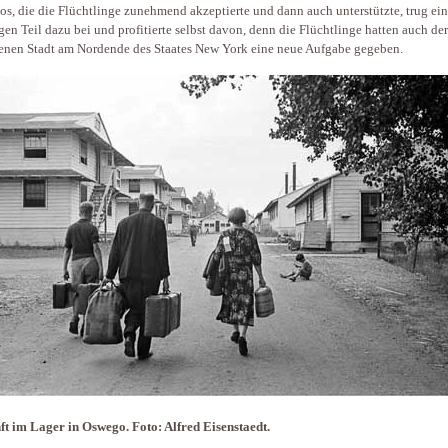
s, die die Flüchtlinge zunehmend akzeptierte und dann auch unterstützte, trug ei
gen Teil dazu bei und profitierte selbst davon, denn die Flüchtlinge hatten auch de
enen Stadt am Nordende des Staates New York eine neue Aufgabe gegeben.
t im Lager in Oswego. Foto: Alfred Eisenstaedt.