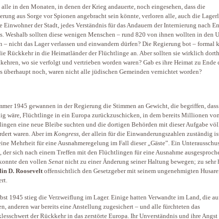
 alle in den Monaten, in denen der Krieg andauerte, noch eingesehen, dass die
ierung aus Sorge vor Spionen angebracht sein könnte, verloren alle, auch die Lager
e Einwohner der Stadt, jedes Verständnis für das Andauern der Internierung nach E
s. Weshalb sollten diese wenigen Menschen – rund 820 von ihnen wollten in den U
n – nicht das Lager verlassen und einwandern dürfen? Die Regierung bot – formal k
die Rückkehr in die Heimatländer der Flüchtlinge an. Aber sollten sie wirklich dort
kehren, wo sie verfolgt und vertrieben worden waren? Gab es ihre Heimat zu Ende 
s überhaupt noch, waren nicht alle jüdischen Gemeinden vernichtet worden?
mer 1945 gewannen in der Regierung die Stimmen an Gewicht, die begriffen, dass
ig wäre, Flüchtlinge in ein Europa zurückzuschicken, in dem bereits Millionen vo
lingen eine neue Bleibe suchten und die dortigen Behörden mit dieser Aufgabe völ
rdert waren. Aber im
Kongress
, der allein für die Einwanderungszahlen zuständig is
eine Mehrheit für eine Ausnahmeregelung im Fall dieser „Gäste”. Ein Unterausschuss
, der sich nach einem Treffen mit den Flüchtlingen für eine Ausnahme ausgesproch
 konnte den vollen ­
Senat
nicht zu einer Änderung seiner Haltung bewegen; zu sehr 
in D.
Roosevelt
offensichtlich den Gesetzgeber mit seinem ungenehmigten Husar
ert.
bst 1945 stieg die Verzweiflung im Lager. Einige hatten Verwandte im Land, die auf
en, anderen war bereits eine Anstellung zugesichert – und alle fürchteten das
esschwert der Rückkehr in das zerstörte Europa. Ihr Unverständnis und ihre Angst