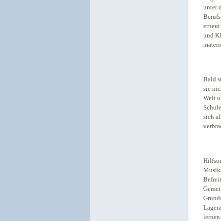
unter 
Berufs
erneut
und Kl
materi
Bald s
sie ni
Welt u
Schule
sich a
verbra
Hilfso
Musiki
Befrei
Gemein
Grunds
Lagerz
lernen