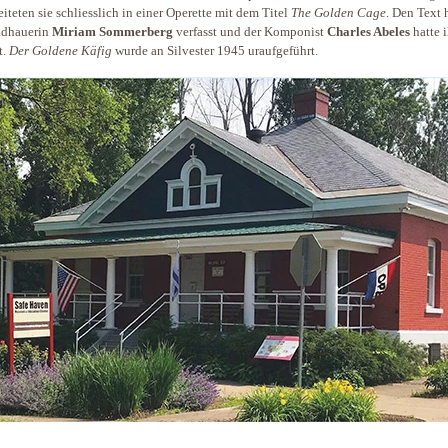
eiteten sie schliesslich in einer Operette mit dem Titel
The Golden Cage
. Den Text 
ldhauerin
Miriam Sommerberg
verfasst und der Komponist
Charles Abeles
hatte 
t.
Der Goldene Käfig
wurde an Silvester 1945 uraufgeführt.