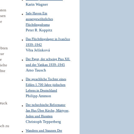
Karin Wagner
sten
Safe Haven Ein
ssen
aussergewöhnliches
he
Flüchtlingsdrama
Peter R. Koppitz
Das Flüchtlingslager in Ivančice
1939–1942
ebten
Věra Jelínková
zur
Der Papst, der schwieg Pius XII.
ie
und der Vatikan 1939–1945
ielte
Arno Tausch
chte
Die sprachliche Tochter eines
Edikts 1.700 Jahre jüdischen
Lebens in Deutschland
Philipp Ammon
Druck
Der tschechische Reformator
Jan Hus Über Kirche, Märtyrer,
Juden und Hussiten
Christoph Tepperberg
sch zu
Wandern und Staunen Der