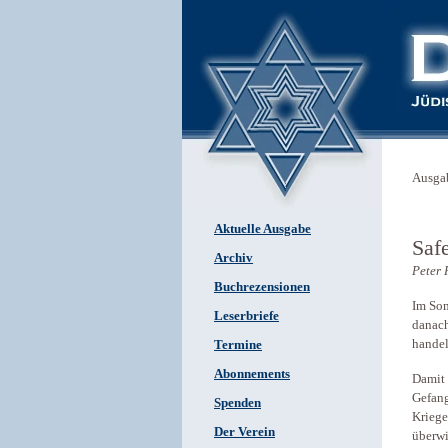
Ausga
Aktuelle Ausgabe
Saf
Archiv
Peter 
Buchrezensionen
Im Som
Leserbriefe
danach
handel
Termine
Abonnements
Damit 
Gefang
Spenden
Kriege
Der Verein
überwi