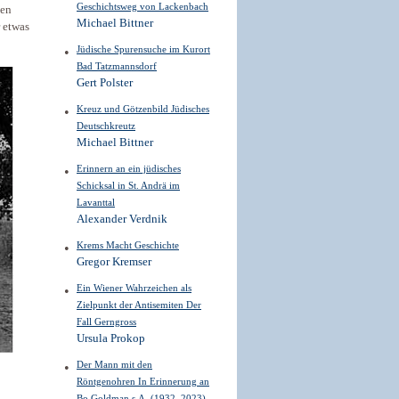
Geschichtsweg von Lackenbach
nen
Michael Bittner
r etwas
Jüdische Spurensuche im Kurort
Bad Tatzmannsdorf
Gert Polster
Kreuz und Götzenbild Jüdisches
Deutschkreutz
Michael Bittner
Erinnern an ein jüdisches
Schicksal in St. Andrä im
Lavanttal
Alexander Verdnik
Krems Macht Geschichte
Gregor Kremser
Ein Wiener Wahrzeichen als
Zielpunkt der Antisemiten Der
Fall Gerngross
Ursula Prokop
Der Mann mit den
Röntgenohren In Erinnerung an
Bo Goldman s.A. (1932–2023)