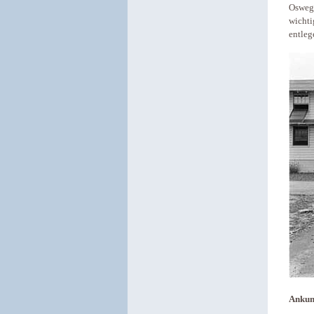
Oswego
wichti
entleg
Ankunf