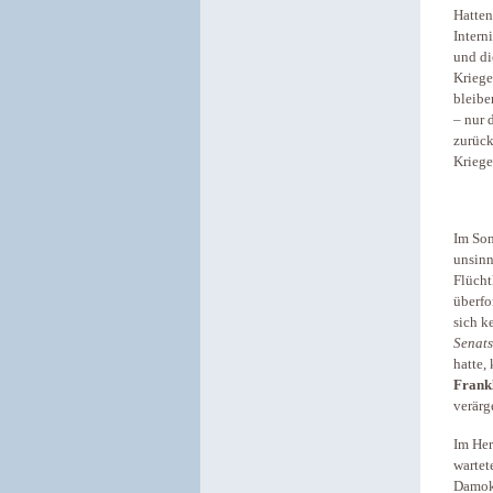
Hatten
Intern
und di
Kriege
bleibe
– nur 
zurück
Kriege
Im Som
unsinn
Flücht
überfo
sich k
Senats
hatte,
Frankl
verärg
Im Her
wartet
Damokl