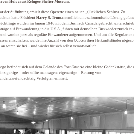
Haven Holocaust Refugee Shelter Museum.
or der Aufführung erhielt diese Operette einen neuen, glücklichen Schluss. Zu
chten hatte Präsident
Harry S.
Truman
endlich eine salomonische Lösung gefun
lüchtlinge wurden im Januar 1946 mit dem Bus nach Canada gebracht, unterschrieb
nträge auf Einwanderung in die U.S.A., fuhren mit demselben Bus wieder zurück in 
 und wurden jetzt als reguläre Einwanderer aufgenommen. Und um alle Regularien 
esses
einzuhalten, wurde ihre Anzahl von den Quoten ihrer Herkunftsländer abgezo
 an waren sie frei – und wieder für sich selbst verantwortlich.
ego befindet sich auf dem Gelände des
Fort Ontario
eine kleine Gedenkstätte, die 
einzigartige – oder sollte man sagen: eigenartige – Rettung von
ndertzweiundachtzig Verfolgten erinnert.