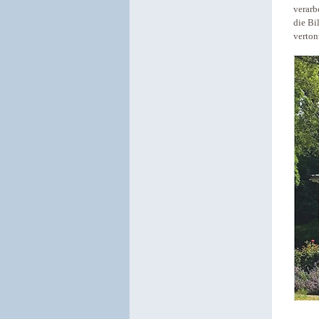
verarb
die Bi
verton