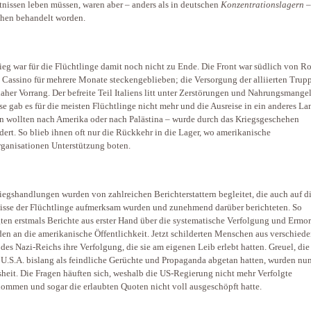
tnissen leben müssen, waren aber – anders als in deutschen
Konzentrationslagern
–
hen behandelt worden.
ieg war für die Flüchtlinge damit noch nicht zu Ende. Die Front war südlich von 
Cassino für mehrere Monate steckengeblieben; die Versorgung der alliierten Trup
daher Vorrang. Der befreite Teil Italiens litt unter Zerstörungen und Nahrungsmangel
e gab es für die meisten Flüchtlinge nicht mehr und die Ausreise in ein anderes La
n wollten nach Amerika oder nach Palästina – wurde durch das Kriegsgeschehen
dert. So blieb ihnen oft nur die Rückkehr in die Lager, wo amerikanische
rganisationen Unterstützung boten.
iegshandlungen wurden von zahlreichen Berichterstattern begleitet, die auch auf d
isse der Flüchtlinge aufmerksam wurden und zunehmend darüber berichteten. So
ten erstmals Berichte aus erster Hand über die systematische Verfolgung und Ermo
den an die amerikanische Öffentlichkeit. Jetzt schilderten Menschen aus verschied
 des Nazi-Reichs ihre Verfolgung, die sie am eigenen Leib erlebt hatten. Greuel, die
 U.S.A. bislang als feindliche Gerüchte und Propaganda abgetan hatten, wurden nun
heit. Die Fragen häuften sich, weshalb die US-Regierung nicht mehr Verfolgte
ommen und sogar die erlaubten Quoten nicht voll ausgeschöpft hatte.