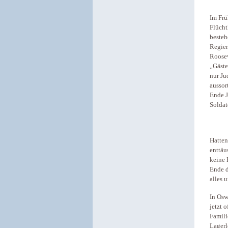
Im Frü
Flücht
besteh
Regier
Roosev
„Gäste
nur Ju
aussor
Ende J
Soldat
Hatten
enttäu
keine 
Ende d
alles 
In Osw
jetzt 
Famili
Lager