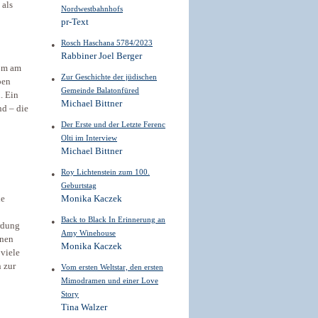
 als
Nordwestbahnhofs
pr-Text
Rosch Haschana 5784/2023
Rabbiner Joel Berger
Rom am
Zur Geschichte der jüdischen
pen
Gemeinde Balatonfüred
. Ein
Michael Bittner
nd – die
Der Erste und der Letzte Ferenc
Olti im Interview
Michael Bittner
Roy Lichtenstein zum 100.
Geburtstag
ie
Monika Kaczek
Back to Black In Erinnerung an
rdung
Amy Winehouse
enen
Monika Kaczek
 viele
 zur
Vom ersten Weltstar, den ersten
Mimodramen und einer Love
Story
Tina Walzer