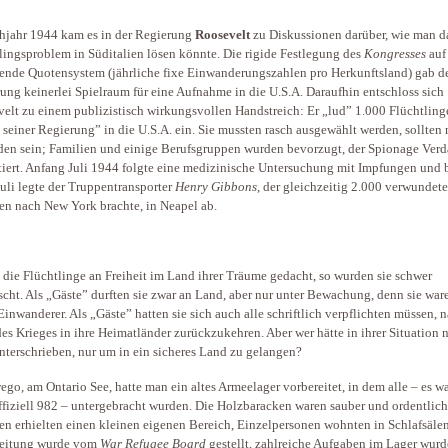
hjahr 1944 kam es in der Regierung
Roosevelt
zu Diskussionen darüber, wie man d
lingsproblem in Süditalien lösen könnte. Die rigide Festlegung des
Kongresses
auf
ende Quotensystem (jährliche fixe Einwanderungszahlen pro Herkunftsland) gab d
ung keinerlei Spielraum für eine Aufnahme in die U.S.A. Daraufhin entschloss sich
elt zu einem publizistisch wirkungsvollen Handstreich: Er „lud” 1.000 Flüchtlinge
 seiner Regierung” in die U.S.A. ein. Sie mussten rasch ausgewählt werden, sollten 
den sein; Familien und einige Berufsgruppen wurden bevorzugt, der Spionage Verd
tiert. Anfang Juli 1944 folgte eine medizinische Untersuchung mit Impfungen und b
uli legte der Truppentransporter
Henry Gibbons
, der gleichzeitig 2.000 verwundete
en nach New York brachte, in Neapel ab.
 die Flüchtlinge an Freiheit im Land ihrer Träume gedacht, so wurden sie schwer
scht. Als „Gäste” durften sie zwar an Land, aber nur unter Bewachung, denn sie war
Einwanderer. Als „Gäste” hatten sie sich auch alle schriftlich verpflichten müssen, 
es Krieges in ihre Heimatländer zurückzukehren. Aber wer hätte in ihrer Situation 
unterschrieben, nur um in ein sicheres Land zu gelangen?
ego, am Ontario See, hatte man ein altes Armeelager vorbereitet, in dem alle – es w
offiziell 982 – untergebracht wurden. Die Holzbaracken waren sauber und ordentlich
en erhielten einen kleinen eigenen Bereich, Einzelpersonen wohnten in Schlafsälen
leitung wurde vom
War Refugee Board
gestellt, zahlreiche Aufgaben im Lager wur