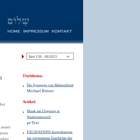
n
Titelthema:
Die Synagoge von Balatonfüred
Michael Bittner
Artikel:
bei
Musik am Ursprung in
Niederösterreich
pr-Text
 neuer
EXCAVATIONS Ausgrabungen
ross
zur vergessenen Geschichte des
erdies