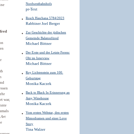
Nordwestbahnhofs
ine
pr-Text
Rosch Haschana 5784/2023
Rabbiner Joel Berger
fred
Zur Geschichte der jüdischen
Gemeinde Balatonfüred
on
Michael Bittner
den
Der Erste und der Letzte Ferenc
Olti im Interview
r
Michael Bittner
rb
Roy Lichtenstein zum 100.
n
Geburtstag
end
Monika Kaczek
essen
Back to Black In Erinnerung an
ehr
Amy Winehouse
rt war,
Monika Kaczek
nnte
damals
Vom ersten Weltstar, den ersten
n
Art
Mimodramen und einer Love
ie
Story
Tina Walzer
ngross