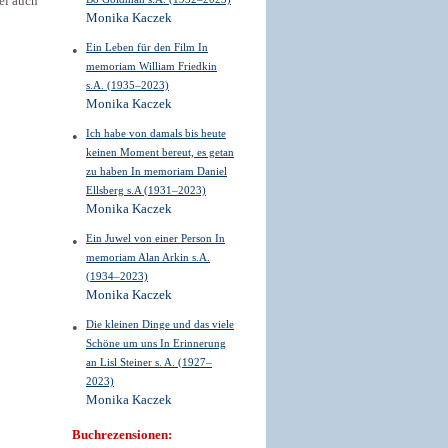
el auch
Monika Kaczek
Ein Leben für den Film In
memoriam William Friedkin
s.A. (1935–2023)
Monika Kaczek
Ich habe von damals bis heute
keinen Moment bereut, es getan
zu haben In memoriam Daniel
Ellsberg s.A (1931–2023)
Monika Kaczek
Ein Juwel von einer Person In
memoriam Alan Arkin s.A.
(1934–2023)
Monika Kaczek
Die kleinen Dinge und das viele
Schöne um uns In Erinnerung
an Lisl Steiner s. A. (1927–
2023)
Monika Kaczek
Buchrezensionen: