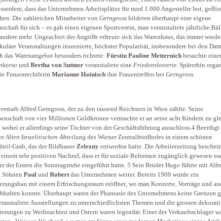
sserdem, dass das Unternehmen Arbeitsplätze für rund 1.000 Angestellte bot, geflis
hen. Die zahlreichen Mitarbeiter von
Gerngross
bildeten überhaupt eine eigene
schaft für sich – es gab einen eigenen Sportverein, man veranstaltete jährliche Bä
 andere mehr. Ungeachtet der Angriffe erfreute sich das Warenhaus, das immer wiede
kuläre Veranstaltungen inszenierte, höchster Popularität, insbesondere bei den Dam
ch das Warenangebot besonders richtete:
Fürstin Pauline Metternich
besuchte eine
nkorso
und
Bertha von Suttner
veranstaltete eine
Friedenslotterie
. Späterhin organ
ie Frauenrechtlerin
Marianne Hainisch
ihre Frauentreffen bei
Gerngross
.
erstarb Alfred Gerngross, der zu den tausend Reichsten in Wien zählte. Seine
senschaft von vier Millionen Goldkronen vermachte er an seine acht Kindern zu gl
, wobei er allerdings seine Töchter von der Geschäftsführung ausschloss.4 Beerdigt
der
Alten Israelitischen Abteilung
des Wiener Zentralfriedhofes in einem schönen
stil
-Grab, das der Bildhauer
Zelezny
entworfen hatte. Die Arbeiterzeitung beschei
 einem sehr positiven Nachruf, dass er für soziale Reformen zugänglich gewesen w
ner der Ersten die Sonntagsruhe eingeführt hatte. 5 Sein Bruder Hugo führte mit Alfr
n Söhnen
Paul
und
Robert
das Unternehmen weiter. Bereits 1909 wurde ein
erungsbau mit einem Erfrischungsraum eröffnet, wo man Konzerte, Vorträge und an
bhalten konnte. Überhaupt waren der Phantasie des Unternehmens keine Grenzen ge
ranstaltete Ausstellungen zu unterschiedlichsten Themen und die grossen dekorat
ierungen zu Weihnachten und Ostern waren legendär. Einer der Verkaufsschlager w