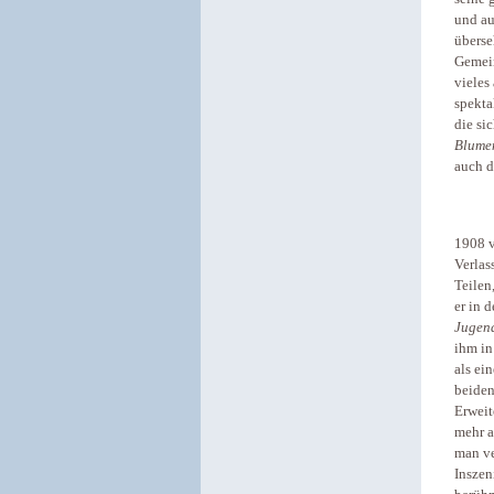
und au
überse
Gemein
vieles
spekta
die si
Blume
auch d
1908 v
Verlas
Teilen
er in 
Jugend
ihm in
als ei
beide
Erweit
mehr a
man ve
Inszen