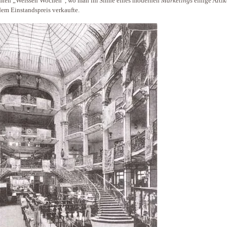
mten „Weissen Wochen“, wo man im Sinne eines modernen
Marketings
einige Artik
dem Einstandspreis verkaufte.