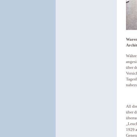
Warenh
Archit
Währe
angesi
über d
Versic
Tagesf
nahezu
All di
über d
überra
„Leuch
1929 a
Genera