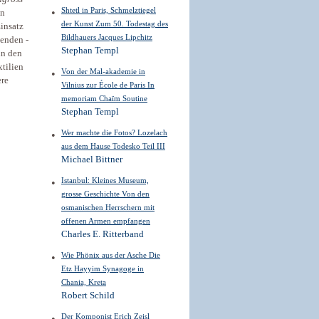
Shtetl in Paris, Schmelztiegel
en
der Kunst Zum 50. Todestag des
insatz
Bildhauers Jacques Lipchitz
menden ­
Stephan Templ
in den
tilien
Von der Mal-akademie in
ere
Vilnius zur École de Paris In
memoriam Chaïm Soutine
Stephan Templ
Wer machte die Fotos? Lozelach
aus dem Hause Todesko Teil III
Michael Bittner
Istanbul: Kleines Museum,
grosse Geschichte Von den
osmanischen Herrschern mit
offenen Armen empfangen
Charles E. Ritterband
Wie Phönix aus der Asche Die
Etz Hayyim Synagoge in
Chania, Kreta
Robert Schild
Der Komponist Erich Zeisl