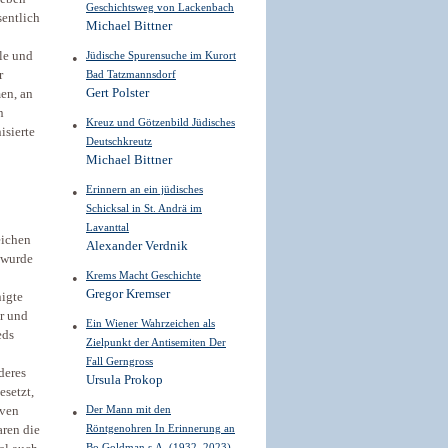
Geschichtsweg von Lackenbach
sentlich
Michael Bittner
lle und
Jüdische Spurensuche im Kurort
r
Bad Tatzmannsdorf
Gert Polster
en, an
n
Kreuz und Götzenbild Jüdisches
isierte
Deutschkreutz
Michael Bittner
Erinnern an ein jüdisches
Schicksal in St. Andrä im
Lavanttal
eichen
Alexander Verdnik
 wurde
Krems Macht Geschichte
Gregor Kremser
nigte
ar und
Ein Wiener Wahrzeichen als
eds
Zielpunkt der Antisemiten Der
Fall Gerngross
deres
Ursula Prokop
setzt,
Der Mann mit den
iven
Röntgenohren In Erinnerung an
aren die
Bo Goldman s.A. (1932–2023)