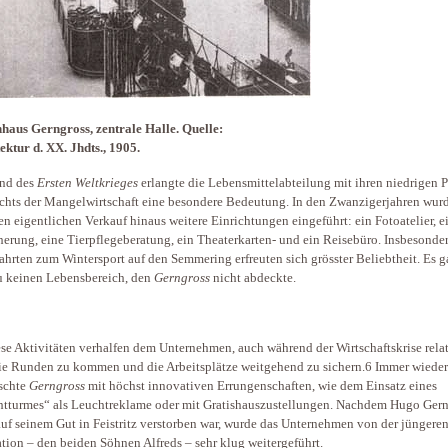
aus Gerngross, zentrale Halle. Quelle:
ektur d. XX. Jhdts., 1905.
nd des
Ersten Weltkrieges
erlangte die Lebensmittelabteilung mit ihren niedrigen P
chts der Mangelwirtschaft eine besondere Bedeutung. In den Zwanzigerjahren wur
en eigentlichen Verkauf hinaus weitere Einrichtungen eingeführt: ein Fotoatelier, e
herung, eine Tierpflegeberatung, ein Theaterkarten- und ein Reisebüro. Insbesonder
ahrten zum Wintersport auf den Semmering erfreuten sich grösster Beliebtheit. Es g
 keinen Lebensbereich, den
Gerngross
nicht abdeckte.
ese Aktivitäten verhalfen dem Unternehmen, auch während der Wirtschaftskrise relat
ie Runden zu kommen und die Arbeitsplätze weitgehend zu sichern.6 Immer wieder
schte
Gerngross
mit höchst innovativen Errungenschaften, wie dem Einsatz eines
tturmes“ als Leuchtreklame oder mit Gratishauszustellungen. Nachdem Hugo Gern
uf seinem Gut in Feistritz verstorben war, wurde das Unternehmen von der jüngere
tion – den beiden Söhnen Alfreds – sehr klug weitergeführt.