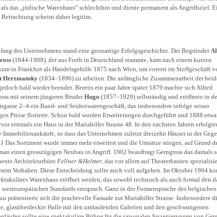
s als das „jüdische Warenhaus“ schlechthin und diente permanent als Angriffsziel. E
 Betrachtung scheint daher legitim.
ang des Unternehmens stand eine grossartige Erfolgsgeschichte. Der Begründer
Al
ross
(1844-1908), der aus Forth in Deutschland stammte, kam nach einem kurzen
kum in Frankfurt als Handelsgehilfe 1875 nach Wien, um vorerst im Stoffgeschäft v
t Herz­mansky
(1834–1896) zu arbeiten. Die anfängliche Zusammenarbeit der bei
jedoch bald wieder beendet. Bereits ein paar Jahre später 1879 machte sich Alfred
oss mit seinem jüngeren Bruder
Hugo
(1857–1929) selbständig und eröffnete in de
ngasse 2–4 ein Band- und Seidenwarengeschäft, das insbesondere infolge seiner
gen Preise florierte. Schon bald wurden Erweiterungen durchgeführt und 1888 erwa
ross
erstmals ein Haus in der Mariahilfer Strasse 48. In den nächsten Jahren erfolgte
e Immobilienankäufe, so dass das Unternehmen zuletzt dreizehn Häuser in der Geg
.1 Das Sortiment wurde immer mehr erweitert und die Umsätze stiegen, auf Grund d
an einen grosszügigen Neubau in Angriff. 1902 beauftragt Gerngross das damals s
ente Architekturbüro
Fellner &Helmer
, das vor allem auf Theaterbauten spezialisie
esem Vorhaben. Diese Entscheidung sollte auch voll aufgehen. Im Oktober 1904 ko
ektakuläres Warenhaus eröffnet werden, das sowohl technisch als auch formal den 
n westeuropäischen Standards entsprach. Ganz in der Formensprache des belgische
au
präsentierte sich die prachtvolle Fassade zur Mariahilfer Strasse. Insbesondere d
le, glasüberdeckte Halle mit den umlaufenden Galerien und den geschwungenen
nläufen sollte eine spektakuläre Bühne für die saisonalen Inszenierungen von
Ger