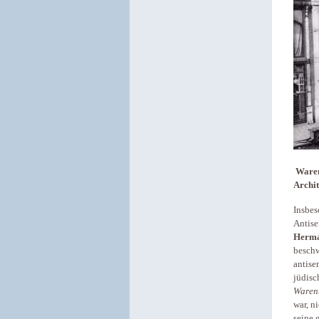
Warenh
Archit
Insbes
Antise
Herma
beschw
antise
jüdisc
Waren
war, n
seine 