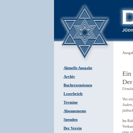
Ausga
Aktuelle Ausgabe
Ein
Archiv
Der
Buchrezensionen
Ursul
Leserbriefe
Vor ei
Termine
Juden
jüdisc
Abonnements
Spenden
Im Rah
Verkau
Der Verein
eine z