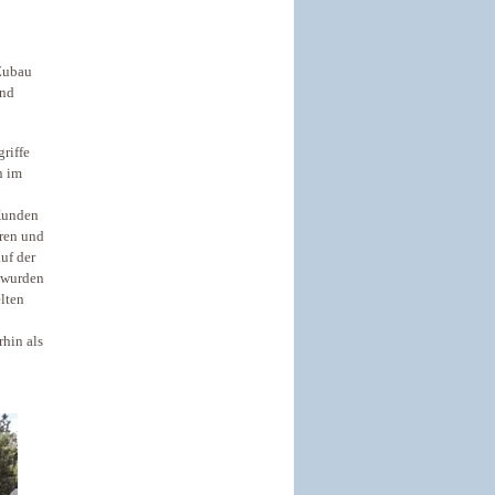
 Zubau
und
riffe
n im
 Kunden
ören und
uf der
, wurden
lten
rhin als