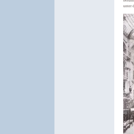
berüh
unter 