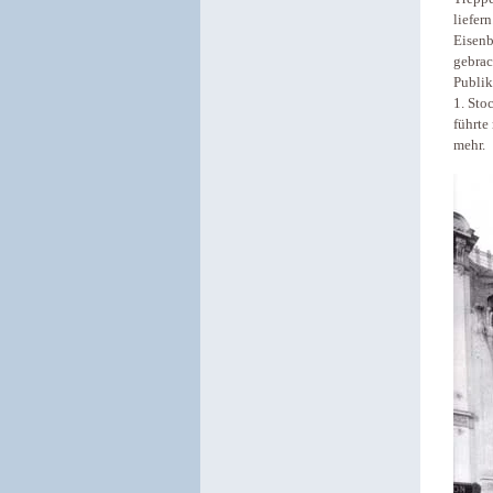
liefer
Eisenb
gebrac
Publik
1. Sto
führte
mehr.