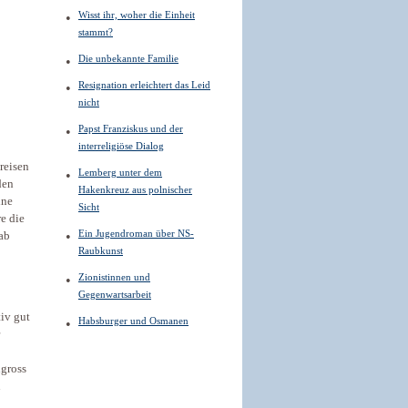
Wisst ihr, woher die Einheit
stammt?
Die unbekannte Familie
Resignation erleichtert das Leid
nicht
Papst Franziskus und der
interreligiöse Dialog
reisen
Lemberg unter dem
den
Hakenkreuz aus polnischer
ine
Sicht
e die
Ein Jugendroman über NS-
ab
Raubkunst
Zionistinnen und
Gegenwartsarbeit
iv gut
Habsburger und Osmanen
gross
n