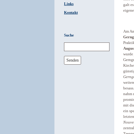
Links
galt e
eigene
Kontakt
Am Anf
Suche
Gerng
Prakti
Augus
wurde 
Senden
Gerngr
Kirche
günsti
Gerng
weiter
besass
nahm m
promin
mit di
ein sp
letzte
Nouve
zentra
Treppe