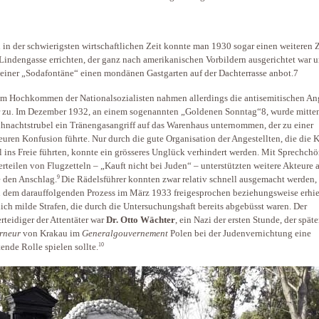
 in der schwierigsten wirtschaftlichen Zeit konnte man 1930 sogar einen weiteren
 Lindengasse errichten, der ganz nach amerikanischen Vorbildern ausgerichtet war 
einer „Sodafontäne“ einen mondänen Gastgarten auf der Dachterrasse anbot.7
m Hochkommen der Nationalsozialisten nahmen allerdings die antisemitischen Ang
 zu. Im Dezember 1932, an einem sogenannten „Goldenen Sonntag“8, wurde mitte
hnachtstrubel ein Tränengasangriff auf das Warenhaus unternommen, der zu einer
uren Konfusion führte. Nur durch die gute Organisation der Angestellten, die die
l ins Freie führten, konnte ein grösseres Unglück verhindert werden. Mit Sprechch
rteilen von Flugzetteln – „Kauft nicht bei Juden“ – unterstützten weitere Akteure a
9
e den Anschlag.
Die Rädelsführer konnten zwar relativ schnell ausgemacht werden
n dem darauffolgenden Prozess im März 1933 freigesprochen beziehungsweise erhie
lich milde Strafen, die durch die Untersuchungshaft bereits abgebüsst waren. Der
erteidiger der Attentäter war
Dr. Otto Wächter
, ein Nazi der ersten Stunde, der späte
rneur
von Krakau im
Generalgouvernement
Polen bei der Judenvernichtung eine
10
ende Rolle spielen sollte.