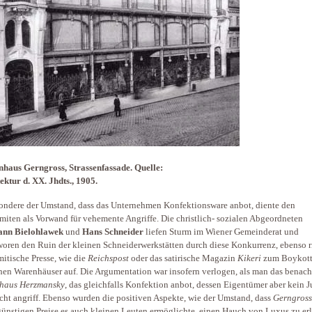
aus Gerngross, Strassenfassade. Quelle:
ektur d. XX. Jhdts., 1905.
ondere der Umstand, dass das Unternehmen Konfektionsware anbot, diente den
miten als Vorwand für vehemente Angriffe. Die christlich- sozialen Abgeordneten
nn Bielohlawek
und
Hans Schneider
liefen Sturm im Wiener Gemeinderat und
oren den Ruin der kleinen Schneiderwerkstätten durch diese Konkurrenz, ebenso ri
mitische Presse, wie die
Reichspost
oder das satirische Magazin
Kikeri
zum Boykott
hen Warenhäuser auf. Die Argumentation war insofern verlogen, als man das benach
haus Herzmansky
, das gleichfalls Konfektion anbot, dessen Eigentümer aber kein 
icht angriff. Ebenso wurden die positiven Aspekte, wie der Umstand, dass
Gerngross
günstigen Preise es auch kleinen Leuten ermöglichte, einen Hauch von Luxus zu er