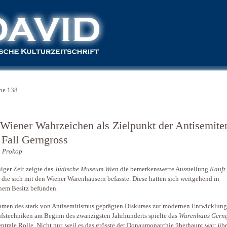
be 138
 Wiener Wahrzeichen als Zielpunkt der Antisemite
 Fall Gerngross
a Prokop
niger Zeit zeigte das
Jüdische Museum Wien
die bemerkenswerte Ausstellung
Kauft 
, die sich mit den Wiener Warenhäusern befasste. Diese hatten sich weitgehend in
hem Besitz befunden.
men des stark von Antisemitismus geprägten Diskurses zur modernen Entwicklung
fstechniken am Beginn des zwanzigsten Jahrhunderts spielte das
Warenhaus Gerng
entrale Rolle. Nicht nur, weil es das grösste der Donaumonarchie überhaupt war: üb