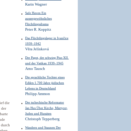
Karin Wagner
Safe Haven Ein
aussergewöhnliches
Flüchtlingsdrama
Peter R. Koppitz
Das Flüchtlingslager in Ivančice
1939–1942
Věra Jelínková
Der Papst, der schwieg Pius XII.
und der Vatikan 1939–1945
Arno Tausch
Die sprachliche Tochter eines
Edikts 1.700 Jahre jüdischen
Lebens in Deutschland
Philipp Ammon
Der tschechische Reformator
ef die
Jan Hus Über Kirche, Märtyrer,
 der
Juden und Hussiten
barte
Christoph Tepperberg
Jude
durch
Wandern und Staunen Der
leben