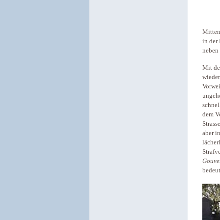
Mitten
in der
neben 
Mit de
wieder
Vorwei
ungehe
schnel
dem Ve
Strass
aber i
lächer
Strafv
Gouve
bedeut