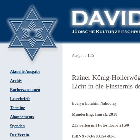
Ausgabe 125
Aktuelle Ausgabe
Rainer König-Hollerwög
Archiv
Licht in die Finsternis 
Buchrezensionen
Leserbriefe
Evelyn Ebrahim Nahooray
Termine
Munderfing: Innsalz 2018
Abonnements
215 Seiten mit Fotos, Euro 21,90
Spenden
Der Verein
ISBN 978-3-903154-81-0