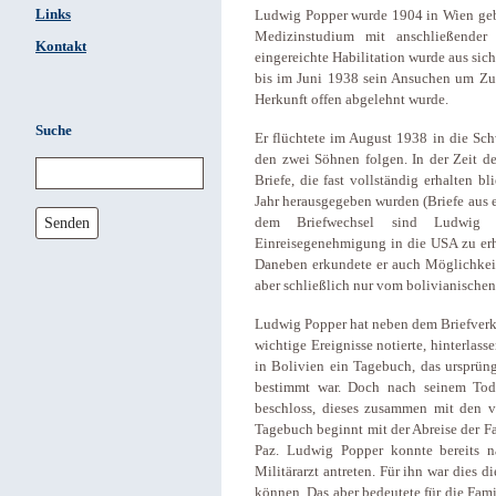
Links
Ludwig Popper wurde 1904 in Wien gebo
Medizinstudium mit anschließender
Kontakt
eingereichte Habilitation wurde aus sic
bis im Juni 1938 sein Ansuchen um Zul
Herkunft offen abgelehnt wurde.
Suche
Er flüchtete im August 1938 in die Schw
den zwei Söhnen folgen. In der Zeit d
Briefe, die fast vollständig erhalten 
Jahr herausgegeben wurden (Briefe aus e
Senden
dem Briefwechsel sind Ludwig P
Einreisegenehmigung in die USA zu erhal
Daneben erkundete er auch Möglichkeit
aber schließlich nur vom bolivianische
Ludwig Popper hat neben dem Briefverke
wichtige Ereignisse notierte, hinterlas
in Bolivien ein Tagebuch, das ursprün
bestimmt war. Doch nach seinem Tod
beschloss, dieses zusammen mit den v
Tagebuch beginnt mit der Abreise der F
Paz. Ludwig Popper konnte bereits n
Militärarzt antreten. Für ihn war dies d
können. Das aber bedeutete für die Fami