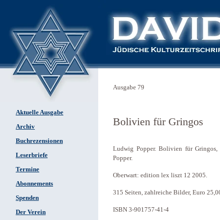
Ausgabe 79
Aktuelle Ausgabe
Bolivien für Gringos
Archiv
Buchrezensionen
Ludwig Popper. Bolivien für Gringos, 
Leserbriefe
Popper.
Termine
Oberwart: edition lex liszt 12 2005.
Abonnements
315 Seiten, zahlreiche Bilder, Euro 25,0
Spenden
ISBN 3-901757-41-4
Der Verein