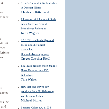
eit
Synagogen und jüdisches Leben
in Obernai, Elsass
Charles E. Ritterband
uns
de Jahr
Ich nenne mich heute mit Stolz
einen Juden Zu Arnold
Schönbergs Judentum
Karin Wagner
s
6.9.1936: Kadimah Sigmund
ränität
Freud und die jüdisch-
chen
nationalen
Gerichts
Hochschulvereinigungen
das
Gregor Gatscher-Riedl
Ein Illusionist der ersten Stunde
Harry Houdini zum 150.
Geburtstag
Tina Walzer
Hey, that’s no way to say
Es
goodbye Zum 90. Geburtstag
enstes
von Leonard Cohen
Michael Bittner
st eine
n und
Leonard Cohen s.A. (1934–