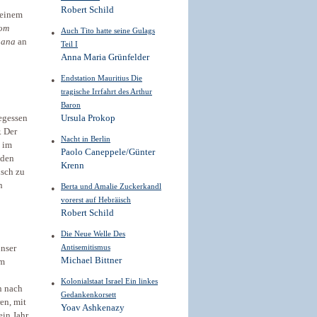
Robert Schild
 einem
om
Auch Tito hatte seine Gulags
hana
an
Teil I
Anna Maria Grünfelder
Endstation Mauritius Die
tragische Irrfahrt des Arthur
Baron
gegessen
Ursula Prokop
. Der
Nacht in Berlin
 im
Paolo Caneppele/Günter
 den
Krenn
isch zu
n
Berta und Amalie Zuckerkandl
vorerst auf Hebräisch
Robert Schild
Die Neue Welle Des
Antisemitismus
unser
Michael Bittner
em
Kolonialstaat Israel Ein linkes
n nach
Gedankenkorsett
en, mit
Yoav Ashkenazy
ein Jahr