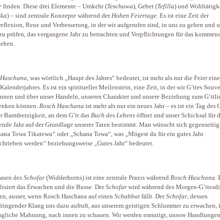
r
finden. Diese drei Elemente – Umkehr (
Teschuwa
), Gebet (
Tefilla
) und Wohltätigk
kka
) – sind zentrale Konzepte während der
Hohen Feiertage
. Es ist eine Zeit der
reflexion, Reue und Verbesserung, in der wir aufgerufen sind, in uns zu gehen und 
 zu prüfen, das vergangene Jahr zu betrachten und Verpflichtungen für das kommen
ehen.
 Haschana
, was wörtlich „Haupt des Jahres“ bedeutet, ist mehr als nur die Feier eine
Kalenderjahres. Es ist ein spiritueller Meilenstein, eine Zeit, in der wir G’ttes Souve
nnen und über unser Handeln, unseren Charakter und unsere Beziehung zum G’ttli
enken können.
Rosch Haschana
ist mehr als nur ein neues Jahr – es ist ein Tag des 
r Barmherzigkeit, an dem G’tt das
Buch des Lebens
öffnet und unser Schicksal für 
de Jahr auf der Grundlage unserer Taten bestimmt. Man wünscht sich gegenseitig
ana Towa Tikatewu“ oder „Schana Towa“, was „Mögest du für ein gutes Jahr
chrieben werden“ beziehungsweise „Gutes Jahr“ bedeutet.
asen des
Schofar
(Widderhorns) ist eine zentrale Praxis während
Rosch Haschana
. 
isiert das Erwachen und die Busse. Der
Schofar
wird während des Morgen-G’ttesdi
en, ausser, wenn Rosch Haschana auf einen
Schabbat
fällt. Der
Schofar
, dessen
ringender Klang uns dazu aufruft, aus unserem geistigen Schlummer zu erwachen, i
ngliche Mahnung, nach innen zu schauen. Wir werden ermutigt, unsere Handlunge