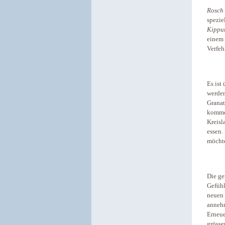
Rosch
spezie
Kippu
einem 
Verfeh
Es ist
werden
Granat
komme
Kreisl
essen.
möchte
Die ge
Gefühl
neuen 
annehm
Erneu
grösse