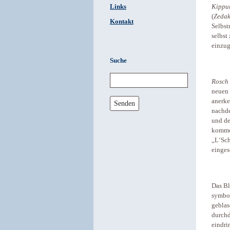
Links
Kippu
(
Zeda
Kontakt
Selbst
selbst
einzug
Suche
Rosch
neuen 
anerke
Senden
nachd
und de
kommen
„L‘Sch
einges
Das Bl
symbol
geblas
durchd
eindri