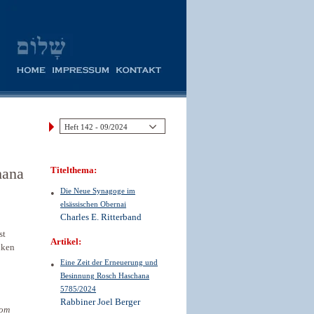
hana
Titelthema:
Die Neue Synagoge im
elsässischen Obernai
Charles E. Ritterband
st
Artikel:
nken
Eine Zeit der Erneuerung und
Besinnung Rosch Haschana
5785/2024
Rabbiner Joel Berger
om