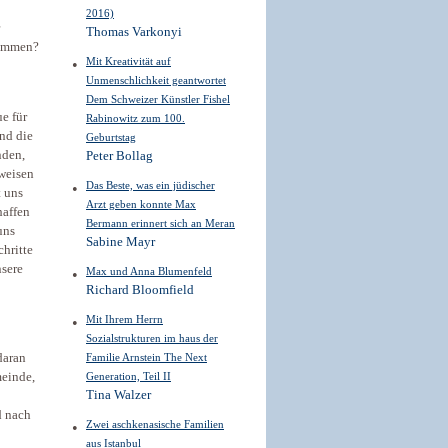
2016)
Thomas Varkonyi
kommen?
Mit Kreativität auf
Unmenschlichkeit geantwortet
Dem Schweizer Künstler Fishel
ue für
Rabinowitz zum 100.
nd die
Geburtstag
nden,
Peter Bollag
sweisen
Das Beste, was ein jüdischer
t uns
Arzt geben konnte Max
haffen
Bermann erinnert sich an Meran
uns
Sabine Mayr
chritte
nsere
Max und Anna Blumenfeld
Richard Bloomfield
Mit Ihrem Herrn
Sozialstrukturen im haus der
daran
Familie Arnstein The Next
meinde,
Generation, Teil II
Tina Walzer
d nach
Zwei aschkenasische Familien
aus Istanbul