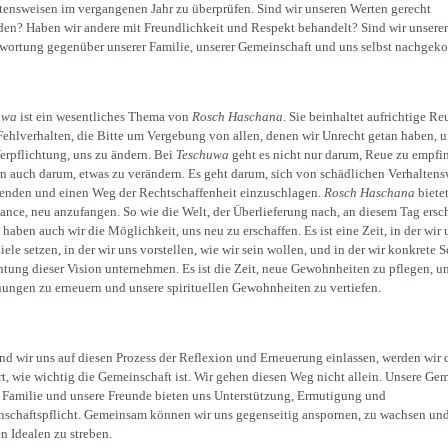
tensweisen im vergangenen Jahr zu überprüfen. Sind wir unseren Werten gerecht
en? Haben wir andere mit Freundlichkeit und Respekt behandelt? Sind wir unserer
wortung gegenüber unserer Familie, unserer Gemeinschaft und uns selbst nachge
uwa
ist ein wesentliches Thema von
Rosch Haschana
. Sie beinhaltet aufrichtige Re
Fehlverhalten, die Bitte um Vergebung von allen, denen wir Unrecht getan haben, u
Verpflichtung, uns zu ändern. Bei
Teschuwa
geht es nicht nur darum, Reue zu empfi
n auch darum, etwas zu verändern. Es geht darum, sich von schädlichen Verhalten
nden und einen Weg der Rechtschaffenheit einzuschlagen.
Rosch
Haschana
biete
ance, neu anzufangen. So wie die Welt, der Überlieferung nach, an diesem Tag ersc
 haben auch wir die Möglichkeit, uns neu zu erschaffen. Es ist eine Zeit, in der wir 
iele setzen, in der wir uns vorstellen, wie wir sein wollen, und in der wir konkrete S
htung dieser Vision unternehmen. Es ist die Zeit, neue Gewohnheiten zu pflegen, u
ungen zu erneuern und unsere spirituellen Gewohnheiten zu vertiefen.
d wir uns auf diesen Prozess der Reflexion und Erneuerung einlassen, werden wir 
rt, wie wichtig die Gemeinschaft ist. Wir gehen diesen Weg nicht allein. Unsere Ge
 Familie und unsere Freunde bieten uns Unterstützung, Ermutigung und
schaftspflicht. Gemeinsam können wir uns gegenseitig anspornen, zu wachsen un
n Idealen zu streben.