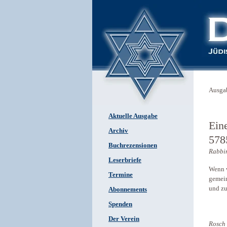
Ausga
Aktuelle Ausgabe
Ein
Archiv
578
Buchrezensionen
Rabbin
Leserbriefe
Wenn w
Termine
gemein
und zu
Abonnements
Spenden
Der Verein
Rosch