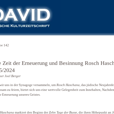
be 142
e Zeit der Erneuerung und Besinnung Rosch Hasc
5/2024
er Joel Berger
ir uns in der Synagoge versammeln, um
Rosch Haschana,
das jüdische Neujahrsfe
sam zu feiern, bietet sich uns eine wertvolle Gelegenheit zum Innehalten, Nachde
r Erneuerung unseres Geistes.
 Haschana
markiert den Beginn der
Zehn Tage der Busse,
die ihren Höhepunkt an
J