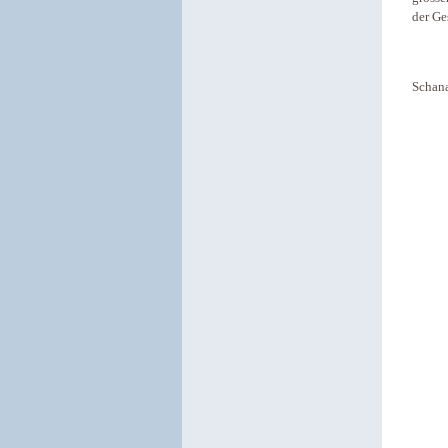
der Ge
Schana