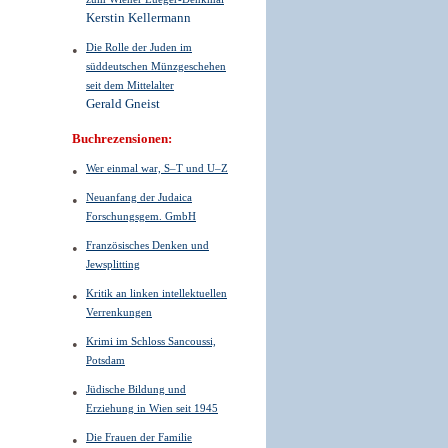
Kerstin Kellermann
Die Rolle der Juden im
süddeutschen Münzgeschehen
seit dem Mittelalter
Gerald Gneist
Buchrezensionen:
Wer einmal war, S–T und U–Z
Neuanfang der Judaica
Forschungsgem. GmbH
Französisches Denken und
Jewsplitting
Kritik an linken intellektuellen
Verrenkungen
Krimi im Schloss Sancoussi,
Potsdam
Jüdische Bildung und
Erziehung in Wien seit 1945
Die Frauen der Familie