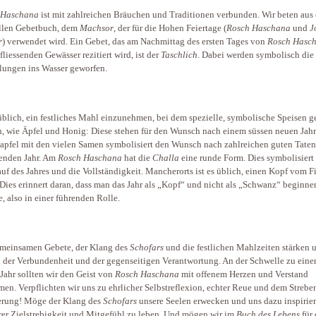
 Haschana
ist mit zahlreichen Bräuchen und Traditionen verbunden. Wir beten aus
llen Gebetbuch, dem
Machsor
, der für die Hohen Feiertage (
Rosch Haschana
und
J
r
) verwendet wird. Ein Gebet, das am Nachmittag des ersten Tages von
Rosch Hasc
fliessenden Gewässer rezitiert wird, ist der
Taschlich
. Dabei werden symbolisch die
lungen ins Wasser geworfen.
 üblich, ein festliches Mahl einzunehmen, bei dem spezielle, symbolische Speisen 
, wie Äpfel und Honig: Diese stehen für den Wunsch nach einem süssen neuen Jahr
apfel mit den vielen Samen symbolisiert den Wunsch nach zahlreichen guten Taten
nden Jahr. Am
Rosch Haschana
hat die
Challa
eine runde Form. Dies symbolisiert
auf des Jahres und die Vollständigkeit. Mancherorts ist es üblich, einen Kopf vom F
 Dies erinnert daran, dass man das Jahr als „Kopf“ und nicht als „Schwanz“ beginne
, also in einer führenden Rolle.
meinsamen Gebete, der Klang des
Schofars
und die festlichen Mahlzeiten stärken 
 der Verbundenheit und der gegenseitigen Verantwortung. An der Schwelle zu ein
Jahr sollten wir den Geist von
Rosch Haschana
mit offenem Herzen und Verstand
en. Verpflichten wir uns zu ehrlicher Selbstreflexion, echter Reue und dem Strebe
erung! Möge der Klang des
Schofars
unsere Seelen erwecken und uns dazu inspirier
rer Zielstrebigkeit und Mitgefühl zu leben. Und mögen wir im
Buch des Lebens
für 