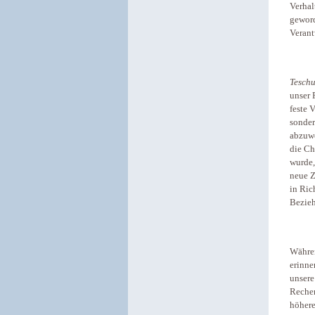
Verhal
geword
Verant
Tesch
unser 
feste 
sonder
abzuwe
die Ch
wurde,
neue Z
in Ric
Bezieh
Währen
erinne
unsere
Rechen
höhere