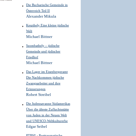
Die Bucharische Gemeinde in
Österreich Teil II
Alexander Mikula
Keszthely Eine kleine jüdische
Welt
Michael Bittner
Szombathely – jüdische
Gemeinde und jüdischer
Friedhof
Michael Bittner
Das Lager im Eisenbergeramt
Die Nachkommen jüdische
Zwangsarbeiter und ihre
Erinnerungen
Robert Streibel
Die Judensavanne Südamerikas
Über die älteste Zufluchtsstätte
von Juden in der Neuen Welt
und UNESCO-Weltkulturerbe
Edgar Seibel
PTBS* - Posttraumatische