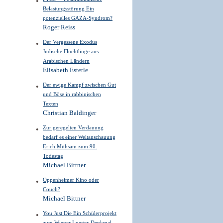
Belastungsstörung Ein
potenzielles GAZA-Syndrom?
Roger Reiss
Der Vergessene Exodus
Jüdische Flüchtlinge aus
Arabischen Ländern
Elisabeth Esterle
Der ewige Kampf zwischen Gut
und Böse in rabbinischen
Texten
Christian Baldinger
Zur geregelten Verdauung
bedarf es einer Weltanschauung
Erich Mühsam zum 90.
Todestag
Michael Bittner
Oppenheimer Kino oder
Couch?
Michael Bittner
You Just Die Ein Schülerprojekt
zum Wiener Lueger-Denkmal