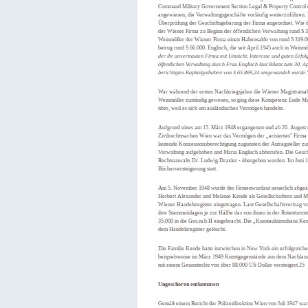
Command Military Government Section Legal & Property Control d
angewiesen, die Verwaltungsgeschäfte vorläufig weiterzuführen.
Überprüfung der Geschäftsgebarung der Firma angeordnet. Wie d
der Wiener Firma zu Beginn der öffentlichen Verwaltung rund S 
Weinmüller der Wiener Firma einen Habensaldo von rund S 319.00
betrug rund S 66.000. Englisch, die seit April 1945 auch in Weinm
der ihr anvertrauten Firma mit Umsicht, Interesse und guten Erfol
öffentlichen Verwaltung durch Frau Englisch laut Bilanz zum 30. Ap
berichtigtes Kapitalguthaben von S 65.869,24 umgewandelt wurde.
War während der ersten Nachkriegsjahre die Wiener Magistratsabt
Weinmüller zuständig gewesen, so ging diese Kompetenz Ende M
über, weil es sich um ausländisches Vermögen handelte.
Aufgrund eines am 15. März 1948 ergangenen und ab 20. August r
Zivilrechtssachen Wien war das Vermögen der „arisierten" Firma
lautende Konzessionsberechtigung zugunsten der Antragsteller z
Verwaltung aufgehoben und Maria Englisch abberufen. Die Gesch
Rechtsanwalts Dr. Ludwig Draxler - übergeben werden. Im Juni 19
Bücherversteigerung statt.
Am 5. November 1948 wurde der Firmenwortlaut neuerlich abgeänd
Herbert Alexander und Melanie Kende als Gesellschaftern und Mar
Wiener Handelsregister eingetragen. Laut Gesellschaftsvertrag
ihre Stammeinlagen je zur Hälfte das von ihnen in der Rotenturm
35.000 in die Ges.m.b.H eingebracht. Die „Kunstauktionshaus Ken
dem Handelsregister gelöscht.
Die Familie Kende hatte inzwischen in New York ein erfolgreiche
beispielsweise im März 1949 Kunstgegenstände aus dem Nachlass
mit einem Gesamterlös von über 88.000 US-Dollar versteigert.25
Ungeschoren entkommen
Gemäß einem Bericht der Polizeidirektion Wien von Juli 1947 w