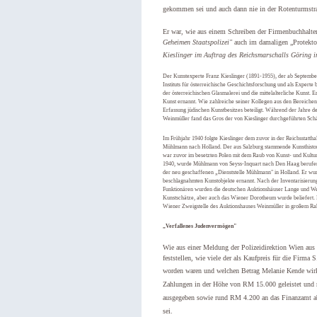
gekommen sei und auch dann nie in der Rotenturmstr
Er war, wie aus einem Schreiben der Firmenbuchhalt
Geheimen Staatspolizei"
auch im damaligen „Protekt
Kieslinger im Auftrag des Reichsmarschalls Göring i
Der Kunstexperte Franz Kieslinger (1891-1955), der ab September 
Instituts für österreichische Geschichtsforschung und als Expert
der österreichischen Glasmalerei und die mittelalterliche Kunst.
Kunst ernannt. Wie zahlreiche seiner Kollegen aus den Bereiche
Erfassung jüdischen Kunstbesitzes beteiligt. Während der Jahre de
Weinmüller fand das Gros der von Kieslinger durchgeführten Schä
Im Frühjahr 1940 folgte Kieslinger dem zuvor in der Reichsstatthal
Mühlmann nach Holland. Der aus Salzburg stammende Kunsthistori
war zuvor im besetzten Polen mit dem Raub von Kunst- und Kultur
1940, wurde Mühlmann von Seyss-Inquart nach Den Haag berufen u
der neu geschaffenen „Dienststelle Mühlmann" in Holland. Er wur
beschlagnahmten Kunstobjekte ernannt. Nach der Inventarisierun
Funktionären wurden die deutschen Auktionshäuser Lange und W
Kunstschätze, aber auch das Wiener Dorotheum wurde beliefert. E
Wiener Zweigstelle des Auktionshauses Weinmüller in großem Ra
„Verfallenes Judenvermögen"
Wie aus einer Meldung der Polizeidirektion Wien aus
feststellen, wie viele der als Kaufpreis für die Firm
worden waren und welchen Betrag Melanie Kende wi
Zahlungen in der Höhe von RM 15.000 geleistet und r
ausgegeben sowie rund RM 4.200 an das Finanzamt ab
sei.