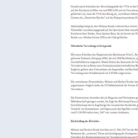
Gemäß einem Schreiben der Abwicklungsstelle der VVSt an den 
auf den Kaufpreis in Höhe von rund RM 4.200 auf ein Verwahr
geflüchtet war, hatte die VVSt den Betrag als „verfallenes Jud
Gunsten des „Deutschen Reiches" auf das Postsparkassenkonto Nr
Aktenmäßig belegt ist, dass Melanie Kende während ihrer letzten
Weinmüller vereinbarungsgemäß auf das Sperrkonto hätte einzahlen 
Erzieherin ihrer Kinder, Dora Antonie Born, die sie bereits seit 
Kende war offenbar bereits 1938 in die USA geflüchtet.
Öffentliche Verwaltung zu Kriegsende
Mit einem Schreiben des Magistratischen Bezirksamts Wien I., Re
geborene Kulmann (Jahrgang 1890), die seit 1938 Buchhalterin, s
Geschäftsführerin eingesetzt. Mittels Dekret des Staatsamts für I
Verwalterin des in Besitz eines Nationalsozialisten befindlichen B
Englisch, gehörte dem Unternehmen als Angestellter und Buchhal
Verwaltung einen Schuldenstand von S 30.000 aufgewiesen.
Die vertriebenen Firmeninhaber, Melanie und Herbert Kende, hatte
angenommen. Folglich stellte die US-Militärbehörde die Wiener Fi
Verwalterin.
Die Firmenräume, besonders die als Magazine und Werkstätten ge
Mitleidenschaft gezogen worden. Im Zuge der Befreiung Wiens im 
Geschäftsräume durch Angehörige der sowjetischen Streitkräfte
Verkäufe von Kommissions- und Eigenwaren durchgeführt werden ko
rund S 130.000 einbrachten, 1947 vier weitere Auktionen.
Rückstellung des Betriebes
Melanie und Herbert Kende brachten am 21. Mai 1947 bei der Rüc
Restitution der „arisierten" Firma und Ausfolgung der Erträgnisse
Schreiben des Bundesministeriums für Vermögenssicherung und W