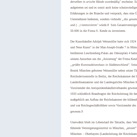
derselben in arische Hände zweckmäßig"
erscheine. E
aufgetreten sei und es somit auch keine schutzwürdigen
Erfahrungen in der Branche und versprach, dass eine 
Unternehmen bedeuten, sondern vielmehr
„das gesamt
und (…) intensivieren"
würde.8 Sein Gesamtvermögen b
50.000 in die Firma S. Kende zu investieren.
Der Kunsthändler Adolph Weinmüller hatte sich 1924 
und Neue Kunst" in der Max-Joseph-Straße 7 in Münche
berühmten Leuchtenberg-Palais am Odeonplatz 4 hatt
seinem Ansuchen um die „Arisierung" der Firma Kende 
„größte Kunstauktionshaus in Süddeutschland"
. Sein
Bezirk München geborene Weinmüller neben seiner Täti
Reichsdevisenstelle in Berlin, der Reichskammer de
Landesfinanzamtes und der Landesgerichte München fu
Vorsitzender des Antiquitätenhändlerverbandes gewesen
1933 schließlich Beauftragter der Reichsleitung für 
maßgeblich am Aufbau der Reichskammer der bildende
und war Reichsgeschäftsführer sowie Vorsitzender de
gewesen.
9
Unerwähnt blieb im Lebenslauf die Tatsache, dass W
führende Versteigerungsinstitut in München, „arisiert
München – Oberbayern (Landesleitung der Reichskamme