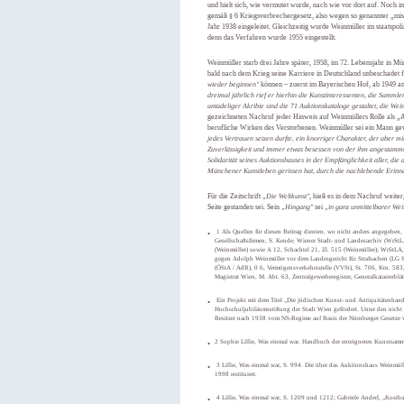
und hielt sich, wie vermutet wurde, nach wie vor dort auf. Noch
gemäß § 6 Kriegsverbrechergesetz, also wegen so genannter „mi
Jahr 1938 eingeleitet. Gleichzeitig wurde Weinmüller im staatspol
denn das Verfahren wurde 1955 eingestellt.
Weinmüller starb drei Jahre später, 1958, im 72. Lebensjahr in M
bald nach dem Krieg seine Karriere in Deutschland unbeschadet fo
wieder beginnen"
können – zuerst im Bayerischen Hof, ab 1949 an 
dreimal jährlich rief er hierhin die Kunstinteressenten, die Samm
untadeliger Akribie sind die 71 Auktionskataloge gestaltet, die We
gezeichneten Nachruf jeder Hinweis auf Weinmüllers Rolle als „A
berufliche Wirken des Verstorbenen. Weinmüller sei ein Mann g
jedes Vertrauen setzen durfte, ein knorriger Charakter, der aber mi
Zuverlässigkeit und immer etwas besessen von der ihm angestammt
Solidarität seines Auktionshauses in der Empfänglichkeit aller, die
Münchener Kunstleben gerissen hat, durch die nachlebende Erinne
Für die Zeitschrift
„Die Weltkunst"
, hieß es in dem Nachruf weite
Seite gestanden sei. Sein
„Hingang"
sei
„in ganz unmittelbarer Weis
1 Als Quellen für diesen Beitrag dienten, wo nicht anders angegeben, 
Gesellschaftsfirmen, S. Kende; Wiener Stadt- und Landesarchiv (WrStLA
(Weinmüller) sowie A 12, Schachtel 21, Zl. 515 (Weinmüller); WrStLA,
gegen Adolph Weinmüller vor dem Landesgericht für Strafsachen (LG St
(ÖStA / AdR), 0 6, Vermögensverkehrsstelle (VVSt), St. 706, Ktn. 583
Magistrat Wien, M. Abt. 63, Zentralgewerberegister, Generalkatasterb
Ein Projekt mit dem Titel „Die jüdischen Kunst- und Antiquitätenhan
Hochschuljubiläumsstiftung der Stadt Wien gefördert. Unter den nicht
Besitzer nach 1938 vom NS-Regime auf Basis der Nürnberger Gesetze v
2 Sophie Lillie, Was einmal war. Handbuch der enteigneten Kunstsam
3 Lillie, Was einmal war, S. 994. Die über das Auktionshaus Weinm
1998 restituiert.
4 Lillie, Was einmal war, S. 1209 und 1212; Gabriele Anderl, „Kostb