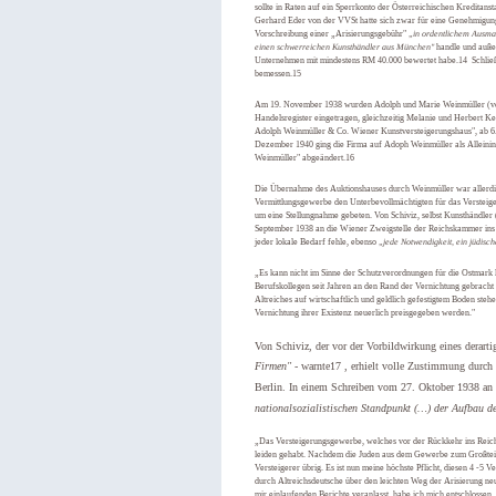
sollte in Raten auf ein Sperrkonto der Österreichischen Kreditan
Gerhard Eder von der VVSt hatte sich zwar für eine Genehmigung
Vorschreibung einer „Arisierungsgebühr"
„in ordentlichem Ausma
einen schwerreichen Kunsthändler aus München"
handle und auß
Unternehmen mit mindestens RM 40.000 bewertet habe.14 Schließ
bemessen.15
Am 19. November 1938 wurden Adolph und Marie Weinmüller (ve
Handelsregister eingetragen, gleichzeitig Melanie und Herbert 
Adolph Weinmüller & Co. Wiener Kunstversteigerungshaus", ab 
Dezember 1940 ging die Firma auf Adoph Weinmüller als Alleini
Weinmüller" abgeändert.16
Die Übernahme des Auktionshauses durch Weinmüller war allerding
Vermittlungsgewerbe den Unterbevollmächtigten für das Versteige
um eine Stellungnahme gebeten. Von Schiviz, selbst Kunsthändler 
September 1938 an die Wiener Zweigstelle der Reichskammer ins T
jeder lokale Bedarf fehle, ebenso
„jede Notwendigkeit, ein jüdisch
„Es kann nicht im Sinne der Schutzverordnungen für die Ostmark li
Berufskollegen seit Jahren an den Rand der Vernichtung gebracht 
Altreiches auf wirtschaftlich und geldlich gefestigtem Boden st
Vernichtung ihrer Existenz neuerlich preisgegeben werden."
Von Schiviz, der vor der Vorbildwirkung eines derart
Firmen"
- warnte
17 , erhielt volle Zustimmung durch 
Berlin. In einem Schreiben vom 27. Oktober 1938 an 
nationalsozialistischen Standpunkt (…) der Aufbau d
„Das Versteigerungsgewerbe, welches vor der Rückkehr ins Reich i
leiden gehabt. Nachdem die Juden aus dem Gewerbe zum Großteil 
Versteigerer übrig. Es ist nun meine höchste Pflicht, diesen 4 -5 
durch Altreichsdeutsche über den leichten Weg der Arisierung n
mir einlaufenden Berichte veranlasst, habe ich mich entschlossen