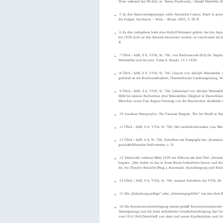
Wien während der NS-Zeit, in: Verena Pawlowsky / Harald Wendelin (H
5 Zu den Hausversteigerungen siehe Alexandra Caruso, Raub in geordne
die Folgen, Innsbruck – Wien – Bozen 2005, S. 90 ff.
6 Zu den Leihgebern hatte etwa Rudolf Bittmann gehört, der das Aquare
bis 1938 nicht an den Besitzer retourniert worden; es verschwand im 
ff.
7 ÖStA / AdR, 0 6, VVSt, St. 706, von Rechtsanwalt (RA) Dr. Stephan
Weinmüller und der prot. Firma S. Kende, 13.5.1938.
8 ÖStA / AdR, 0 6, VVSt, St. 706, Gesuch von Adolph Weinmüller, ve
gerichtet an die Reichsstatthalterei, Österreichische Landesregierung, 
9 ÖStA / AdR, 0 6, VVSt, St. 706, Lebenslauf von Adolph Weinmülle
Hilfe bei meinen Recherchen über Weinmüllers Tätigkeit in Deutschland
München sowie Frau Regine Sonntag von der Bayerischen Akademie d
10 Jonathan Petropoulos, The Faustian Bargain. The Art World in N
11 ÖStA / AdR, 0 6, VVSt, St. 706, Der Landeskulturwalter, Gau Mün
12 ÖStA / AdR, 0 6, St. 706, Schreiben mit Stampiglie des „Kommissari
geschäftsführender Stellvertreter, o. D.
13 Trenkwald verfasste Mitte 1939 ein Elaborat mit dem Titel „Verwert
begann: „Den Juden ist das in ihrem Besitz befindliche Kunst- und Kul
Zit. bei Theodor Brückler (Hrsg.), Kunstraub, Kunstbergung und Rest
14 ÖStA / AdR, 0 6, VVSt, St. 706, internes Schreiben der VVSt, Dr. 
15 Die „Entjudungsauflage" oder „Arisierungsgebühr" war eine dem Käu
16 Die Konzessionsberechtigung lautete gemäß Konzessionsurkunde v
Versteigerung) und die darin enthaltende Gewerbeberechtigung laut 
vom 19.6.1941(Verschleiß von alten und neuen Kupferstichen und Lit