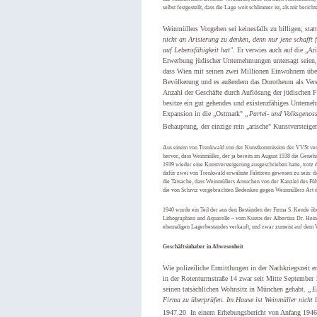
selbst festgestellt, dass die Lage weit schlimmer ist, als mir berich
Weinmüllers Vorgehen sei keinesfalls zu billigen; stat
nicht an Arisierung zu denken, denn nur jene schafft
auf Lebensfähigkeit hat"
. Er verwies auch auf die „A
Erwerbung jüdischer Unternehmungen untersagt seien
dass Wien mit seinen zwei Millionen Einwohnern über 
Bevölkerung und es außerdem das Dorotheum als Verst
Anzahl der Geschäfte durch Auflösung der jüdischen Fi
besitze ein gut gehendes und existenzfähiges Unterne
Expansion in die „Ostmark"
„Partei- und Volksgenoss
Behauptung, der einzige rein „arische" Kunstversteige
Aus einem von Trenkwald von der Kunstkommission der VVSt ver
hervor, dass Weinmüller, der ja bereits im August 1938 die Gene
1939 wieder eine Kunstversteigerung ausgeschrieben hatte, trot
dafür zwei von Trenkwald erwähnte Faktoren gewesen zu sein: d
die Tatsache, dass Weinmüllers Ansuchen von der Kanzlei des Führ
die von Schiviz vorgebrachten Bedenken gegen Weinmüllers Art 
1940 wurde ein Teil der aus den Beständen der Firma S. Kende üb
Lithographien und Aquarelle – vom Kustos der Albertina Dr. Hein
ehemaligen Lagerbestandes verkauft, und zwar zumeist auf dem
Geschäftsinhaber in Abwesenheit
Wie polizeiliche Ermittlungen in der Nachkriegszeit 
in der Rotenturmstraße 14 zwar seit Mitte September
seinen tatsächlichen Wohnsitz in München gehabt.
„Er
Firma zu überprüfen. Im Hause ist Weinmüller nicht 
1947.20
In einem Erhebungsbericht von Anfang 1946 