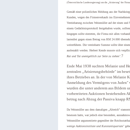
(Österreichische Landesregierung) um die „Arisierung" der Firm
Gemäß einer polizeilichen Meldung aus der Nachkriegs
Kunden, wegen des Firmenverkaufs ins Einvernehmen 
Vereinbarung zwischen Weinmüller auf der einen und 
einem Gedächtnisprotokoll festgehalten wurde, sollten
hingegen sollte eintreten, die Firma mit allen vorha
lastenfrei gegen einen Betrag von RM 24.000 überne
weiterführen. Die vereinbarte Summe sollte über eine
ausbezahlt werden. Herbert Kende musste sich verpfli
7
Rat und Tat unentgeltlich zur Seite zu stehen"
.
Ende Mai 1938 suchten Melanie und Her
zentralen „Arisierungsbehörde" im bese
ihres Betriebes an. In der von Melanie
Anmeldung des Vermögens von Juden" v
wurden die unter anderem aus Bildern u
vorbereiteten Auktionen bestehenden A
betrug nach Abzug der Passiva knapp R
Da Weinmüller aus dem damaligen „Altreich" stammte 
besessen hatte, war jedoch eine besondere, ausnahms
Weinmüller argumentierte gegenüber der Reichsstatthal
wenige Auktionsinstitute und Kunstantiquariate"
gebe