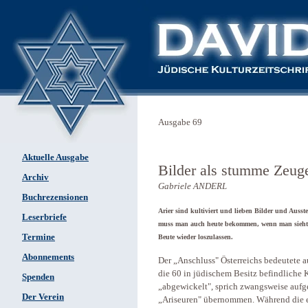
Ausgabe 69
Aktuelle Ausgabe
Bilder als stumme Zeug
Archiv
Gabriele ANDERL
Buchrezensionen
Arier sind kultiviert und lieben Bilder und Auss
Leserbriefe
muss man auch heute bekommen, wenn man sieht, 
Termine
Beute wieder loszulassen.
Abonnements
Der „Anschluss" Österreichs bedeutete 
die 60 in jüdischem Besitz befindliche
Spenden
„abgewickelt", sprich zwangsweise aufge
Der Verein
„Ariseuren" übernommen. Während die eh