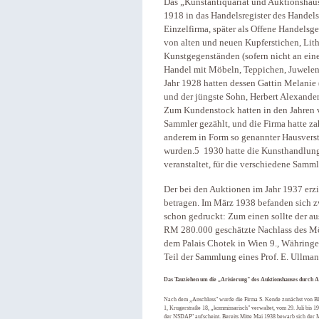
Das „Kunstantiquariat und Auktionshau
1918 in das Handelsregister des Handels
Einzelfirma, später als Offene Handelsg
von alten und neuen Kupferstichen, Lit
Kunstgegenständen (sofern nicht an ein
Handel mit Möbeln, Teppichen, Juwelen
Jahr 1928 hatten dessen Gattin Melanie 
und der jüngste Sohn, Herbert Alexande
Zum Kundenstock hatten in den Jahren 
Sammler gezählt, und die Firma hatte z
anderem in Form so genannter Hausverst
wurden.5 1930 hatte die Kunsthandlung
veranstaltet, für die verschiedene Samm
Der bei den Auktionen im Jahr 1937 erzi
betragen. Im März 1938 befanden sich z
schon gedruckt: Zum einen sollte der a
RM 280.000 geschätzte Nachlass des M
dem Palais Chotek in Wien 9., Währinger
Teil der Sammlung eines Prof. E. Ullman
Das Tauziehen um die „Arisierung" des Auktionshauses durch 
Nach dem „Anschluss" wurde die Firma S. Kende zunächst von Bla
1, Krugerstraße 18, „kommissarisch" verwaltet, vom 29. Juli bis 
der NSDAP" aufscheint. Bereits Mitte Mai 1938 bewarb sich der 