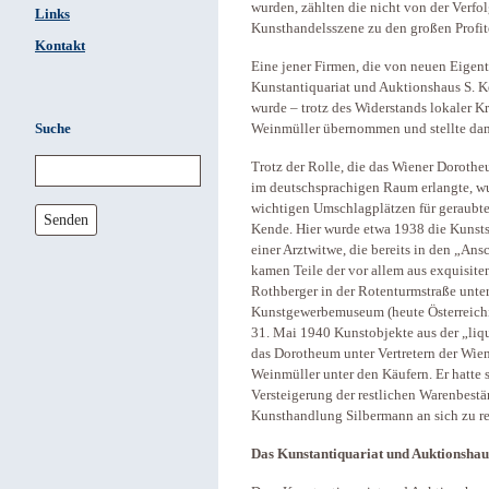
wurden, zählten die nicht von der Verfo
Links
Kunsthandelsszene zu den großen Profit
Kontakt
Eine jener Firmen, die von neuen Eigen
Kunstantiquariat und Auktionshaus S. K
wurde – trotz des Widerstands lokaler
Suche
Weinmüller übernommen und stellte dam
Trotz der Rolle, die das Wiener Doroth
im deutschsprachigen Raum erlangte, wu
wichtigen Umschlagplätzen für geraubte
Senden
Kende. Hier wurde etwa 1938 die Kunst
einer Arztwitwe, die bereits in den „An
kamen Teile der vor allem aus exquisi
Rothberger in der Rotenturmstraße unte
Kunstgewerbemuseum (heute Österreic
31. Mai 1940 Kunstobjekte aus der „liq
das Dorotheum unter Vertretern der Wien
Weinmüller unter den Käufern. Er hatte 
Versteigerung der restlichen Warenbest
Kunsthandlung Silbermann an sich zu r
Das Kunstantiquariat und Auktionshau