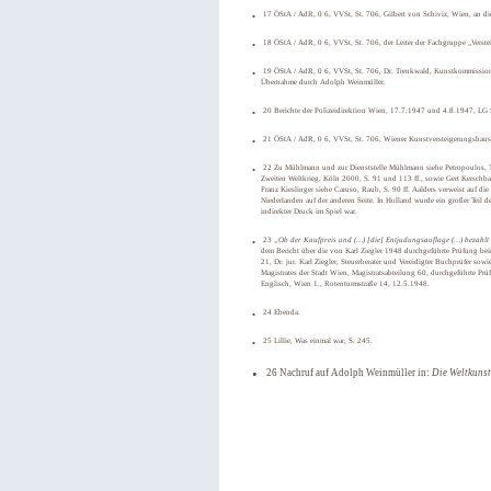
17 ÖStA / AdR, 0 6, VVSt, St. 706, Gilbert von Schiviz, Wien, an d
18 ÖStA / AdR, 0 6, VVSt, St. 706, der Leiter der Fachgruppe „Verstei
19 ÖStA / AdR, 0 6, VVSt, St. 706, Dr. Trenkwald, Kunstkommission
Übernahme durch Adolph Weinmüller.
20 Berichte der Polizeidirektion Wien, 17.7.1947 und 4.8.1947, LG S
21 ÖStA / AdR, 0 6, VVSt, St. 706, Wiener Kunstversteigerungshaus 
22 Zu Mühlmann und zur Dienststelle Mühlmann siehe Petropoulos, The
Zweiten Weltkrieg, Köln 2000, S. 91 und 113 ff., sowie Gert Kerschbau
Franz Kieslinger siehe Caruso, Raub, S. 90 ff. Aalders verweist auf di
Niederlanden auf der anderen Seite. In Holland wurde ein großer Teil d
indirekter Druck im Spiel war.
23
„Ob der Kaufpreis und (…) [die] Entjudungsauflage (…) bezahlt 
dem Bericht über die von Karl Ziegler 1948 durchgeführte Prüfung 
21, Dr. jur. Karl Ziegler, Steuerberater und Vereidigter Buchprüfer sow
Magistrates der Stadt Wien, Magistratsabteilung 60, durchgeführte Pr
Englisch, Wien 1., Rotenturmstraße 14, 12.5.1948.
24 Ebenda.
25 Lillie, Was einmal war, S. 245.
26 Nachruf auf Adolph Weinmüller in:
Die Weltkuns