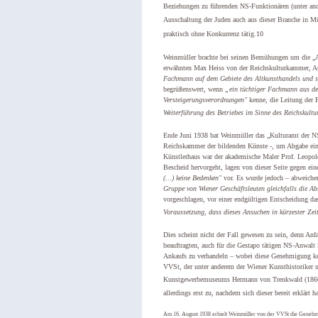
Beziehungen zu führenden NS-Funktionären (unter an
Ausschaltung der Juden auch aus dieser Branche in M
praktisch ohne Konkurrenz tätig.
10
Weinmüller brachte bei seinen Bemühungen um die „A
erwähnten Max Heiss von der Reichskulturkammer, Au
Fachmann auf dem Gebiete des Altkunsthandels und s
begrüßenswert, wenn
„ein tüchtiger Fachmann aus de
Versteigerungsverordnungen"
kenne, die Leitung der
Weiterführung des Betriebes im Sinne des Reichskultu
Ende Juni 1938 bat Weinmüller das „Kulturamt der N
Reichskammer der bildenden Künste -, um Abgabe ein
Künstlerhaus war der akademische Maler Prof. Leopol
Bescheid hervorgeht, lagen von dieser Seite gegen e
(…) keine Bedenken"
vor. Es wurde jedoch – abweichen
Gruppe von Wiener Geschäftsleuten gleichfalls die Ab
vorgeschlagen, vor einer endgültigen Entscheidung d
Voraussetzung, dass dieses Ansuchen in kürzester Zei
Dies scheint nicht der Fall gewesen zu sein, denn Anf
beauftragten, auch für die Gestapo tätigen NS-Anwal
Ankaufs zu verhandeln – wobei diese Genehmigung kei
VVSt, der unter anderem der Wiener Kunsthistoriker u
Kunstgewerbemuseums Hermann von Trenkwald (18
allerdings erst zu, nachdem sich dieser bereit erklärt 
Am 16. August 1938 erhielt Weinmüller von der VVSt die Geneh