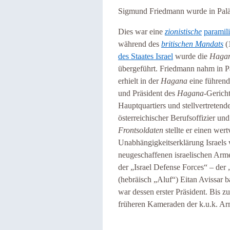
Sigmund Friedmann wurde in Paläs
Dies war eine
zionistische
paramili
während des
britischen Mandats
(
des Staates Israel
wurde die
Haga
übergeführt. Friedmann nahm in 
erhielt in der
Hagana
eine führend
und Präsident des
Hagana
-Gericht
Hauptquartiers und stellvertretend
österreichischer Berufsoffizier un
Frontsoldaten
stellte er einen wer
Unabhängigkeitserklärung Israels 
neugeschaffenen israelischen Arme
der „Israel Defense Forces“ – der
(hebräisch „Aluf“) Eitan Avissar b
war dessen erster Präsident. Bis z
früheren Kameraden der k.u.k. Arm