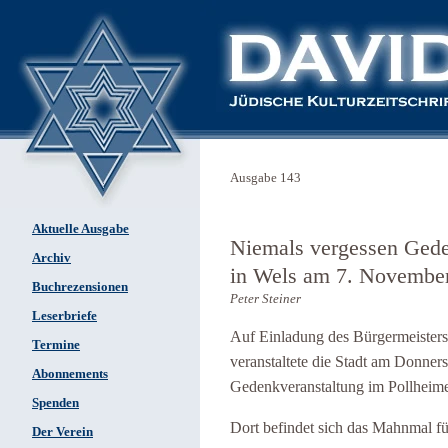
Ausgabe 143
Aktuelle Ausgabe
Niemals vergessen Ged
Archiv
in Wels am 7. Novembe
Buchrezensionen
Peter Steiner
Leserbriefe
Auf Einladung des Bürgermeisters
Termine
veranstaltete die Stadt am Donner
Abonnements
Gedenkveranstaltung im Pollheime
Spenden
Dort befindet sich das Mahnmal fü
Der Verein