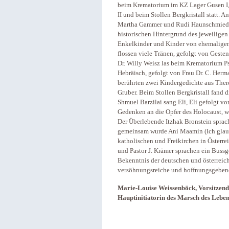
beim Krematorium im KZ Lager Gusen I,
II und beim Stollen Bergkristall statt. 
Martha Gammer und Rudi Haunschmied 
historischen Hintergrund des jeweiligen
Enkelkinder und Kinder von ehemaligen 
flossen viele Tränen, gefolgt von Ges
Dr. Willy Weisz las beim Krematorium P
Hebräisch, gefolgt von Frau Dr. C. Herm
berührten zwei Kindergedichte aus Ther
Gruber. Beim Stollen Bergkristall fand 
Shmuel Barzilai sang Eli, Eli gefolgt 
Gedenken an die Opfer des Holocaust, 
Der Überlebende Itzhak Bronstein sprac
gemeinsam wurde Ani Maamin (Ich glaube
katholischen und Freikirchen in Österrei
und Pastor J. Krämer sprachen ein Bus
Bekenntnis der deutschen und österreic
versöhnungsreiche und hoffnungsgeben
Marie-Louise Weissenböck, Vorsitzende 
Hauptinitiatorin des Marsch des Leben