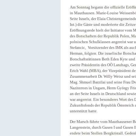
Am Sonntag begann die offizielle Eröf
in Mauthausen. Marie-Louise Weissenböc
Seite Israels, der Elaia Christengemei
Int.) die Gäste und moderierte die Zeit
Eröffnungsrede hielt der Initiator vom M
des Botschafters der Republik Polen, Ma
polnischen Schulklassen angereist war
Stefancic, Vorsitzender des IMK als auch
Herman, folgten. Die israelische Botsch
Botschaftsrätinnen Beth Eden Kyte und 
zweite Präsidentin des OÖ Landtags, Ger
Erich Wahl (MBA), der Vizepräsident des
Zusammenarbeit Dr. Willy Weisz und sei
Mag. Shmuel Barzilai und seine Frau Dv
Naziterrors in Ungarn, Herrn György Fri
an der Seite Israels in Deutschland sowie
war angereist. Ein besonderes Wort des
Zukunftsfonds der Republik Österreich a
unterstützt hatte.
Der Marsch führte vom Mauthausener Be
Langenstein, durch Gusen I und Gusen II
endete beim Stollen Bergkristall. Gede