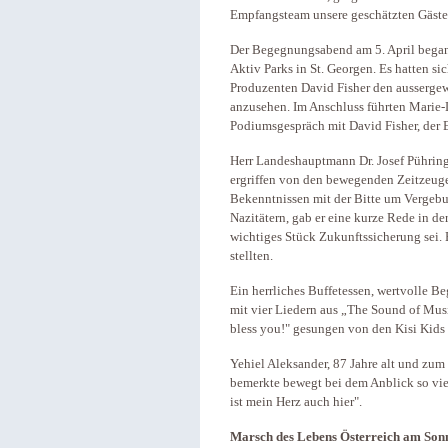
Empfangsteam unsere geschätzten Gäst
Der Begegnungsabend am 5. April began
Aktiv Parks in St. Georgen. Es hatten s
Produzenten David Fisher den ausserge
anzusehen. Im Anschluss führten Marie
Podiumsgespräch mit David Fisher, der 
Herr Landeshauptmann Dr. Josef Pühring
ergriffen von den bewegenden Zeitzeug
Bekenntnissen mit der Bitte um Vergeb
Nazitätern, gab er eine kurze Rede in de
wichtiges Stück Zukunftssicherung sei. E
stellten.
Ein herrliches Buffetessen, wertvolle 
mit vier Liedern aus „The Sound of Mus
bless you!" gesungen von den Kisi Kid
Yehiel Aleksander, 87 Jahre alt und zum 
bemerkte bewegt bei dem Anblick so viel
ist mein Herz auch hier".
Marsch des Lebens Österreich am Sonn