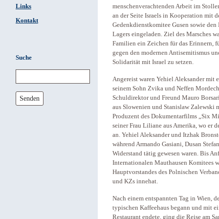
Links
menschenverachtenden Arbeit im Stollen 
an der Seite Israels in Kooperation mit
Kontakt
Gedenkdienstkomitee Gusen sowie den 
Lagers eingeladen. Ziel des Marsches w
Familien ein Zeichen für das Erinnern, 
gegen den modernen Antisemitismus und 
Suche
Solidarität mit Israel zu setzen.
Angereist waren Yehiel Aleksander mit e
seinem Sohn Zvika und Neffen Mordecha
Senden
Schuldirektor und Freund Mauro Borsarin
aus Slowenien und Stanislaw Zalewski m
Produzent des Dokumentarfilms „Six Mil
seiner Frau Liliane aus Amerika, wo er de
an. Yehiel Aleksander und Itzhak Bronst
während Armando Gasiani, Dusan Stefan
Widerstand tätig gewesen waren. Bis An
Internationalen Mauthausen Komitees wä
Hauptvorstandes des Polnischen Verband
und KZs innehat.
Nach einem entspannten Tag in Wien, de
typischen Kaffeehaus begann und mit 
Restaurant endete, ging die Reise am Sam