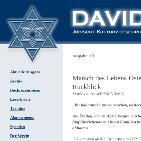
Ausgabe 101
Aktuelle Ausgabe
Marsch des Lebens Öster
Archiv
Rückblick
Buchrezensionen
Marie-Louise WEISSENBÖCK
Leserbriefe
„Ihr habt uns Courage gegeben, weiter
Termine
Am Freitag, dem 4. April, begann ein 
Abonnements
fünf Überlebende mit ihren Familien b
Spenden
abholten.
Der Verein
In Gedenken an die Errichtung des KZ L